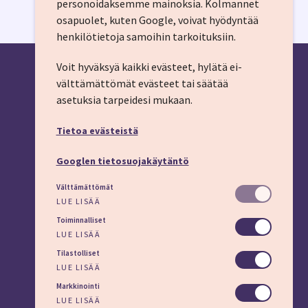
personoidaksemme mainoksia.
Kolmannet
osapuolet, kuten Google, voivat hyödyntää
henkilötietoja samoihin tarkoituksiin.
Voit hyväksyä kaikki evästeet, hylätä ei-
välttämättömät evästeet tai säätää
asetuksia tarpeidesi mukaan.
YHTEYSTIEDOT
Tietoa evästeistä
Puhelin: 03 45 800 (pvm/mpm)
Lisäapua:
apu.imt.fi
Googlen tietosuojakäytäntö
LÖYDÄT MEIDÄT MYÖS
Välttämättömät
LUE LISÄÄ
Toiminnalliset
LUE LISÄÄ
Tilastolliset
Evästeasetukset
LUE LISÄÄ
Markkinointi
LUE LISÄÄ