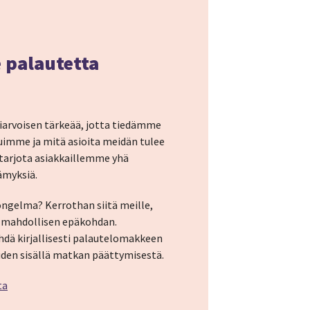
 palautetta
iarvoisen tärkeää, jotta tiedämme
uimme ja mitä asioita meidän tulee
arjota asiakkaillemme yhä
ämyksiä.
ongelma? Kerrothan siitä meille,
 mahdollisen epäkohdan.
hdä kirjallisesti palautelomakkeen
den sisällä matkan päättymisestä.
ta