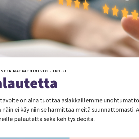
ISTEN MATKATOIMISTO – IMT.FI
lautetta
östavoite on aina tuottaa asiakkaillemme unohtumatt
 näin ei käy niin se harmittaa meitä suunnattomasti. A
meille palautetta sekä kehitysideoita.