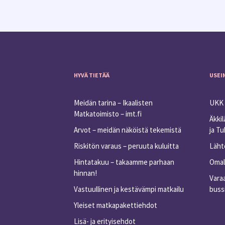
HYVÄ TIETÄÄ
USEI
Meidän tarina – Ikaalisten
UKK 
Matkatoimisto – imt.fi
Äkkil
Arvot – meidän näköistä tekemistä
ja T
Riskitön varaus – peruuta kuluitta
Lähtö
Hintatakuu – takaamme parhaan
Omall
hinnan!
Varaa
Vastuullinen ja kestävämpi matkailu
buss
Yleiset matkapakettiehdot
Lisä- ja erityisehdot