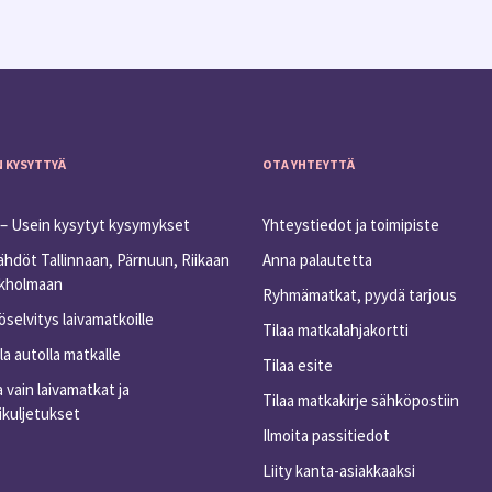
N KYSYTTYÄ
OTA YHTEYTTÄ
– Usein kysytyt kysymykset
Yhteystiedot ja toimipiste
ähdöt Tallinnaan, Pärnuun, Riikaan
Anna palautetta
ukholmaan
Ryhmämatkat, pyydä tarjous
selvitys laivamatkoille
Tilaa matkalahjakortti
a autolla matkalle
Tilaa esite
 vain laivamatkat ja
Tilaa matkakirje sähköpostiin
ikuljetukset
Ilmoita passitiedot
Liity kanta-asiakkaaksi