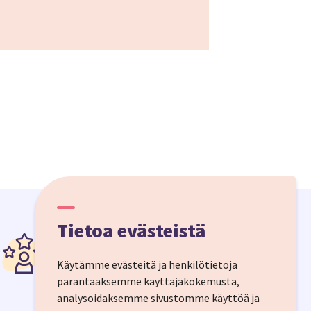
Tietoa evästeistä
Säästä hermoja
Koko matkapaketti yhdellä
Käytämme evästeitä ja henkilötietoja
ostoksella, 24/7 asiakaspalvelu ja
parantaaksemme käyttäjäkokemusta,
matkapakettilain suoja.
analysoidaksemme sivustomme käyttöä ja