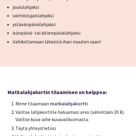
joululahjaksi
valmistujaislahjaksi
ystävänpäivälahjaksi
isänpäivä- tai äitienpäivälahjaksi
ilahduttamaan läheistä ihan muuten vaan!
Matkalahjakortin tilaaminen on helppoa:
Mene tilaamaan
matkalahjakortti
Valitse lahjakortille haluamasi arvo (vähintään 20 €).
Valitse kuva-aihe kuvavalikoimasta.
Täytä yhteystietosi