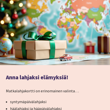
Anna lahjaksi elämyksiä!
Matkalahjakortti on erinomainen valinta…
syntymäpäivälahjaksi
häälahjaksi ja hääpäivälahjaksi