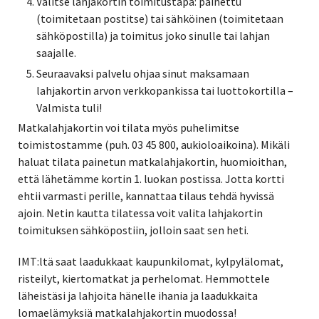
Valitse lahjakortin toimitustapa: painettu
(toimitetaan postitse) tai sähköinen (toimitetaan
sähköpostilla) ja toimitus joko sinulle tai lahjan
saajalle.
Seuraavaksi palvelu ohjaa sinut maksamaan
lahjakortin arvon verkkopankissa tai luottokortilla –
Valmista tuli!
Matkalahjakortin voi tilata myös puhelimitse
toimistostamme (puh. 03 45 800, aukioloaikoina). Mikäli
haluat tilata painetun matkalahjakortin, huomioithan,
että lähetämme kortin 1. luokan postissa. Jotta kortti
ehtii varmasti perille, kannattaa tilaus tehdä hyvissä
ajoin. Netin kautta tilatessa voit valita lahjakortin
toimituksen sähköpostiin, jolloin saat sen heti.
IMT:ltä saat laadukkaat kaupunkilomat, kylpylälomat,
risteilyt, kiertomatkat ja perhelomat. Hemmottele
läheistäsi ja lahjoita hänelle ihania ja laadukkaita
lomaelämyksiä matkalahjakortin muodossa!