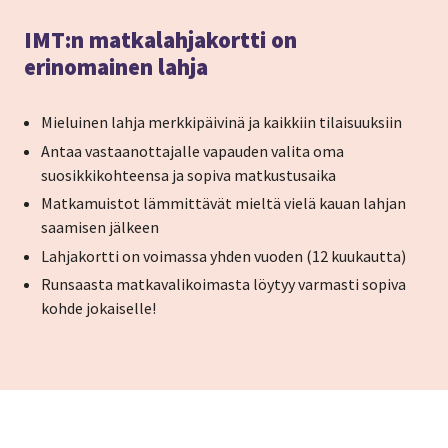
IMT:n matkalahjakortti on
erinomainen lahja
Mieluinen lahja merkkipäivinä ja kaikkiin tilaisuuksiin
Antaa vastaanottajalle vapauden valita oma
suosikkikohteensa ja sopiva matkustusaika
Matkamuistot lämmittävät mieltä vielä kauan lahjan
saamisen jälkeen
Lahjakortti on voimassa yhden vuoden (12 kuukautta)
Runsaasta matkavalikoimasta löytyy varmasti sopiva
kohde jokaiselle!