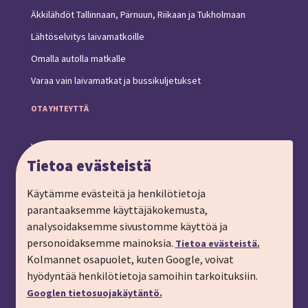
Äkkilähdöt Tallinnaan, Pärnuun, Riikaan ja Tukholmaan
Lähtöselvitys laivamatkoille
Omalla autolla matkalle
Varaa vain laivamatkat ja bussikuljetukset
OTA YHTEYTTÄ
Yhteystiedot ja toimipiste
Tietoa evästeistä
Anna palautetta
Ryhmämatkat, pyydä tarjous
Käytämme evästeitä ja henkilötietoja
parantaaksemme käyttäjäkokemusta,
Tilaa matkalahjakortti
analysoidaksemme sivustomme käyttöä ja
Tilaa esite
personoidaksemme mainoksia.
Tietoa evästeistä.
Tilaa matkakirje sähköpostiin
Kolmannet osapuolet, kuten Google, voivat
hyödyntää henkilötietoja samoihin tarkoituksiin.
Ilmoita passitiedot
Googlen tietosuojakäytäntö.
Liity kanta-asiakkaaksi