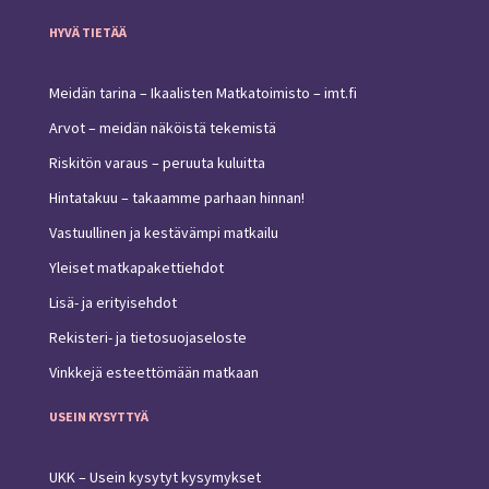
HYVÄ TIETÄÄ
Meidän tarina – Ikaalisten Matkatoimisto – imt.fi
Arvot – meidän näköistä tekemistä
Riskitön varaus – peruuta kuluitta
Hintatakuu – takaamme parhaan hinnan!
Vastuullinen ja kestävämpi matkailu
Yleiset matkapakettiehdot
Lisä- ja erityisehdot
Rekisteri- ja tietosuojaseloste
Vinkkejä esteettömään matkaan
USEIN KYSYTTYÄ
UKK – Usein kysytyt kysymykset