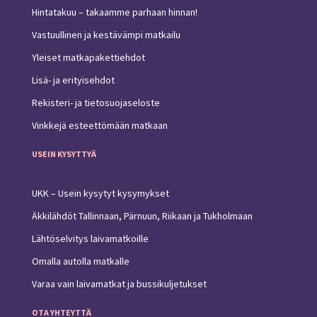
Hintatakuu – takaamme parhaan hinnan!
Vastuullinen ja kestävämpi matkailu
Yleiset matkapakettiehdot
Lisä- ja erityisehdot
Rekisteri- ja tietosuojaseloste
Vinkkejä esteettömään matkaan
USEIN KYSYTTYÄ
UKK – Usein kysytyt kysymykset
Äkkilähdöt Tallinnaan, Pärnuun, Riikaan ja Tukholmaan
Lähtöselvitys laivamatkoille
Omalla autolla matkalle
Varaa vain laivamatkat ja bussikuljetukset
OTA YHTEYTTÄ