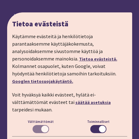
Yhteystiedot ja toimipiste
Tietoa evästeistä
Anna palautetta
Ryhmämatkat, pyydä tarjous
Käytämme evästeitä ja henkilötietoja
parantaaksemme käyttäjäkokemusta,
Tilaa matkalahjakortti
analysoidaksemme sivustomme käyttöä ja
Tilaa esite
personoidaksemme mainoksia.
Tietoa evästeistä.
Tilaa matkakirje sähköpostiin
Kolmannet osapuolet, kuten Google, voivat
hyödyntää henkilötietoja samoihin tarkoituksiin.
Ilmoita passitiedot
Googlen tietosuojakäytäntö.
Liity kanta-asiakkaaksi
Voit hyväksyä kaikki evästeet, hylätä ei-
Töihin IMT:lle
välttämättömät evästeet tai
säätää asetuksia
YHTEYSTIEDOT
tarpeidesi mukaan.
Välttämättömät
Toiminnalliset
Puhelin: 03 45 800 (pvm/mpm)
Lisäapua:
apu.imt.fi