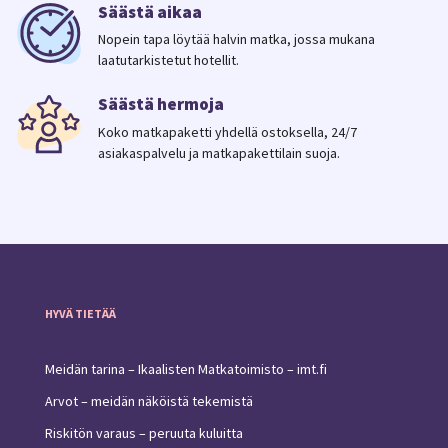
Säästä aikaa
Nopein tapa löytää halvin matka, jossa mukana
laatutarkistetut hotellit.
Säästä hermoja
Koko matkapaketti yhdellä ostoksella, 24/7
asiakaspalvelu ja matkapakettilain suoja.
HYVÄ TIETÄÄ
Meidän tarina – Ikaalisten Matkatoimisto – imt.fi
Arvot – meidän näköistä tekemistä
Riskitön varaus – peruuta kuluitta