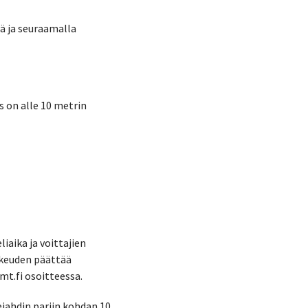
iä ja seuraamalla
s on alle 10 metrin
iaika ja voittajien
ikeuden päättää
t.fi osoitteessa.
jahdin pariin kohdan 10.