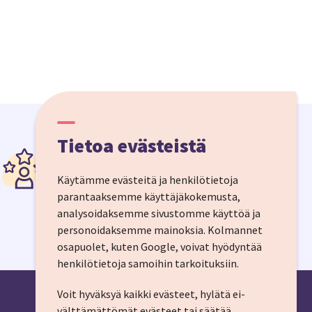
Tietoa evästeistä
Säästä hermoja
Koko matkapaketti yhdellä
Käytämme evästeitä ja henkilötietoja
ostoksella, 24/7 asiakaspalvelu ja
parantaaksemme käyttäjäkokemusta,
matkapakettilain suoja.
analysoidaksemme sivustomme käyttöä ja
personoidaksemme mainoksia.
Kolmannet
osapuolet, kuten Google, voivat hyödyntää
henkilötietoja samoihin tarkoituksiin.
Voit hyväksyä kaikki evästeet, hylätä ei-
välttämättömät evästeet tai säätää