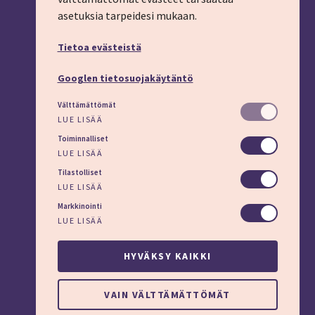
asetuksia tarpeidesi mukaan.
YHTEYSTIEDOT
Tietoa evästeistä
Puhelin: 03 45 800 (pvm/mpm)
Lisäapua:
apu.imt.fi
Googlen tietosuojakäytäntö
LÖYDÄT MEIDÄT MYÖS
Välttämättömät
LUE LISÄÄ
Toiminnalliset
LUE LISÄÄ
Tilastolliset
Evästeasetukset
LUE LISÄÄ
Markkinointi
LUE LISÄÄ
HYVÄKSY KAIKKI
VAIN VÄLTTÄMÄTTÖMÄT