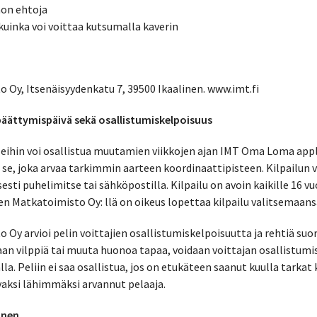
nnon ehtoja
 kuinka voi voittaa kutsumalla kaverin
 Oy, Itsenäisyydenkatu 7, 39500 Ikaalinen. www.imt.fi
a päättymispäivä sekä osallistumiskelpoisuus
eleihin voi osallistua muutamien viikkojen ajan IMT Oma Loma appl
n se, joka arvaa tarkimmin aarteen koordinaattipisteen. Kilpailun 
esti puhelimitse tai sähköpostilla. Kilpailu on avoin kaikille 16 v
sten Matkatoimisto Oy: llä on oikeus lopettaa kilpailu valitsemaan
 Oy arvioi pelin voittajien osallistumiskelpoisuutta ja rehtiä suor
aan vilppiä tai muuta huonoa tapaa, voidaan voittajan osallistumi
la. Peliin ei saa osallistua, jos on etukäteen saanut kuulla tarkat 
vaksi lähimmäksi arvannut pelaaja.
inen