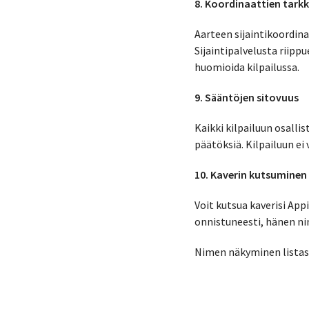
8. Koordinaattien tark
Aarteen sijaintikoordina
Sijaintipalvelusta riipp
huomioida kilpailussa.
9. Sääntöjen sitovuus
Kaikki kilpailuun osalli
päätöksiä. Kilpailuun ei
10. Kaverin kutsuminen
Voit kutsua kaverisi App
onnistuneesti, hänen nim
Nimen näkyminen listass