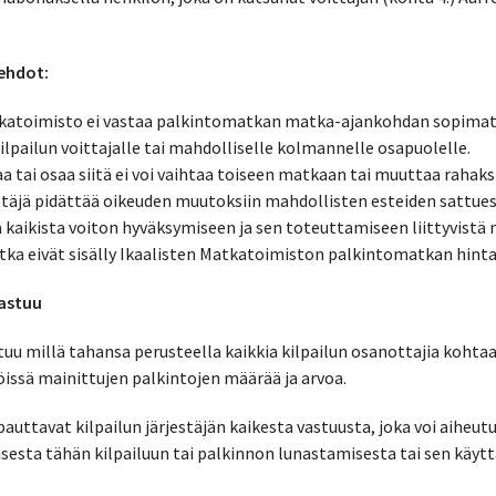
 ehdot:
atkatoimisto ei vastaa palkintomatkan matka-ajankohdan sopima
 kilpailun voittajalle tai mahdolliselle kolmannelle osapuolelle.
a tai osaa siitä ei voi vaihtaa toiseen matkaan tai muuttaa rahaksi
jestäjä pidättää oikeuden muutoksiin mahdollisten esteiden sattues
aa kaikista voiton hyväksymiseen ja sen toteuttamiseen liittyvistä
tka eivät sisälly Ikaalisten Matkatoimiston palkintomatkan hinta
vastuu
stuu millä tahansa perusteella kaikkia kilpailun osanottajia kohtaa
nöissä mainittujen palkintojen määrää ja arvoa.
pauttavat kilpailun järjestäjän kaikesta vastuusta, joka voi aiheutu
sesta tähän kilpailuun tai palkinnon lunastamisesta tai sen käyt