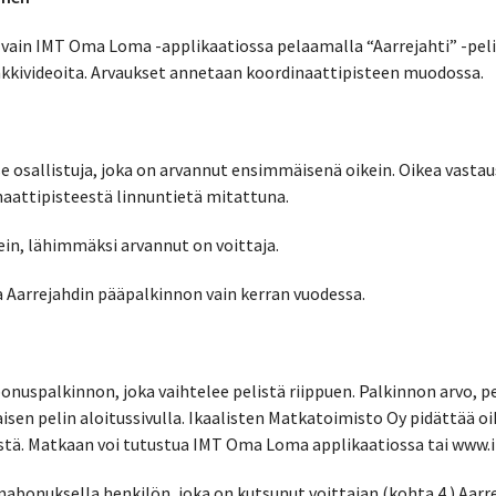
a vain IMT Oma Loma -applikaatiossa pelaamalla “Aarrejahti” -pel
inkkivideoita. Arvaukset annetaan koordinaattipisteen muodossa.
se osallistuja, joka on arvannut ensimmäisenä oikein. Oikea vastau
naattipisteestä linnuntietä mitattuna.
ein, lähimmäksi arvannut on voittaja.
a Aarrejahdin pääpalkinnon vain kerran vuodessa.
onuspalkinnon, joka vaihtelee pelistä riippuen. Palkinnon arvo, pel
isen pelin aloitussivulla. Ikaalisten Matkatoimisto Oy pidättää o
tä. Matkaan voi tutustua IMT Oma Loma applikaatiossa tai www.im
abonuksella henkilön, joka on kutsunut voittajan (kohta 4.) Aarre