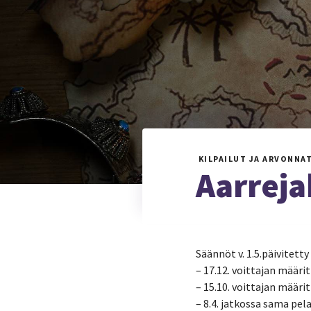
KILPAILUT JA ARVONNA
Aarreja
Säännöt v. 1.5.päivitetty
– 17.12. voittajan määri
– 15.10. voittajan määr
– 8.4. jatkossa sama pel