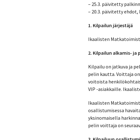
– 25.3. päivitetty palki
– 20.3. päivitetty ehdot,
1. Kilpailun järjestäjä
Ikaalisten Matkatoimisto
2. Kilpailun alkamis- j
Kilpailu on jatkuva ja p
pelin kautta. Voittaja o
voitoista henkilökohtais
VIP -asiakkaille. Ikaali
Ikaalisten Matkatoimisto
osallistumisessa havait
yksinomaisella harkinnal
pelin voittaja on seuraa
3. Kilpailuun osallistum