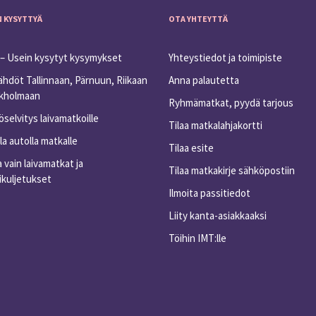
N KYSYTTYÄ
OTA YHTEYTTÄ
– Usein kysytyt kysymykset
Yhteystiedot ja toimipiste
ähdöt Tallinnaan, Pärnuun, Riikaan
Anna palautetta
ukholmaan
Ryhmämatkat, pyydä tarjous
selvitys laivamatkoille
Tilaa matkalahjakortti
a autolla matkalle
Tilaa esite
 vain laivamatkat ja
Tilaa matkakirje sähköpostiin
ikuljetukset
Ilmoita passitiedot
Liity kanta-asiakkaaksi
Töihin IMT:lle