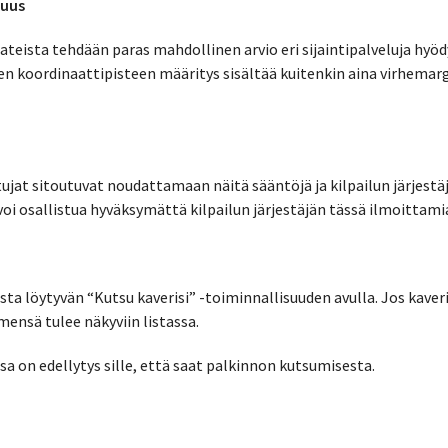
kuus
ateista tehdään paras mahdollinen arvio eri sijaintipalveluja hyö
uen koordinaattipisteen määritys sisältää kuitenkin aina virhemarg
stujat sitoutuvat noudattamaan näitä sääntöjä ja kilpailun järjestä
 voi osallistua hyväksymättä kilpailun järjestäjän tässä ilmoittami
ista löytyvän “Kutsu kaverisi” -toiminnallisuuden avulla. Jos kaver
ensä tulee näkyviin listassa.
a on edellytys sille, että saat palkinnon kutsumisesta.