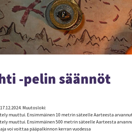
T
hti -pelin säännöt
 17.12.2024. Muutosloki:
ttely muuttui. Ensimmäinen 10 metrin säteelle Aarteesta arvannut
ittely muuttui. Ensimmäinen 500 metrin säteelle Aarteesta arvannu
aaja voi voittaa pääpalkinnon kerran vuodessa