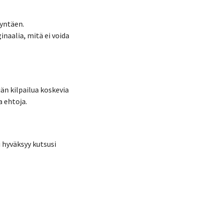
dyntäen.
inaalia, mitä ei voida
jän kilpailua koskevia
a ehtoja.
i hyväksyy kutsusi