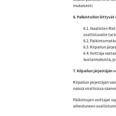
mukaisesti.
6. Palkintoihin liittyvät
6.1. Ikaalisten M
osallistuvalle tai
6.2. Palkintomatka
6.3. Kilpailun jär
6.4. Voittaja vast
kustannuksista, jo
7. Kilpailun järjestäjän 
Kilpailun järjestäjän va
näissä virallisissa sään
Palkintojen voittajat va
aiheutuneen osallistumi