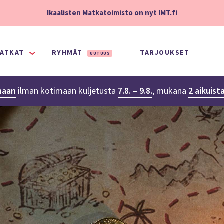
Ikaalisten Matkatoimisto on nyt IMT.fi
ATKAT
RYHMÄT
TARJOUKSET
UUTUUS
naan
ilman kotimaan kuljetusta
7.8. – 9.8.
,
mukana
2 aikuist