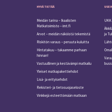
HYVÄ TIETÄÄ
USEI
Meidän tarina – Ikaalisten
UKK 
Matkatoimisto – imt.fi
Äkkil
Arvot – meidän näköistä tekemistä
ja T
Riskitön varaus – peruuta kuluitta
Lähtö
Hintatakuu – takaamme parhaan
Omall
hinnan!
Varaa
Vastuullinen ja kestävämpi matkailu
buss
Yleiset matkapakettiehdot
Lisä- ja erityisehdot
Rekisteri- ja tietosuojaseloste
Vinkkejä esteettömään matkaan