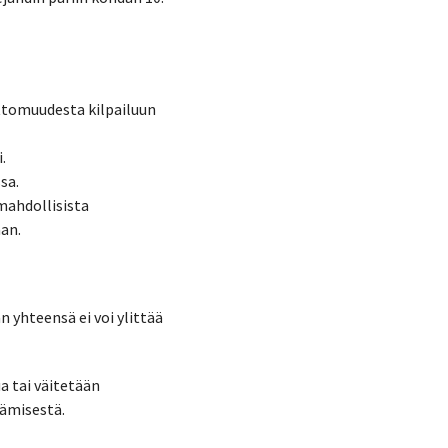
ttomuudesta kilpailuun
.
sa.
 mahdollisista
an.
n yhteensä ei voi ylittää
a tai väitetään
tämisestä.