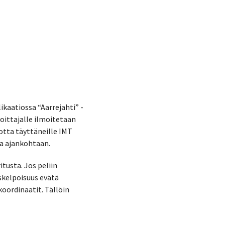
ikaatiossa “Aarrejahti” -
voittajalle ilmoitetaan
uotta täyttäneille IMT
sa ajankohtaan.
itusta. Jos peliin
skelpoisuus evätä
koordinaatit. Tällöin