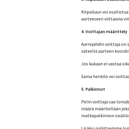
Kilpailuun voi osallistu
aarteeseen viittaavia v
4. Voittajan määrittely
Aarrejahdin voittaja on 
säteellä aarteen koordi
Jos kukaan ei vastaa oik
Sama henkilö voi voitta
5. Palkinnot
Pelin voittaja saa lomab
määrä määritellään joka
matkapalkinnon sisällös
Lisäksi palkitsemme lom