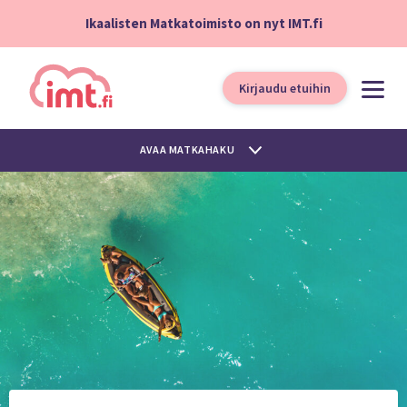
Ikaalisten Matkatoimisto on nyt IMT.fi
Kirjaudu etuihin
AVAA MATKAHAKU