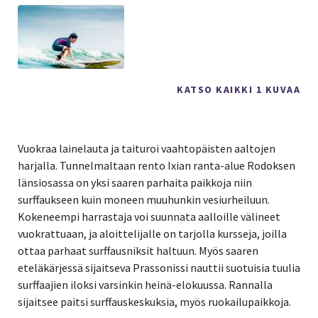
KATSO KAIKKI 1 KUVAA
Vuokraa lainelauta ja taituroi vaahtopäisten aaltojen
harjalla. Tunnelmaltaan rento Ixian ranta-alue Rodoksen
länsiosassa on yksi saaren parhaita paikkoja niin
surffaukseen kuin moneen muuhunkin vesiurheiluun.
Kokeneempi harrastaja voi suunnata aalloille välineet
vuokrattuaan, ja aloittelijalle on tarjolla kursseja, joilla
ottaa parhaat surffausniksit haltuun. Myös saaren
eteläkärjessä sijaitseva Prassonissi nauttii suotuisia tuulia
surffaajien iloksi varsinkin heinä-elokuussa. Rannalla
sijaitsee paitsi surffauskeskuksia, myös ruokailupaikkoja.