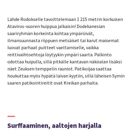
Lähde Rodokselle tavoittelemaan 1 215 metrin korkuisen
Ataviros-vuoren huippua jalkaisin!
Dodekanesian
saariryhmän korkeinta kohtaa ympäröivät,
ilmansuunnasta riippuen metsäiset tai karut maisemat
luovat parhaat puitteet vaeltamiselle, vaikka
reittivaihtoehtoja löytyykin ympäri saarta.
Palkinto
odottaa huipulla, sillä pitkälle kantavan näköalan lisäksi
näet Zeuksen temppelin rauniot. Patikoijaa saattaa
houkuttaa myös hypätä laivan kyytiin, sillä läheisen Symin
saaren patikointireitit ovat Kreikan parhaita.
Surffaaminen, aaltojen harjalla