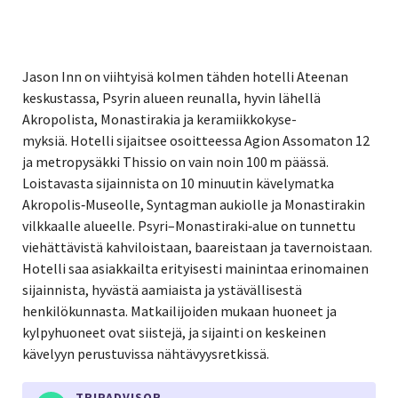
Jason Inn on viihtyisä kolmen tähden hotelli Ateenan
keskustassa, Psyrin alueen reunalla, hyvin lähellä
Akropolista, Monastirakia ja keramiikkokyse­
myksiä.
Hotelli sijaitsee osoitteessa Agion Assomaton 12
ja metropysäkki Thissio on vain noin 100 m päässä.
Loistavasta sijainnista on
10 minuutin kävelymatka
Akropolis‑Museolle, Syntagman aukiolle ja Monastirakin
vilkkaalle alueelle.
Psyri–Monastiraki‑alue on tunnettu
viehättävistä kahviloistaan, baareistaan ja tavernoistaan.
Hotelli saa asiakkailta erityisesti mainintaa
erinomainen
sijainnista, hyvästä aamiaista ja ystävällisestä
henkilökunnasta.
Matkailijoiden mukaan huoneet ja
kylpyhuoneet ovat siistejä, ja sijainti on keskeinen
kävelyyn perustuvissa nähtävyysretkissä.
TRIPADVISOR