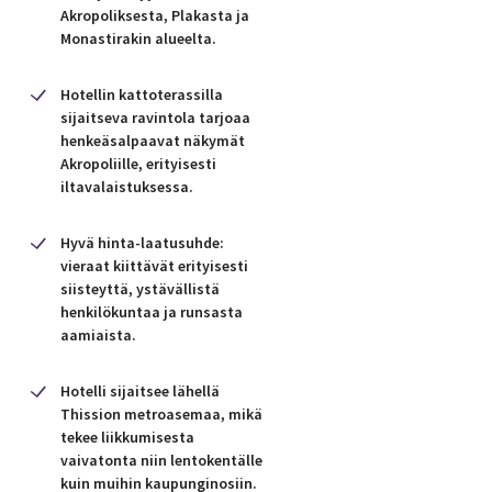
Akropoliksesta, Plakasta ja
Monastirakin alueelta.
Hotellin kattoterassilla
sijaitseva ravintola tarjoaa
henkeäsalpaavat näkymät
Akropoliille, erityisesti
iltavalaistuksessa.
Hyvä hinta-laatusuhde:
vieraat kiittävät erityisesti
siisteyttä, ystävällistä
henkilökuntaa ja runsasta
aamiaista.
Hotelli sijaitsee lähellä
Thission metroasemaa, mikä
tekee liikkumisesta
vaivatonta niin lentokentälle
kuin muihin kaupunginosiin.