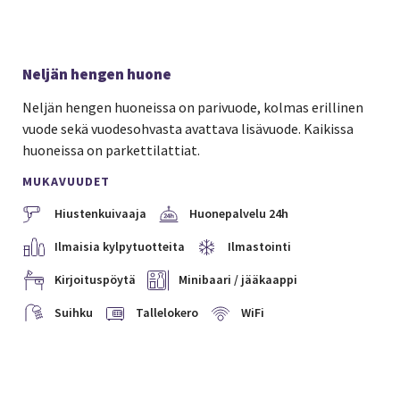
Neljän hengen huone
Neljän hengen huoneissa on parivuode, kolmas erillinen
vuode sekä vuodesohvasta avattava lisävuode. Kaikissa
huoneissa on parkettilattiat.
MUKAVUUDET
Hiustenkuivaaja
Huonepalvelu 24h
Ilmaisia kylpytuotteita
Ilmastointi
Kirjoituspöytä
Minibaari / jääkaappi
Suihku
Tallelokero
WiFi