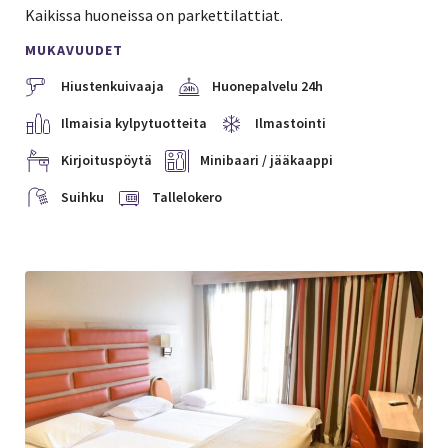
Kaikissa huoneissa on parkettilattiat.
MUKAVUUDET
Hiustenkuivaaja
Huonepalvelu 24h
Ilmaisia kylpytuotteita
Ilmastointi
Kirjoituspöytä
Minibaari / jääkaappi
Suihku
Tallelokero