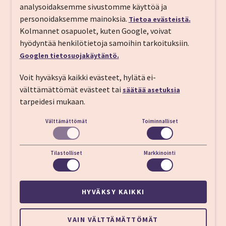
analysoidaksemme sivustomme käyttöä ja
12 Asomaton Street - 10553 12, Ag. Asomaton
personoidaksemme mainoksia.
Tietoa evästeistä.
Street, Athina 105 53, Kreikka
Kolmannet osapuolet, kuten Google, voivat
hyödyntää henkilötietoja samoihin tarkoituksiin.
Puh:
+302103251106
Googlen tietosuojakäytäntö.
https://www.jasoninn.eu/
Voit hyväksyä kaikki evästeet, hylätä ei-
Vastaanotto
24h
välttämättömät evästeet tai
säätää asetuksia
Sisään­kirjautuminen
15:00
tarpeidesi mukaan.
Ulos­kirjautuminen
12:00
Välttämättömät
Toiminnalliset
Ydinkeskustassa
600m Monastiraki
Tilastolliset
Markkinointi
aukiolta
Metro: Thiseio
300m
HYVÄKSY KAIKKI
Akropolis kukkula
1,5km
VAIN VÄLTTÄMÄTTÖMÄT
Eleftherios Venizelos
25,5km