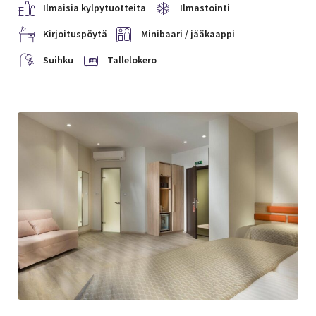
Ilmaisia kylpytuotteita
Ilmastointi
Kirjoituspöytä
Minibaari / jääkaappi
Suihku
Tallelokero