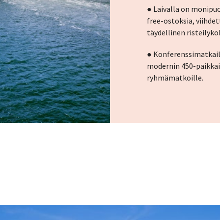
● Laivalla on monipuol
free-ostoksia, viihdett
täydellinen risteilyk
● Konferenssimatkailu
modernin 450-paikkai
ryhmämatkoille.