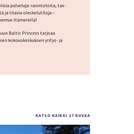
isia palveluja: ravintoloita, tax-
ä ja tilavia oleskelutiloja –
okemus Itämerellä!
un Baltic Princess tarjoaa
sen kokouskeskuksen yritys- ja
KATSO KAIKKI 27 KUVAA