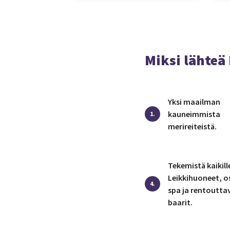
Miksi lähteä 
Yksi maailman
kauneimmista
1.
merireiteistä.
Tekemistä kaikill
Leikkihuoneet, o
4.
spa ja rentoutta
baarit.