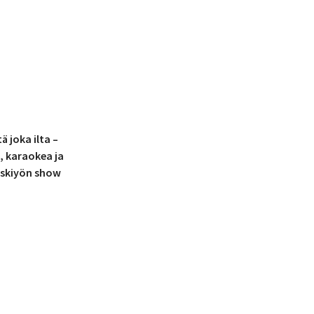
ä joka ilta –
, karaokea ja
eskiyön show