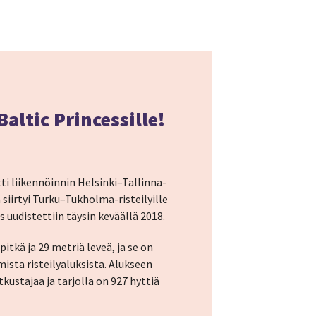
altic Princessille!
tti liikennöinnin Helsinki–Tallinna-
a siirtyi Turku–Tukholma-risteilyille
 uudistettiin täysin keväällä 2018.
pitkä ja 29 metriä leveä, ja se on
ista risteilyaluksista. Alukseen
ustajaa ja tarjolla on 927 hyttiä