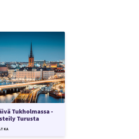
äivä Tukholmassa -
isteily Turusta
ATKA