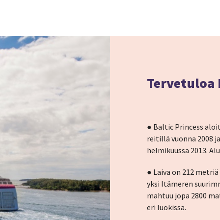
Tervetuloa B
● Baltic Princess aloi
reitillä vuonna 2008 j
helmikuussa 2013. Alus
● Laiva on 212 metriä 
yksi Itämeren suurimm
mahtuu jopa 2800 matk
eri luokissa.