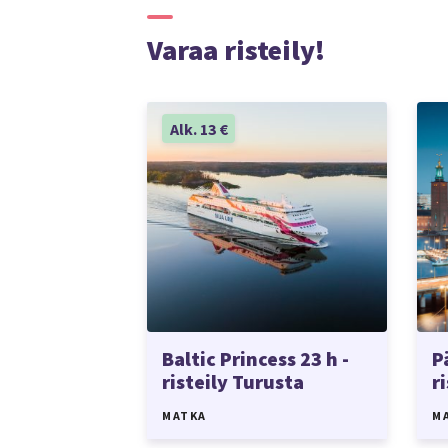
Varaa risteily!
Alk. 13 €
Baltic Princess 23 h -
P
risteily Turusta
r
MATKA
M