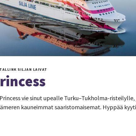
TALLINK SILJAN LAIVAT
Princess
c Princess vie sinut upealle Turku–Tukholma-risteilylle,
Itämeren kauneimmat saaristomaisemat. Hyppää kyytii