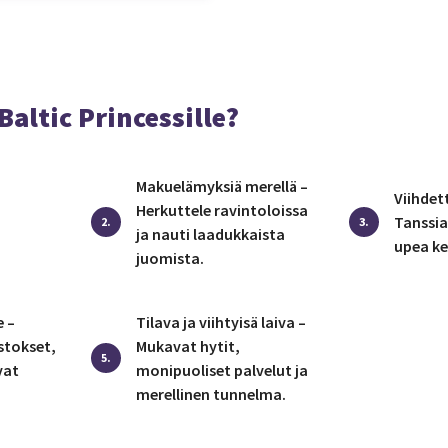
Baltic Princessille?
Makuelämyksiä merellä –
Viihdett
Herkuttele ravintoloissa
Tanssia
2.
3.
ja nauti laadukkaista
upea k
juomista.
e –
Tilava ja viihtyisä laiva –
stokset,
Mukavat hytit,
5.
vat
monipuoliset palvelut ja
merellinen tunnelma.