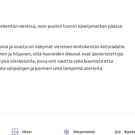
entokentän vieressä, noin puolen tunnin kävelymatkan päässä
yisiä ja osasta on näkymät viereisen lentokentän kiitoradalle.
en ja hiljainen, sillä huoneiden ikkunat ovat äänieristettyjä.
tyisä oleskelutila, jossa voit nauttia sekä kuumista että
lata välipalojen ja juomien sekä lämpimiä aterioita.
Hissi
Ilmastointi
Kunto