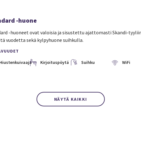
ndard -huone
ard -huoneet ovat valoisia ja sisustettu ajattomasti Skandi-tyyliin
istä vuodetta sekä kylpyhuone suihkulla.
AVUUDET
Hiustenkuivaaja
Kirjoituspöytä
Suihku
WiFi
NÄYTÄ KAIKKI