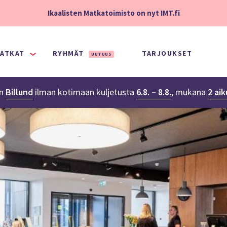
Ikaalisten Matkatoimisto on nyt IMT.fi
ATKAT
RYHMÄT
TARJOUKSET
UUTUUS
n
Billund
ilman kotimaan kuljetusta
6.8. – 8.8.
,
mukana
2 aik