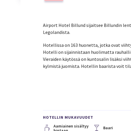
Airport Hotel Billund sijaitsee Billundin l
Legolandista.
Hotellissa on 163 huonetta, jotka ovat viiht
Hotelli on sijainnistaan huolimatta rauhallin
Vieraiden käytössä on kuntosalin lisäksi viih
kylmistä juomista. Hotellin baarista voit ti
HOTELLIN MUKAVUUDET
Aamiainen sisältyy
Baari
hintaan