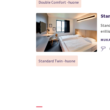
Double Comfort -huone
Sta
Stand
erill
MUK
Standard Twin -huone