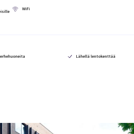
WiFi
isille
erhehuoneita
Lähellä lentokenttää