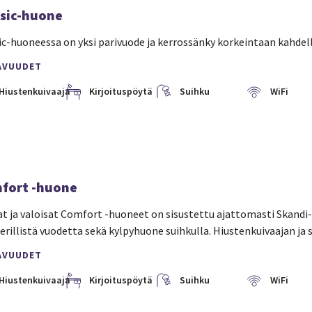
ssic-huone
ic-huoneessa on yksi parivuode ja kerrossänky korkeintaan kahdell
AVUUDET
Hiustenkuivaaja
Kirjoituspöytä
Suihku
WiFi
fort -huone
at ja valoisat Comfort -huoneet on sisustettu ajattomasti Skandi-t
 erillistä vuodetta sekä kylpyhuone suihkulla. Hiustenkuivaajan ja s
AVUUDET
Hiustenkuivaaja
Kirjoituspöytä
Suihku
WiFi