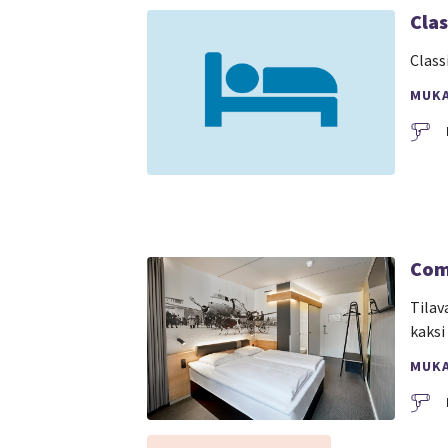
Cla
Class
MUK
Com
Tilav
kaksi
MUK