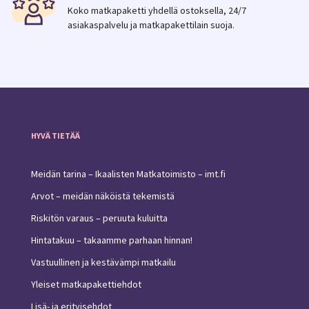
Koko matkapaketti yhdellä ostoksella, 24/7
asiakaspalvelu ja matkapakettilain suoja.
HYVÄ TIETÄÄ
Meidän tarina – Ikaalisten Matkatoimisto – imt.fi
Arvot – meidän näköistä tekemistä
Riskitön varaus – peruuta kuluitta
Hintatakuu – takaamme parhaan hinnan!
Vastuullinen ja kestävämpi matkailu
Yleiset matkapakettiehdot
Lisä- ja erityisehdot