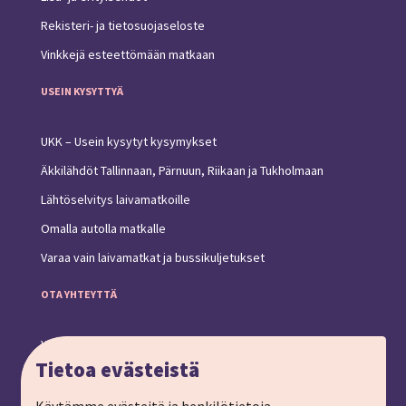
Rekisteri- ja tietosuojaseloste
Vinkkejä esteettömään matkaan
USEIN KYSYTTYÄ
UKK – Usein kysytyt kysymykset
Äkkilähdöt Tallinnaan, Pärnuun, Riikaan ja Tukholmaan
Lähtöselvitys laivamatkoille
Omalla autolla matkalle
Varaa vain laivamatkat ja bussikuljetukset
OTA YHTEYTTÄ
Yhteystiedot ja toimipiste
Tietoa evästeistä
Anna palautetta
Ryhmämatkat, pyydä tarjous