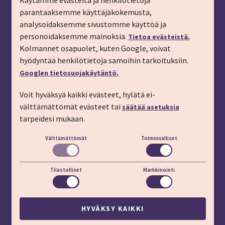
Käytämme evästeitä ja henkilötietoja
parantaaksemme käyttäjäkokemusta,
Tilaa matkalahjakortti
analysoidaksemme sivustomme käyttöä ja
Tilaa esite
personoidaksemme mainoksia.
Tietoa evästeistä.
Tilaa matkakirje sähköpostiin
Kolmannet osapuolet, kuten Google, voivat
hyödyntää henkilötietoja samoihin tarkoituksiin.
Ilmoita passitiedot
Googlen tietosuojakäytäntö.
Liity kanta-asiakkaaksi
Voit hyväksyä kaikki evästeet, hylätä ei-
Töihin IMT:lle
välttämättömät evästeet tai
säätää asetuksia
YHTEYSTIEDOT
tarpeidesi mukaan.
Välttämättömät
Toiminnalliset
Puhelin: 03 45 800 (pvm/mpm)
Lisäapua:
apu.imt.fi
Tilastolliset
Markkinointi
LÖYDÄT MEIDÄT MYÖS
HYVÄKSY KAIKKI