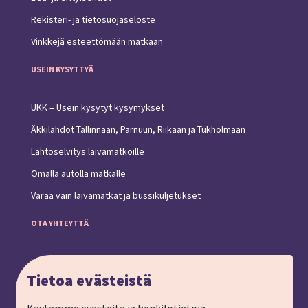
Rekisteri- ja tietosuojaseloste
Vinkkejä esteettömään matkaan
USEIN KYSYTTYÄ
UKK – Usein kysytyt kysymykset
Äkkilähdöt Tallinnaan, Pärnuun, Riikaan ja Tukholmaan
Lähtöselvitys laivamatkoille
Omalla autolla matkalle
Varaa vain laivamatkat ja bussikuljetukset
OTA YHTEYTTÄ
Yhteystiedot ja toimipiste
Tietoa evästeistä
Anna palautetta
Ryhmämatkat, pyydä tarjous