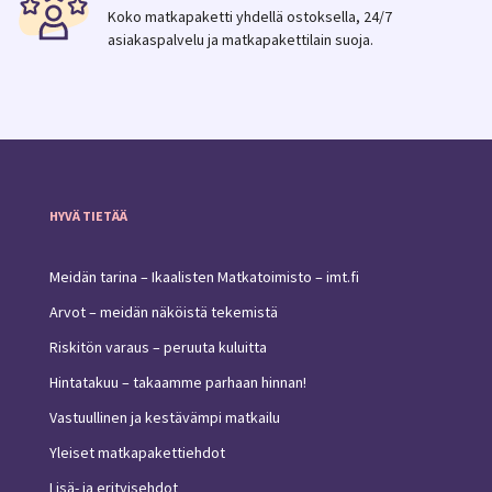
Koko matkapaketti yhdellä ostoksella, 24/7
asiakaspalvelu ja matkapakettilain suoja.
HYVÄ TIETÄÄ
Meidän tarina – Ikaalisten Matkatoimisto – imt.fi
Arvot – meidän näköistä tekemistä
Riskitön varaus – peruuta kuluitta
Hintatakuu – takaamme parhaan hinnan!
Vastuullinen ja kestävämpi matkailu
Yleiset matkapakettiehdot
Lisä- ja erityisehdot