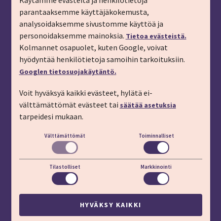
Käytämme evästeitä ja henkilötietoja
parantaaksemme käyttäjäkokemusta,
Tilaa matkalahjakortti
analysoidaksemme sivustomme käyttöä ja
Tilaa esite
personoidaksemme mainoksia.
Tietoa evästeistä.
Tilaa matkakirje sähköpostiin
Kolmannet osapuolet, kuten Google, voivat
hyödyntää henkilötietoja samoihin tarkoituksiin.
Ilmoita passitiedot
Googlen tietosuojakäytäntö.
Liity kanta-asiakkaaksi
Voit hyväksyä kaikki evästeet, hylätä ei-
Töihin IMT:lle
välttämättömät evästeet tai
säätää asetuksia
YHTEYSTIEDOT
tarpeidesi mukaan.
Välttämättömät
Toiminnalliset
Puhelin: 03 45 800 (pvm/mpm)
Lisäapua:
apu.imt.fi
Tilastolliset
Markkinointi
LÖYDÄT MEIDÄT MYÖS
HYVÄKSY KAIKKI