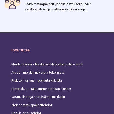
Koko matkapaketti yhdellä ostoksella, 24/7
asiakaspalvelu ja matkapakettilain suoja.
HYVÄ TIETÄÄ
Meidän tarina – Ikaalisten Matkatoimisto – imt.fi
Arvot – meidän näköistä tekemistä
Riskitön varaus – peruuta kuluitta
Hintatakuu – takaamme parhaan hinnan!
Vastuullinen ja kestävämpi matkailu
Yleiset matkapakettiehdot
Lisä- ja erityisehdot