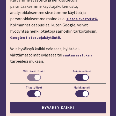
Käytämme evästeitä ja henkilötietoja
parantaaksemme käyttäjäkokemusta,
Tilaa matkalahjakortti
analysoidaksemme sivustomme käyttöä ja
Tilaa esite
personoidaksemme mainoksia.
Tietoa evästeistä.
Tilaa matkakirje sähköpostiin
Kolmannet osapuolet, kuten Google, voivat
hyödyntää henkilötietoja samoihin tarkoituksiin.
Ilmoita passitiedot
Googlen tietosuojakäytäntö.
Liity kanta-asiakkaaksi
Voit hyväksyä kaikki evästeet, hylätä ei-
Töihin IMT:lle
välttämättömät evästeet tai
säätää asetuksia
YHTEYSTIEDOT
tarpeidesi mukaan.
Välttämättömät
Toiminnalliset
Puhelin: 03 45 800 (pvm/mpm)
Lisäapua:
apu.imt.fi
Tilastolliset
Markkinointi
LÖYDÄT MEIDÄT MYÖS
HYVÄKSY KAIKKI