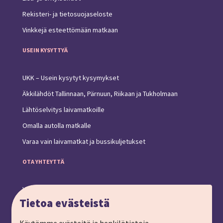
Rekisteri- ja tietosuojaseloste
Vinkkejä esteettömään matkaan
USEIN KYSYTTYÄ
UKK – Usein kysytyt kysymykset
Äkkilähdöt Tallinnaan, Pärnuun, Riikaan ja Tukholmaan
Lähtöselvitys laivamatkoille
Omalla autolla matkalle
Varaa vain laivamatkat ja bussikuljetukset
OTA YHTEYTTÄ
Yhteystiedot ja toimipiste
Tietoa evästeistä
Anna palautetta
Ryhmämatkat, pyydä tarjous