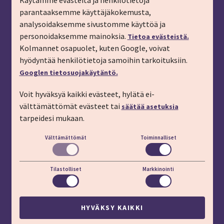
Käytämme evästeitä ja henkilötietoja
parantaaksemme käyttäjäkokemusta,
Tilaa matkalahjakortti
analysoidaksemme sivustomme käyttöä ja
Tilaa esite
personoidaksemme mainoksia.
Tietoa evästeistä.
Tilaa matkakirje sähköpostiin
Kolmannet osapuolet, kuten Google, voivat
hyödyntää henkilötietoja samoihin tarkoituksiin.
Ilmoita passitiedot
Googlen tietosuojakäytäntö.
Liity kanta-asiakkaaksi
Voit hyväksyä kaikki evästeet, hylätä ei-
Töihin IMT:lle
välttämättömät evästeet tai
säätää asetuksia
YHTEYSTIEDOT
tarpeidesi mukaan.
Välttämättömät
Toiminnalliset
Puhelin: 03 45 800 (pvm/mpm)
Lisäapua:
apu.imt.fi
Tilastolliset
Markkinointi
LÖYDÄT MEIDÄT MYÖS
HYVÄKSY KAIKKI