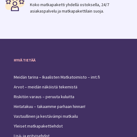
Koko matkapaketti yhdellä ostoksella, 24/7
asiakaspalvelu ja matkapakettilain suoja.
HYVÄ TIETÄÄ
Meidän tarina – Ikaalisten Matkatoimisto – imt.fi
Arvot – meidän näköistä tekemistä
Riskitön varaus – peruuta kuluitta
Hintatakuu – takaamme parhaan hinnan!
Vastuullinen ja kestävämpi matkailu
Yleiset matkapakettiehdot
Lisä- ja erityisehdot