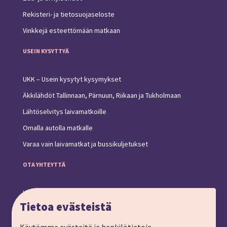
Rekisteri- ja tietosuojaseloste
Vinkkejä esteettömään matkaan
USEIN KYSYTTYÄ
UKK – Usein kysytyt kysymykset
Äkkilähdöt Tallinnaan, Pärnuun, Riikaan ja Tukholmaan
Lähtöselvitys laivamatkoille
Omalla autolla matkalle
Varaa vain laivamatkat ja bussikuljetukset
OTA YHTEYTTÄ
Yhteystiedot ja toimipiste
Tietoa evästeistä
Anna palautetta
Ryhmämatkat, pyydä tarjous