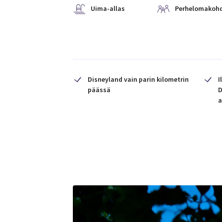
Uima-allas
Perhelomakoh
Disneyland vain parin kilometrin
I
päässä
D
a