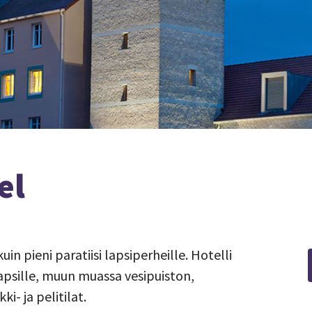
el
in pieni paratiisi lapsiperheille. Hotelli
lapsille, muun muassa vesipuiston,
i- ja pelitilat.