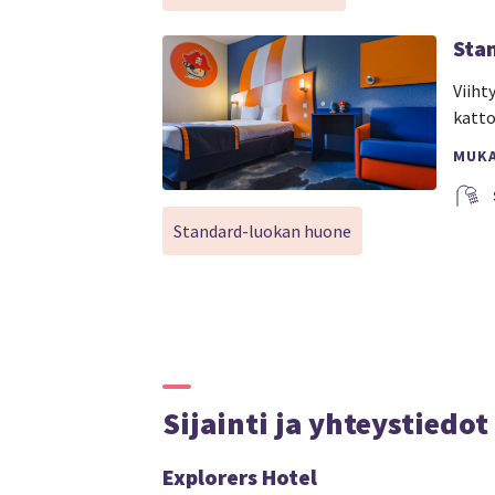
Sta
Viiht
katto
MUK
Standard-luokan huone
Sijainti ja yhteystiedot
Explorers Hotel