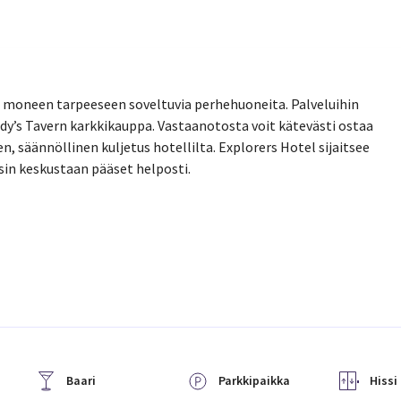
a, moneen tarpeeseen soveltuvia perhehuoneita. Palveluihin
dy’s Tavern karkkikauppa. Vastaanotosta voit kätevästi ostaa
en, säännöllinen kuljetus hotellilta. Explorers Hotel sijaitsee
sin keskustaan pääset helposti.
Baari
Parkkipaikka
Hissi