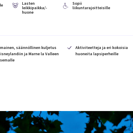
Lasten
Sopii
de
leikkipaikka/-
liikuntarajoitteisille
huone
lmainen, säännöllinen kuljetus
Aktiviteetteja ja eri kokoisia
isneylandiin ja Marne la Valleen
huoneita lapsiperheille
semalle