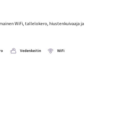
mainen WiFi, tallelokero, hiustenkuivaaja ja
ro
Vedenkeitin
WiFi