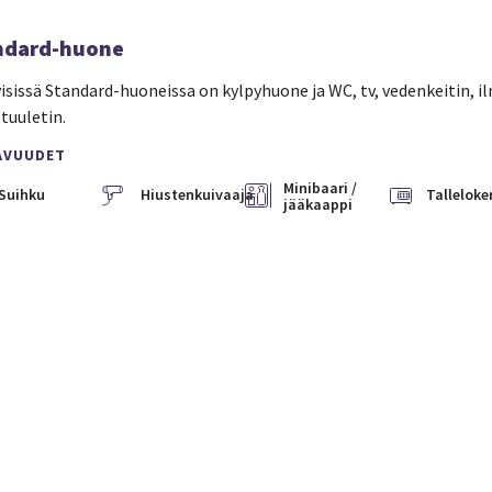
ndard-huone
yisissä Standard-huoneissa on kylpyhuone ja WC, tv, vedenkeitin, il
tuuletin.
AVUUDET
Minibaari /
Suihku
Hiustenkuivaaja
Talleloke
jääkaappi