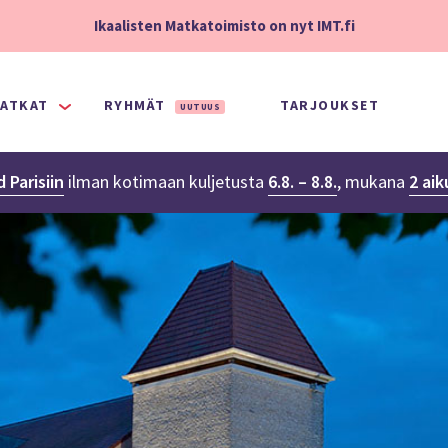
Ikaalisten Matkatoimisto on nyt IMT.fi
ATKAT
RYHMÄT
TARJOUKSET
UUTUUS
 Parisiin
ilman kotimaan kuljetusta
6.8. – 8.8.
,
mukana
2 aik