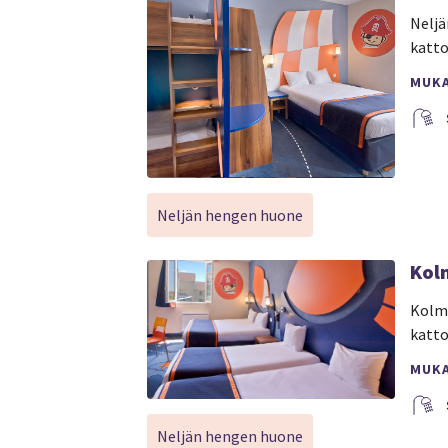
Neljä
katto
MUK
Neljän hengen huone
Kol
Kolme
katto
MUK
Neljän hengen huone