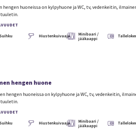
n hengen huoneissa on kylpyhuone ja WC, tv, vedenkeitin, ilmainen 
tuuletin.
AVUUDET
Minibaari /
Suihku
Hiustenkuivaaja
Talleloke
jääkaappi
men hengen huone
n hengen huoneissa on kylpyhuone ja WC, tv, vedenkeitin, ilmainen
tuuletin.
AVUUDET
Minibaari /
Suihku
Hiustenkuivaaja
Talleloke
jääkaappi