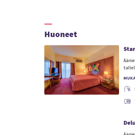
Huoneet
Sta
Äänie
talle
MUK
Del
Äänie