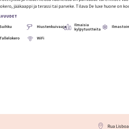
lokero, jääkaappi ja terassi tai parveke. Tilava De luxe huone on k
AVUUDET
Ilmaisia
Suihku
Hiustenkuivaaja
Ilmastoin
kylpytuotteita
Tallelokero
WiFi
Rua Lisboa