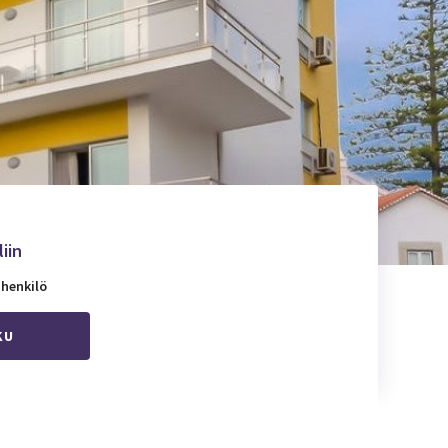
iin
 henkilö
KU