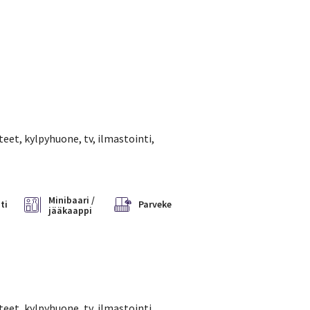
teet, kylpyhuone, tv, ilmastointi,
Minibaari /
ti
Parveke
jääkaappi
teet, kylpyhuone, tv, ilmastointi,