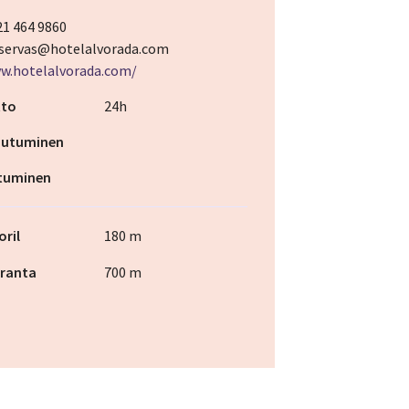
21 464 9860
servas@hotelalvorada.com
w.hotelalvorada.com/
tto
24h
jautuminen
utuminen
oril
180 m
 ranta
700 m