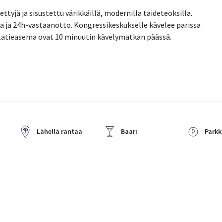
ttyjä ja sisustettu värikkäillä, modernilla taideteoksilla.
kka ja 24h-vastaanotto. Kongressikeskukselle kävelee parissa
autatieasema ovat 10 minuutin kävelymatkan päässä.
Lähellä rantaa
Baari
Parkk