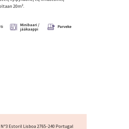
ooltaan 20m².
Minibaari /
ti
Parveke
jääkaappi
 Nº3 Estoril Lisboa 2765-240 Portugal