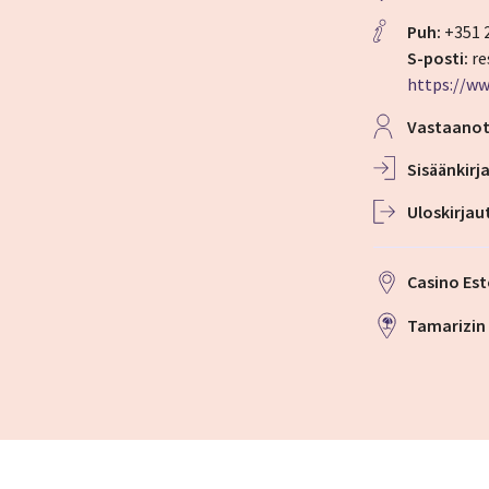
Puh:
+351 
S-posti:
re
https://ww
Vastaano
Sisään­kir
Ulos­kirja
Casino Est
Tamarizin