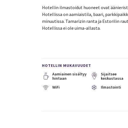
Hotellin ilmastoidut huoneet ovat äänieriste
Hotellissa on aamiaistila, baari, parkkipai
minuutissa. Tamarizin ranta ja Estorilin r
Hotellissa ei ole uima-allasta.
HOTELLIN MUKAVUUDET
Aamiainen sisältyy
Sijaitsee
hintaan
keskustassa
WiFi
Ilmastointi