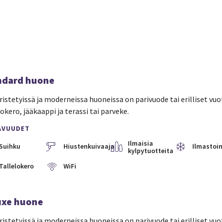
ndard huone
ristetyissä ja moderneissa huoneissa on parivuode tai erilliset vuo
lokero, jääkaappi ja terassi tai parveke.
AVUUDET
Ilmaisia
Suihku
Hiustenkuivaaja
Ilmastoin
kylpytuotteita
Tallelokero
WiFi
uxe huone
ristetyissä ja moderneissa huoneissa on parivuode tai erilliset vuo