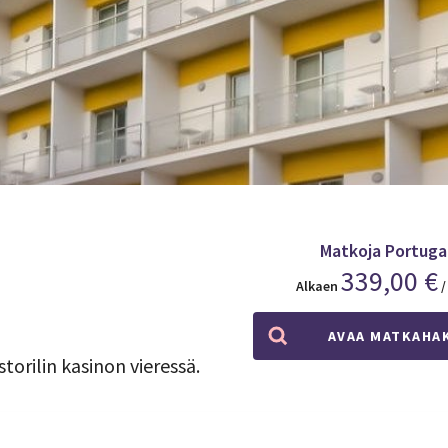
Matkoja Portugal
339,00 €
Alkaen
/
AVAA MATKAHA
orilin kasinon vieressä.