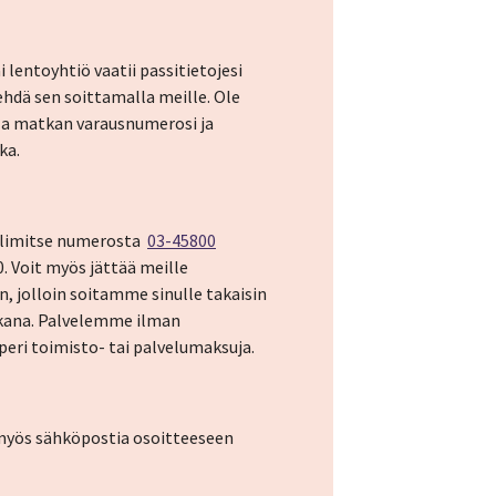
 lentoyhtiö vaatii passitietojesi
ehdä sen soittamalla meille. Ole
lla matkan varausnumerosi ja
ka.
elimitse numerosta
03-45800
. Voit myös jättää meille
, jolloin soitamme sinulle takaisin
ikana. Palvelemme ilman
eri toimisto- tai palvelumaksuja.
 myös sähköpostia osoitteeseen