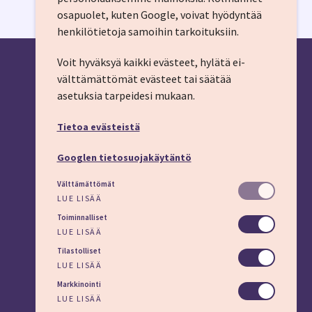
osapuolet, kuten Google, voivat hyödyntää
henkilötietoja samoihin tarkoituksiin.
Voit hyväksyä kaikki evästeet, hylätä ei-
välttämättömät evästeet tai säätää
asetuksia tarpeidesi mukaan.
YHTEYSTIEDOT
Tietoa evästeistä
Puhelin: 03 45 800 (pvm/mpm)
Lisäapua:
apu.imt.fi
Googlen tietosuojakäytäntö
LÖYDÄT MEIDÄT MYÖS
Välttämättömät
LUE LISÄÄ
Toiminnalliset
LUE LISÄÄ
Tilastolliset
Evästeasetukset
LUE LISÄÄ
Markkinointi
LUE LISÄÄ