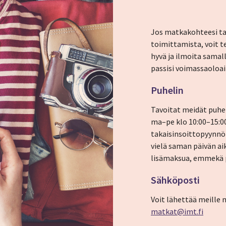
Jos matkakohteesi tai
toimittamista, voit t
hyvä ja ilmoita sama
passisi voimassaoloai
Puhelin
Tavoitat meidät puh
ma–pe klo 10:00–15:00
takaisinsoittopyynnön
vielä saman päivän a
lisämaksua, emmekä p
Sähköposti
Voit lähettää meille
matkat@imt.fi