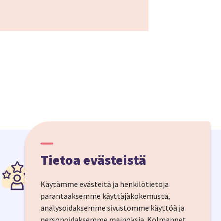
Tietoa evästeistä
Säästä hermoja
Koko matkapaketti yhdellä
Käytämme evästeitä ja henkilötietoja
ostoksella, 24/7 asiakaspalvelu ja
parantaaksemme käyttäjäkokemusta,
matkapakettilain suoja.
analysoidaksemme sivustomme käyttöä ja
personoidaksemme mainoksia.
Kolmannet