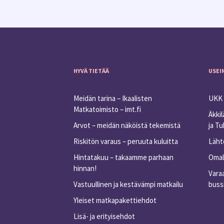
HYVÄ TIETÄÄ
USEI
Meidän tarina – Ikaalisten
UKK 
Matkatoimisto – imt.fi
Äkkil
Arvot – meidän näköistä tekemistä
ja T
Riskitön varaus – peruuta kuluitta
Lähtö
Hintatakuu – takaamme parhaan
Omall
hinnan!
Varaa
Vastuullinen ja kestävämpi matkailu
buss
Yleiset matkapakettiehdot
Lisä- ja erityisehdot