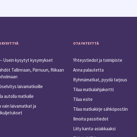
N KYSYTTYÄ
OTA YHTEYTTÄ
– Usein kysytyt kysymykset
Yhteystiedot ja toimipiste
ähdöt Tallinnaan, Pärnuun, Riikaan
Anna palautetta
ukholmaan
Ryhmämatkat, pyydä tarjous
selvitys laivamatkoille
Tilaa matkalahjakortti
a autolla matkalle
Tilaa esite
 vain laivamatkat ja
Tilaa matkakirje sähköpostiin
ikuljetukset
Ilmoita passitiedot
Liity kanta-asiakkaaksi