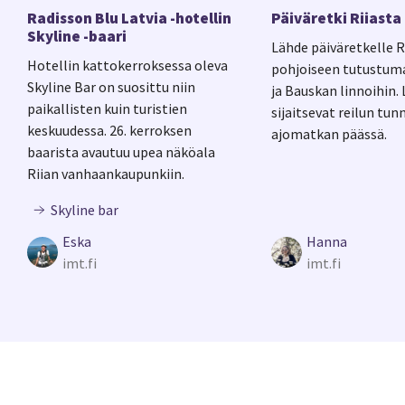
Radisson Blu Latvia -hotellin
Päiväretki Riiasta
Skyline -baari
Lähde päiväretkelle R
Hotellin kattokerroksessa oleva
pohjoiseen tutustum
Skyline Bar on suosittu niin
ja Bauskan linnoihin.
paikallisten kuin turistien
sijaitsevat reilun tun
keskuudessa. 26. kerroksen
ajomatkan päässä.
baarista avautuu upea näköala
Riian vanhaankaupunkiin.
Skyline bar
Eska
Hanna
imt.fi
imt.fi