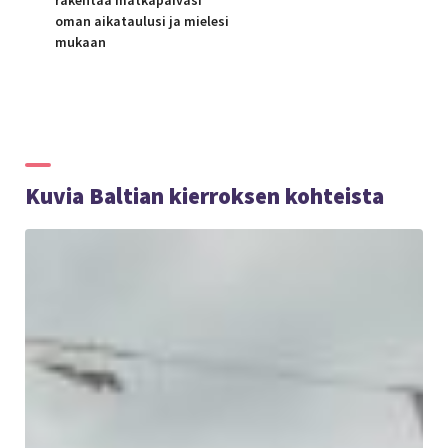
rakentaa matkapäiväsi
oman aikataulusi ja mielesi
mukaan
Kuvia Baltian kierroksen kohteista