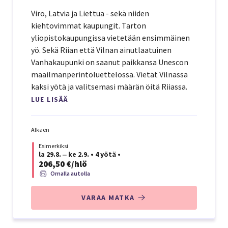
Viro, Latvia ja Liettua - sekä niiden
kiehtovimmat kaupungit. Tarton
yliopistokaupungissa vietetään ensimmäinen
yö. Sekä Riian että Vilnan ainutlaatuinen
Vanhakaupunki on saanut paikkansa Unescon
maailmanperintöluettelossa. Vietät Vilnassa
kaksi yötä ja valitsemasi määrän öitä Riiassa.
LUE LISÄÄ
Alkaen
Esimerkiksi
la 29.8. ‒ ke 2.9.
•
4 yötä
•
206,50 €/hlö
Omalla autolla
VARAA MATKA