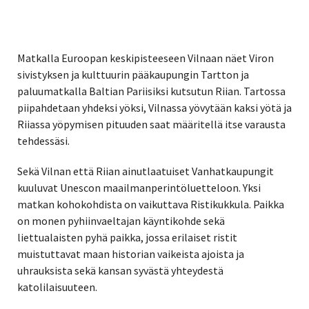
Matkalla Euroopan keskipisteeseen Vilnaan näet Viron
sivistyksen ja kulttuurin pääkaupungin Tartton ja
paluumatkalla Baltian Pariisiksi kutsutun Riian. Tartossa
piipahdetaan yhdeksi yöksi, Vilnassa yövytään kaksi yötä ja
Riiassa yöpymisen pituuden saat määritellä itse varausta
tehdessäsi.
Sekä Vilnan että Riian ainutlaatuiset Vanhatkaupungit
kuuluvat Unescon maailmanperintöluetteloon. Yksi
matkan kohokohdista on vaikuttava Ristikukkula. Paikka
on monen pyhiinvaeltajan käyntikohde sekä
liettualaisten pyhä paikka, jossa erilaiset ristit
muistuttavat maan historian vaikeista ajoista ja
uhrauksista sekä kansan syvästä yhteydestä
katolilaisuuteen.