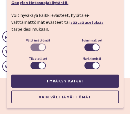
Googlen tietosuojakäytäntö.
Voit hyväksyä kaikki evästeet, hylätä ei-
Reitti ja kohteet
välttämättömät evästeet tai
säätää asetuksia
tarpeidesi mukaan.
Riika, Latvia
Välttämättömät
Toiminnalliset
Tartto, Viro
Tilastolliset
Markkinointi
Vilna, Liettua
HYVÄKSY KAIKKI
VAIN VÄLTTÄMÄTTÖMÄT