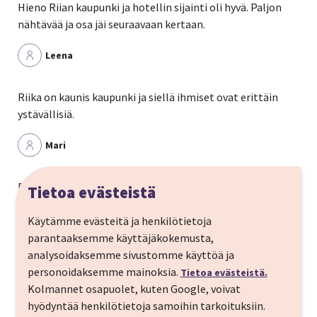
Hieno Riian kaupunki ja hotellin sijainti oli hyvä. Paljon
nähtävää ja osa jäi seuraavaan kertaan.
Leena
Riika on kaunis kaupunki ja siellä ihmiset ovat erittäin
ystävällisiä.
Mari
Riiassa parasta oli nähtävyydet, kulttuuri, elävä kaupunki,
Tietoa evästeistä
luonnon kauneus, puistot, paljon tapahtumia. Helppo
Käytämme evästeitä ja henkilötietoja
liikkua jalan.
parantaaksemme käyttäjäkokemusta,
Kirsti
analysoidaksemme sivustomme käyttöä ja
personoidaksemme mainoksia.
Tietoa evästeistä.
KATSO KAIKKI 11 ASIAKASKOKEMUSTA
Kolmannet osapuolet, kuten Google, voivat
hyödyntää henkilötietoja samoihin tarkoituksiin.