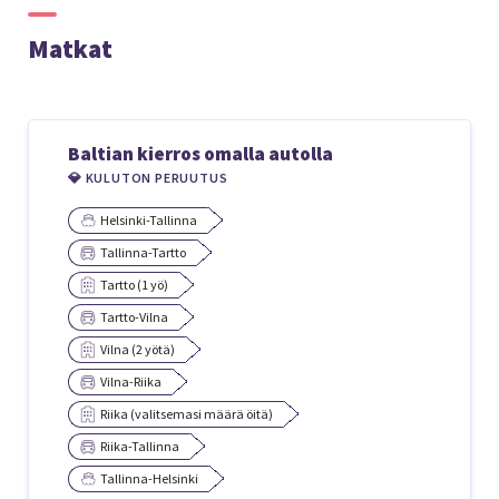
Matkat
Baltian kierros omalla autolla
💎 KULUTON PERUUTUS
Helsinki-Tallinna
Tallinna-Tartto
Tartto (1 yö)
Tartto-Vilna
Vilna (2 yötä)
Vilna-Riika
Riika (valitsemasi määrä öitä)
Riika-Tallinna
Tallinna-Helsinki