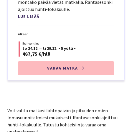
montako päivää vietät matkalla. Rantasesonki
ajoittuu huhti-lokakuulle.
LUE LISÄÄ
Alkaen
Esimerkiksi
to 24.12. ‒ ti 29.12.
•
5 yötä
•
487,75 €/hlö
VARAA MATKA
Voit valita matkasi lähtöpäivän ja pituuden omien
lomasuunnitelmiesi mukaisesti. Rantasesonki ajoittuu
huhti-lokakuulle. Tutustu kohteisiin ja varaa oma
unelmalomasi!