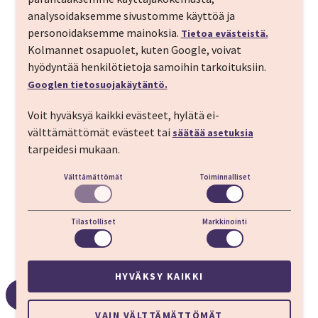
analysoidaksemme sivustomme käyttöä ja
personoidaksemme mainoksia.
Tietoa evästeistä.
Kolmannet osapuolet, kuten Google, voivat
hyödyntää henkilötietoja samoihin tarkoituksiin.
Googlen tietosuojakäytäntö.
Voit hyväksyä kaikki evästeet, hylätä ei-
Athens Tiare Hotel
välttämättömät evästeet tai
säätää asetuksia
tarpeidesi mukaan.
KATSO KAIKKI 7 HOTELLIA
Välttämättömät
Toiminnalliset
Tilastolliset
Markkinointi
Reitti ja kohteet
HYVÄKSY KAIKKI
Reittikartta
VAIN VÄLTTÄMÄTTÖMÄT