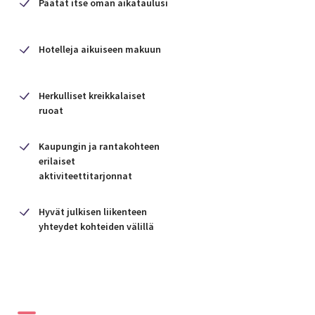
Päätät itse oman aikataulusi
ostosmahdollisuuksia.
Hotelleja aikuiseen makuun
Herkulliset kreikkalaiset
ruoat
Kaupungin ja rantakohteen
erilaiset
aktiviteettitarjonnat
Hyvät julkisen liikenteen
yhteydet kohteiden välillä