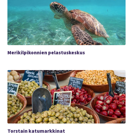
Merikilpikonnien pelastuskeskus
Torstain katumarkkinat