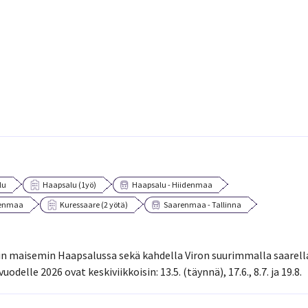
lu
Haapsalu (1yö)
Haapsalu - Hiidenmaa
renmaa
Kuressaare (2 yötä)
Saarenmaa - Tallinna
vin maisemin Haapsalussa sekä kahdella Viron suurimmalla saarell
elle 2026 ovat keskiviikkoisin: 13.5. (täynnä), 17.6., 8.7. ja 19.8.