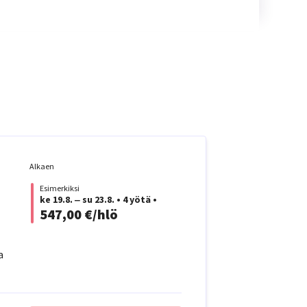
Alkaen
Esimerkiksi
ke 19.8. ‒ su 23.8.
•
4 yötä
•
547,00 €/hlö
a