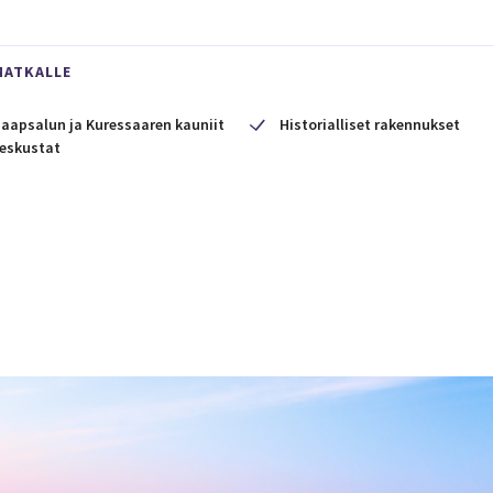
MATKALLE
aapsalun ja Kuressaaren kauniit
Historialliset rakennukset
eskustat