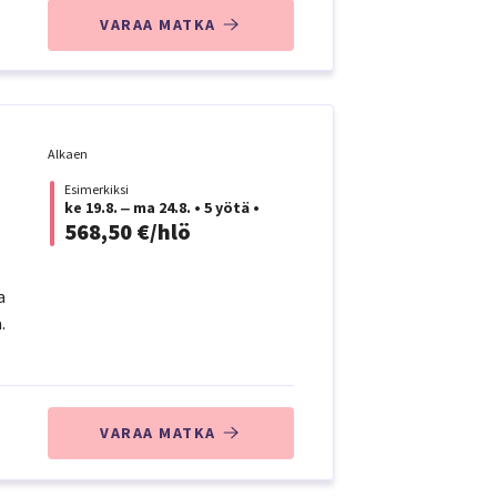
VARAA MATKA
Alkaen
Esimerkiksi
ke 19.8. ‒ ma 24.8.
•
5 yötä
•
568,50 €/hlö
a
.
VARAA MATKA