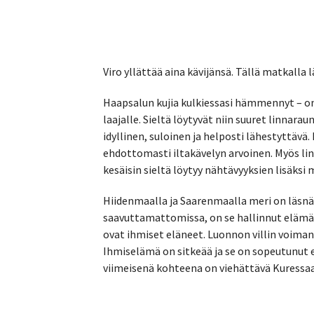
Viro yllättää aina kävijänsä. Tällä matkalla 
Haapsalun kujia kulkiessasi hämmennyt – onk
laajalle. Sieltä löytyvät niin suuret linnara
idyllinen, suloinen ja helposti lähestyttäv
ehdottomasti iltakävelyn arvoinen. Myös lin
kesäisin sieltä löytyy nähtävyyksien lisäksi
Hiidenmaalla ja Saarenmaalla meri on läsnä 
saavuttamattomissa, on se hallinnut elämän 
ovat ihmiset eläneet. Luonnon villin voiman 
Ihmiselämä on sitkeää ja se on sopeutunu
viimeisenä kohteena on viehättävä Kuressaa