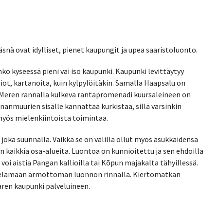
läsnä ovat idylliset, pienet kaupungit ja upea saaristoluonto.
o kyseessä pieni vai iso kaupunki. Kaupunki levittäytyy
uniot, kartanoita, kuin kylpylöitäkin. Samalla Haapsalu on
ä. Meren rannalla kulkeva rantapromenadi kuursaleineen on
nanmuurien sisälle kannattaa kurkistaa, sillä varsinkin
 myös mielenkiintoista toimintaa.
joka suunnalla. Vaikka se on välillä ollut myös asukkaidensa
kaikkia osa-alueita. Luontoa on kunnioitettu ja sen ehdoilla
voi aistia Pangan kallioilla tai Kõpun majakalta tähyillessä.
t elämään armottoman luonnon rinnalla. Kiertomatkan
ren kaupunki palveluineen.