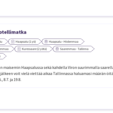
hotellimatka
lu
Haapsalu (1 yö)
Haapsalu - Hiidenmaa
renmaa
Kuressaare (2 yötä)
Saarenmaa - Tallinna
i
vin maisemin Haapsalussa sekä kahdella Viron suurimmalla saarell
älkeen voit vielä viettää aikaa Tallinnassa haluamasi määrän öitä
 8.7. ja 19.8.