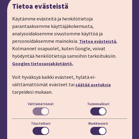
Tietoa evästeistä
Anna palautetta
Ryhmämatkat, pyydä tarjous
Käytämme evästeitä ja henkilötietoja
parantaaksemme käyttäjäkokemusta,
Tilaa matkalahjakortti
analysoidaksemme sivustomme käyttöä ja
Tilaa esite
personoidaksemme mainoksia.
Tietoa evästeistä.
Tilaa matkakirje sähköpostiin
Kolmannet osapuolet, kuten Google, voivat
hyödyntää henkilötietoja samoihin tarkoituksiin.
Ilmoita passitiedot
Googlen tietosuojakäytäntö.
Liity kanta-asiakkaaksi
Voit hyväksyä kaikki evästeet, hylätä ei-
Töihin IMT:lle
välttämättömät evästeet tai
säätää asetuksia
YHTEYSTIEDOT
tarpeidesi mukaan.
Välttämättömät
Toiminnalliset
Puhelin: 03 45 800 (pvm/mpm)
Lisäapua:
apu.imt.fi
Tilastolliset
Markkinointi
LÖYDÄT MEIDÄT MYÖS