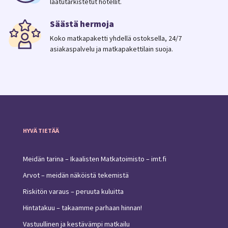
laatutarkistetut hotellit.
Säästä hermoja
Koko matkapaketti yhdellä ostoksella, 24/7
asiakaspalvelu ja matkapakettilain suoja.
HYVÄ TIETÄÄ
Meidän tarina – Ikaalisten Matkatoimisto – imt.fi
Arvot – meidän näköistä tekemistä
Riskitön varaus – peruuta kuluitta
Hintatakuu – takaamme parhaan hinnan!
Vastuullinen ja kestävämpi matkailu