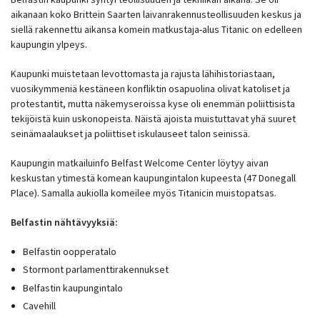
aikanaan koko Brittein Saarten laivanrakennusteollisuuden keskus ja
siellä rakennettu aikansa komein matkustaja-alus Titanic on edelleen
kaupungin ylpeys.
Kaupunki muistetaan levottomasta ja rajusta lähihistoriastaan,
vuosikymmeniä kestäneen konfliktin osapuolina olivat katoliset ja
protestantit, mutta näkemyseroissa kyse oli enemmän poliittisista
tekijöistä kuin uskonopeista. Näistä ajoista muistuttavat yhä suuret
seinämaalaukset ja poliittiset iskulauseet talon seinissä.
Kaupungin matkailuinfo Belfast Welcome Center löytyy aivan
keskustan ytimestä komean kaupungintalon kupeesta (47 Donegall
Place). Samalla aukiolla komeilee myös Titanicin muistopatsas.
Belfastin nähtävyyksiä:
Belfastin oopperatalo
Stormont parlamenttirakennukset
Belfastin kaupungintalo
Cavehill