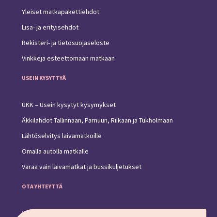
Yleiset matkapakettiehdot
Lisä- ja erityisehdot
Rekisteri- ja tietosuojaseloste
Vinkkejä esteettömään matkaan
USEIN KYSYTTYÄ
UKK – Usein kysytyt kysymykset
Äkkilähdöt Tallinnaan, Pärnuun, Riikaan ja Tukholmaan
Lähtöselvitys laivamatkoille
Omalla autolla matkalle
Varaa vain laivamatkat ja bussikuljetukset
OTA YHTEYTTÄ
Yhteystiedot ja toimipiste