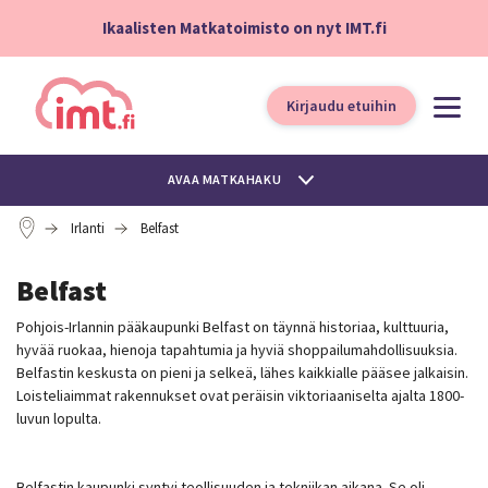
Ikaalisten Matkatoimisto on nyt IMT.fi
Kirjaudu etuihin
AVAA MATKAHAKU
Irlanti
Belfast
Belfast
Pohjois-Irlannin pääkaupunki Belfast on täynnä historiaa, kulttuuria,
hyvää ruokaa, hienoja tapahtumia ja hyviä shoppailumahdollisuuksia.
Belfastin keskusta on pieni ja selkeä, lähes kaikkialle pääsee jalkaisin.
Loisteliaimmat rakennukset ovat peräisin viktoriaaniselta ajalta 1800-
luvun lopulta.
Belfastin kaupunki syntyi teollisuuden ja tekniikan aikana. Se oli