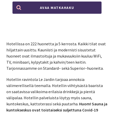
AVAA MATKAHAKU
Hotellissa on 222 huonetta ja 5 kerrosta. Kaikki tilat ovat
hiljattain uusittu. Kauniisti ja modernisti sisustetut
huoneet ovat ilmastoituja ja mukavuuksiin kuuluu WiFi,
TV, minibaari, kylpytakit ja kahvin/teen keitin.
Tarjonnassamme on Standard– sekä Superior–huoneita.
Hotellin ravintola Le Jardin tarjoaa annoksia
välimerellisellä teemalla. Hotellin viihtyisästä baarista
on saatavissa valikoima erilaisia drinkkejä ja pientä
välipalaa. Hotellin palveluista löytyy myös sauna,
kuntokeskus, kattoterassi sekä puutarha.
Huom! Sauna ja
kuntokseskus ovat toistaiseksi suljettuna Covid-19