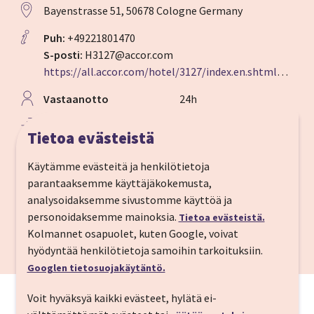
Bayenstrasse 51, 50678 Cologne Germany
Puh:
+49221801470
S-posti:
H3127@accor.com
https://all.accor.com/hotel/3127/index.en.shtml#section-description
Vastaanotto
24h
Sisään­kirjautuminen
15:00
Tietoa evästeistä
Ulos­kirjautuminen
12:00
Käytämme evästeitä ja henkilötietoja
parantaaksemme käyttäjäkokemusta,
Kölnin tuomiokirkko
2 km
analysoidaksemme sivustomme käyttöä ja
personoidaksemme mainoksia.
Tietoa evästeistä.
Rautatieasema
2,4 km
Kolmannet osapuolet, kuten Google, voivat
hyödyntää henkilötietoja samoihin tarkoituksiin.
Koeln Bonn
15 km
Googlen tietosuojakäytäntö.
Voit hyväksyä kaikki evästeet, hylätä ei-