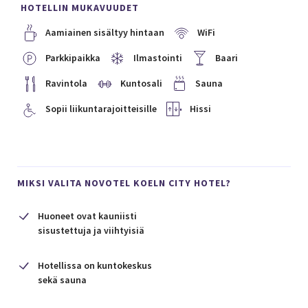
HOTELLIN MUKAVUUDET
Aamiainen sisältyy hintaan
WiFi
Parkkipaikka
Ilmastointi
Baari
Ravintola
Kuntosali
Sauna
Sopii liikuntarajoitteisille
Hissi
MIKSI VALITA NOVOTEL KOELN CITY HOTEL?
Huoneet ovat kauniisti
sisustettuja ja viihtyisiä
Hotellissa on kuntokeskus
sekä sauna