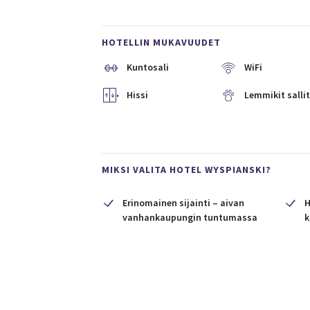
HOTELLIN MUKAVUUDET
Kuntosali
WiFi
Hissi
Lemmikit salli
MIKSI VALITA HOTEL WYSPIANSKI?
Erinomainen sijainti – aivan
H
vanhankaupungin tuntumassa
k