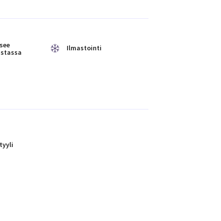
tsee
Ilmastointi
ustassa
tyyli