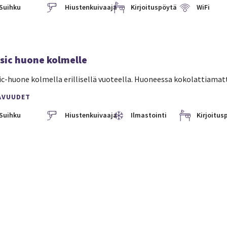
Suihku
Hiustenkuivaaja
Kirjoituspöytä
WiFi
sic huone kolmelle
ic-huone kolmella erillisellä vuoteella. Huoneessa kokolattiama
AVUUDET
Suihku
Hiustenkuivaaja
Ilmastointi
Kirjoitus