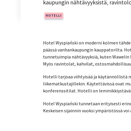
kaupungin nähtävyyksistä, ravintoloi
HOTELLI
Hotel Wyspiański
on moderni kolmen tähden 
päässä vanhankaupungin kauppatorilta. Hotel
tunnetuimpia nähtävyyksiä, kuten Wawelin l
Myös ravintolat, kahvilat, ostosmahdollisuu
Hotelli tarjoaa viihtyisää ja käytännöllistä 
liikematkustajillekin. Käytettävissä ovat m
konferenssitilat. Hotelli on lemmikkiystävä
Hotel Wyspiański tunnetaan erityisesti erin
Keskeisen sijainnin vuoksi ympäristössä voi a