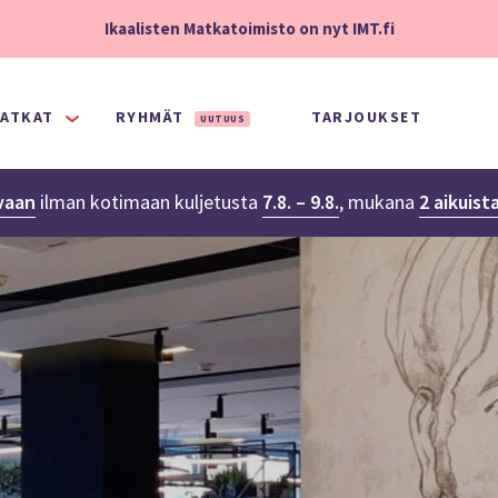
Ikaalisten Matkatoimisto on nyt IMT.fi
ATKAT
RYHMÄT
TARJOUKSET
UUTUUS
vaan
ilman kotimaan kuljetusta
7.8. – 9.8.
,
mukana
2 aikuist