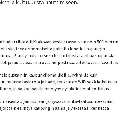
sta ja kulttuurista nauttimiseen.
budjettihotelli Krakovan keskustassa, vain noin 500 metrin
li sijaitsee erinomaisella paikalla lähellä kaupungin
innaa, Planty-puistoa sekä historiallista vanhaakaupunkia.
det ja rautatieasema ovat helposti saavutettavissa kävellen.
majoitusta niin kaupunkilomailijoille, ryhmille kuin
uun muassa ravintola ja baari, maksuton WiFi sekä kokous- ja
llinen, ja paikan päällä on myös pysäköintimahdollisuus.
omaisesta sijainnistaan ja hyvästä hinta-laatusuhteestaan.
joittain esiintyä kaupungin ääniä ja vilkasta liikennettä.