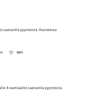
le) saatavilla pyynnöstä. Huoneessa
ti
WiFi
alle 4-vuotiaalle) saatavilla pyynnöstä.