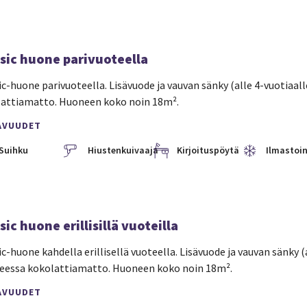
sic huone parivuoteella
ic-huone parivuoteella. Lisävuode ja vauvan sänky (alle 4-vuotiaal
attiamatto. Huoneen koko noin 18m².
AVUUDET
Suihku
Hiustenkuivaaja
Kirjoituspöytä
Ilmastoin
sic huone erillisillä vuoteilla
ic-huone kahdella erillisellä vuoteella. Lisävuode ja vauvan sänky (
essa kokolattiamatto. Huoneen koko noin 18m².
AVUUDET