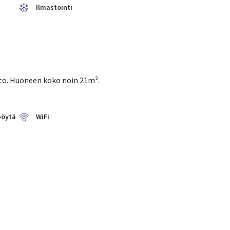
Ilmastointi
tto. Huoneen koko noin 21m².
pöytä
WiFi