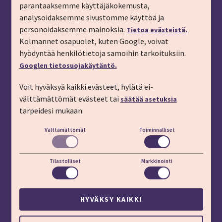
parantaaksemme käyttäjäkokemusta,
Tilaa matkalahjakortti
analysoidaksemme sivustomme käyttöä ja
Tilaa esite
personoidaksemme mainoksia.
Tietoa evästeistä.
Tilaa matkakirje sähköpostiin
Kolmannet osapuolet, kuten Google, voivat
hyödyntää henkilötietoja samoihin tarkoituksiin.
Ilmoita passitiedot
Googlen tietosuojakäytäntö.
Liity kanta-asiakkaaksi
Voit hyväksyä kaikki evästeet, hylätä ei-
Töihin IMT:lle
välttämättömät evästeet tai
säätää asetuksia
YHTEYSTIEDOT
tarpeidesi mukaan.
Välttämättömät
Toiminnalliset
Puhelin: 03 45 800 (pvm/mpm)
Lisäapua:
apu.imt.fi
Tilastolliset
Markkinointi
LÖYDÄT MEIDÄT MYÖS
HYVÄKSY KAIKKI
Evästeasetukset