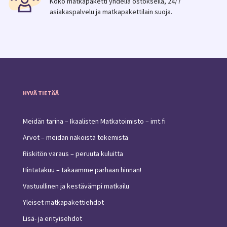
Koko matkapaketti yhdellä ostoksella, 24/7
asiakaspalvelu ja matkapakettilain suoja.
HYVÄ TIETÄÄ
Meidän tarina – Ikaalisten Matkatoimisto – imt.fi
Arvot – meidän näköistä tekemistä
Riskitön varaus – peruuta kuluitta
Hintatakuu – takaamme parhaan hinnan!
Vastuullinen ja kestävämpi matkailu
Yleiset matkapakettiehdot
Lisä- ja erityisehdot