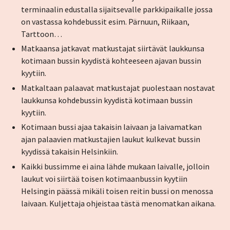
terminaalin edustalla sijaitsevalle parkkipaikalle jossa
on vastassa kohdebussit esim. Pärnuun, Riikaan,
Tarttoon…
Matkaansa jatkavat matkustajat siirtävät laukkunsa
kotimaan bussin kyydistä kohteeseen ajavan bussin
kyytiin.
Matkaltaan palaavat matkustajat puolestaan nostavat
laukkunsa kohdebussin kyydistä kotimaan bussin
kyytiin.
Kotimaan bussi ajaa takaisin laivaan ja laivamatkan
ajan palaavien matkustajien laukut kulkevat bussin
kyydissä takaisin Helsinkiin.
Kaikki bussimme ei aina lähde mukaan laivalle, jolloin
laukut voi siirtää toisen kotimaanbussin kyytiin
Helsingin päässä mikäli toisen reitin bussi on menossa
laivaan. Kuljettaja ohjeistaa tästä menomatkan aikana.