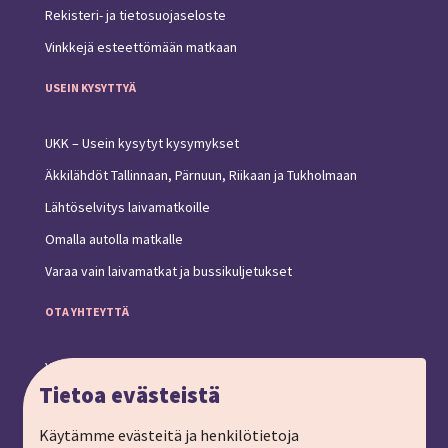
Rekisteri- ja tietosuojaseloste
Vinkkejä esteettömään matkaan
USEIN KYSYTTYÄ
UKK – Usein kysytyt kysymykset
Äkkilähdöt Tallinnaan, Pärnuun, Riikaan ja Tukholmaan
Lähtöselvitys laivamatkoille
Omalla autolla matkalle
Varaa vain laivamatkat ja bussikuljetukset
OTA YHTEYTTÄ
Yhteystiedot ja toimipiste
Tietoa evästeistä
Anna palautetta
Ryhmämatkat, pyydä tarjous
Käytämme evästeitä ja henkilötietoja