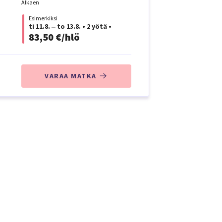
Alkaen
Esimerkiksi
ti 11.8. ‒ to 13.8.
•
2 yötä
•
83,50 €/hlö
VARAA MATKA