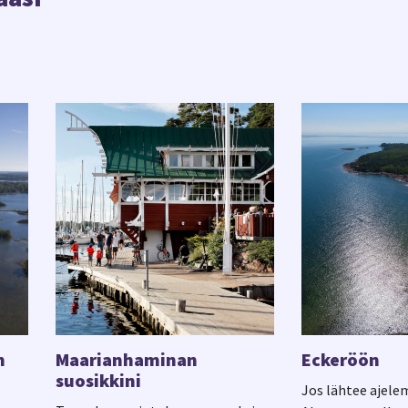
n
Maarianhaminan
Eckeröön
suosikkini
Jos lähtee ajel