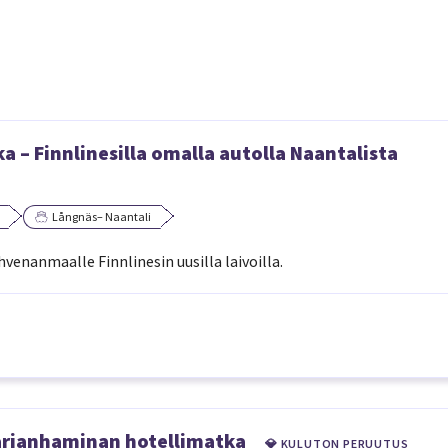
 – Finnlinesilla omalla autolla Naantalista
Långnäs– Naantali
enanmaalle Finnlinesin uusilla laivoilla.
Maarianhaminan hotellimatka
💎 KULUTON PERUUTUS