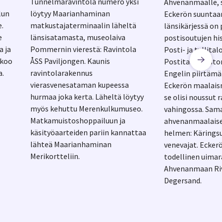
Tunnelmaravintola numero yksi
Ahvenanmaalle, s
lun
löytyy Maarianhaminan
Eckerön suuntaan
e.
matkustajaterminaalin läheltä
länsikärjessä on 
e
länsisatamasta, museolaiva
postisoutujen his
 ja
Pommernin vierestä: Ravintola
Posti- ja tullita
lkoo
ÅSS Paviljongen. Kaunis
Postitalon histor
a.
ravintolarakennus
Engelin piirtämä
vierasvenesataman kupeessa
Eckerön maalais
hurmaa joka kerta. Läheltä löytyy
se olisi noussut 
myös kehuttu Merenkulkumuseo.
vahingossa. Sama
Matkamuistoshoppailuun ja
ahvenanmaalais
käsityöaarteiden pariin kannattaa
helmen: Kärings
lähteä Maarianhaminan
venevajat. Ecker
Merikortteliin.
todellinen uimar
Ahvenanmaan Riv
Degersand.