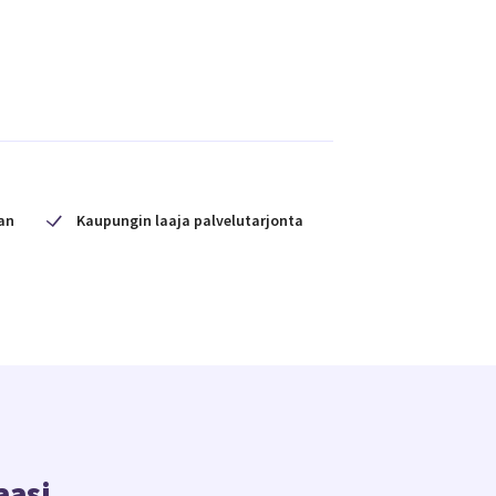
an
Kaupungin laaja palvelutarjonta
aasi