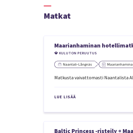
Matkat
Maarianhaminan hotellimatka
💎 KULUTON PERUUTUS
Naantali–Långnäs
Maarianhamina
Matkusta vaivattomasti Naantalista Ahv
LUE LISÄÄ
Baltic Princess -risteily + 