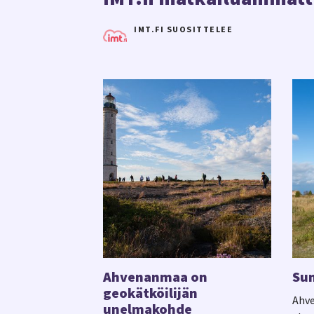
IMT.FI SUOSITTELEE
Ahvenanmaa on
Sun
geokätköilijän
Ahve
unelmakohde