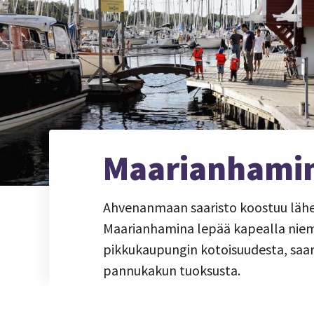
Maarianhami
Ahvenanmaan saaristo koostuu lähes
Maarianhamina lepää kapealla niem
pikkukaupungin kotoisuudesta, saar
pannukakun tuoksusta.