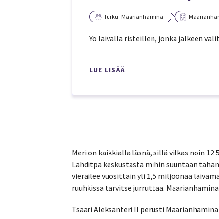
Turku–Maarianhamina
Maarianha
Yö laivalla risteillen, jonka jälkeen v
LUE LISÄÄ
Meri on kaikkialla läsnä, sillä vilkas noin 
Lähditpä keskustasta mihin suuntaan tahan
vierailee vuosittain yli 1,5 miljoonaa laivama
ruuhkissa tarvitse jurruttaa. Maarianhamina
Tsaari Aleksanteri II perusti Maarianhami