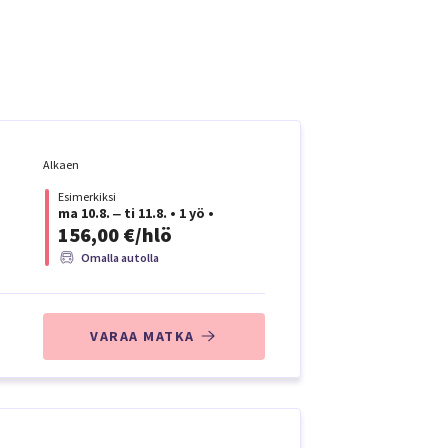
Alkaen
Esimerkiksi
ma 10.8. ‒ ti 11.8.
•
1 yö
•
156,00 €/hlö
Omalla autolla
VARAA MATKA