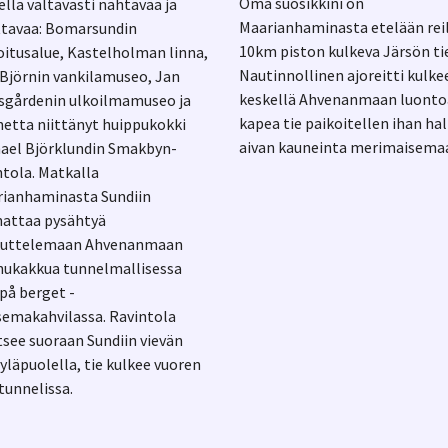
Oma suosikkini on
ella valtavasti nähtävää ja
Maarianhaminasta etelään rei
tavaa: Bomarsundin
10km piston kulkeva Järsön ti
oitusalue, Kastelholman linna,
Nautinnollinen ajoreitti kulke
 Björnin vankilamuseo, Jan
keskellä Ahvenanmaan luontoa
sgårdenin ulkoilmamuseo ja
kapea tie paikoitellen ihan ha
etta niittänyt huippukokki
aivan kauneinta merimaisema
ael Björklundin Smakbyn-
ntola. Matkalla
ianhaminasta Sundiin
attaa pysähtyä
kuttelemaan Ahvenanmaan
ukakkua tunnelmallisessa
 på berget -
emakahvilassa. Ravintola
itsee suoraan Sundiin vievän
 yläpuolella, tie kulkee vuoren
 tunnelissa.