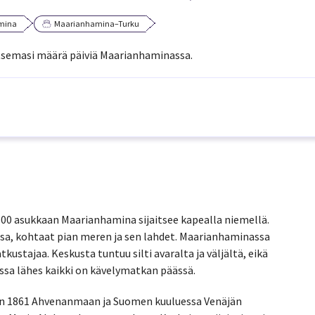
mina
Maarianhamina–Turku
alitsemasi määrä päiviä Maarianhaminassa.
12 500 asukkaan Maarianhamina sijaitsee kapealla niemellä.
sa, kohtaat pian meren ja sen lahdet. Maarianhaminassa
tkustajaa. Keskusta tuntuu silti avaralta ja väljältä, eikä
ssa lähes kaikki on kävelymatkan päässä.
nan 1861 Ahvenanmaan ja Suomen kuuluessa Venäjän