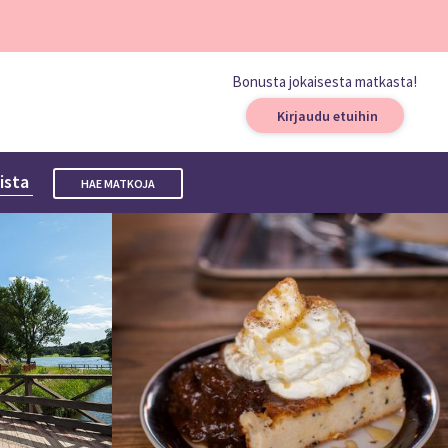
Bonusta jokaisesta matkasta!
Kirjaudu etuihin
uista
HAE MATKOJA