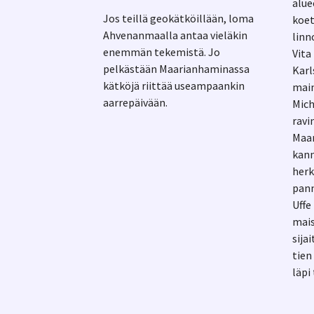
alue
Jos teillä geokätköillään, loma
koet
Ahvenanmaalla antaa vieläkin
linn
enemmän tekemistä. Jo
Vita
pelkästään Maarianhaminassa
Karl
kätköjä riittää useampaankin
main
aarrepäivään.
Mich
ravi
Maar
kann
her
pann
Uffe
mais
sija
tien
läpi