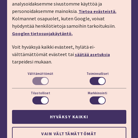
analysoidaksemme sivustomme käyttöä ja
Tilaa esite
personoidaksemme mainoksia.
Tietoa evästeistä.
Tilaa matkakirje sähköpostiin
Kolmannet osapuolet, kuten Google, voivat
hyödyntää henkilötietoja samoihin tarkoituksiin.
Ilmoita passitiedot
Googlen tietosuojakäytäntö.
Liity kanta-asiakkaaksi
Voit hyväksyä kaikki evästeet, hylätä ei-
Töihin IMT:lle
välttämättömät evästeet tai
säätää asetuksia
YHTEYSTIEDOT
tarpeidesi mukaan.
Välttämättömät
Toiminnalliset
Puhelin: 03 45 800 (pvm/mpm)
Lisäapua:
apu.imt.fi
Tilastolliset
Markkinointi
LÖYDÄT MEIDÄT MYÖS
HYVÄKSY KAIKKI
Evästeasetukset
VAIN VÄLTTÄMÄTTÖMÄT