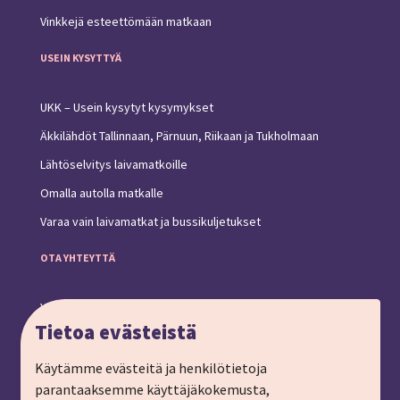
Vinkkejä esteettömään matkaan
USEIN KYSYTTYÄ
UKK – Usein kysytyt kysymykset
Äkkilähdöt Tallinnaan, Pärnuun, Riikaan ja Tukholmaan
Lähtöselvitys laivamatkoille
Omalla autolla matkalle
Varaa vain laivamatkat ja bussikuljetukset
OTA YHTEYTTÄ
Yhteystiedot ja toimipiste
Tietoa evästeistä
Anna palautetta
Ryhmämatkat, pyydä tarjous
Käytämme evästeitä ja henkilötietoja
parantaaksemme käyttäjäkokemusta,
Tilaa matkalahjakortti