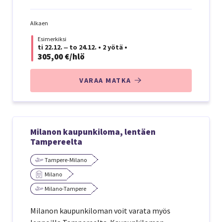
Alkaen
Esimerkiksi
ti 22.12. ‒ to 24.12.
•
2 yötä
•
305,00 €/hlö
VARAA MATKA
Milanon kaupunkiloma, lentäen
Tampereelta
Tampere-Milano
Milano
Milano-Tampere
Milanon kaupunkiloman voit varata myös