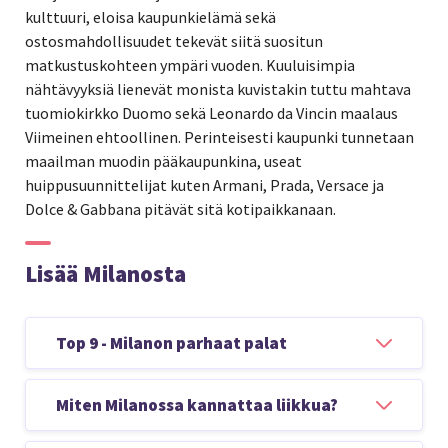
kulttuuri, eloisa kaupunkielämä sekä
ostosmahdollisuudet tekevät siitä suositun
matkustuskohteen ympäri vuoden. Kuuluisimpia
nähtävyyksiä lienevät monista kuvistakin tuttu mahtava
tuomiokirkko Duomo sekä Leonardo da Vincin maalaus
Viimeinen ehtoollinen. Perinteisesti kaupunki tunnetaan
maailman muodin pääkaupunkina,
useat
huippusuunnittelijat kuten Armani, Prada, Versace ja
Dolce & Gabbana pitävät sitä kotipaikkanaan.
Lisää Milanosta
Top 9 - Milanon parhaat palat
Näe omin silmin
goottilaiskatedraali Duomo
Miten Milanossa kannattaa liikkua?
Herkuttele perinteisillä milanolaisilla ruuilla
risotto a la Milanesella ja panettone-