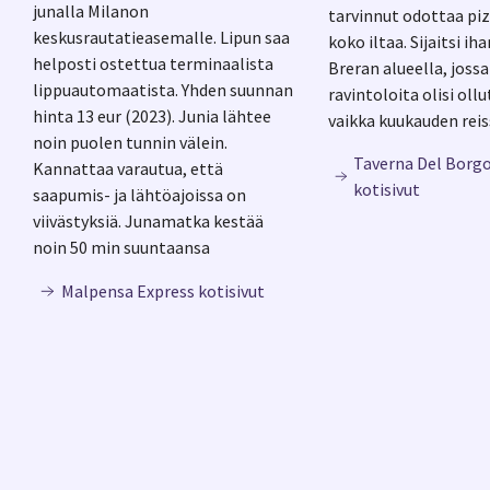
junalla Milanon
tarvinnut odottaa pi
on yksi Italian parhaiten säilyneistä
keskusrautatieasemalle. Lipun saa
koko iltaa. Sijaitsi ih
historiallisista kaupungeista ja sinne matkaa
helposti ostettua terminaalista
Breran alueella, jossa
Milanosta junalla noin 1,5 tunnissa.
lippuautomaatista. Yhden suunnan
ravintoloita olisi ollu
hinta 13 eur (2023). Junia lähtee
vaikka kuukauden reis
noin puolen tunnin välein.
Taverna Del Borgo
Kannattaa varautua, että
kotisivut
saapumis- ja lähtöajoissa on
viivästyksiä. Junamatka kestää
noin 50 min suuntaansa
Malpensa Express kotisivut