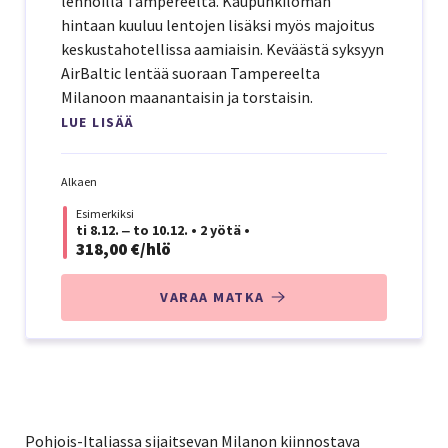
lennoilla Tampereelta. Kaupunkiloman
hintaan kuuluu lentojen lisäksi myös majoitus
keskustahotellissa aamiaisin. Keväästä syksyyn
AirBaltic lentää suoraan Tampereelta
Milanoon maanantaisin ja torstaisin.
LUE LISÄÄ
Alkaen
Esimerkiksi
ti 8.12. ‒ to 10.12.
•
2 yötä
•
318,00 €/hlö
VARAA MATKA
Pohjois-Italiassa sijaitsevan Milanon kiinnostava