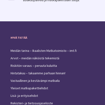
HYVÄ TIETÄÄ
Meidän tarina – Ikaalisten Matkatoimisto – imt.fi
Arvot – meidän näköistä tekemistä
Riskitön varaus – peruuta kuluitta
Hintatakuu – takaamme parhaan hinnan!
Vastuullinen ja kestävämpi matkailu
Yleiset matkapakettiehdot
Lisä- ja erityisehdot
Rekisteri- ja tietosuojaseloste