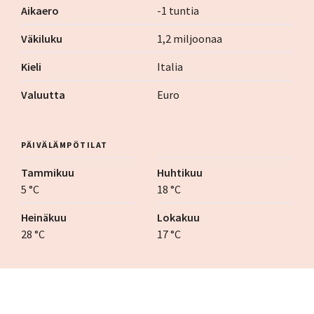
Aikaero
-1 tuntia
Väkiluku
1,2 miljoonaa
Kieli
Italia
Valuutta
Euro
PÄIVÄLÄMPÖTILAT
Tammikuu
Huhtikuu
5 °C
18 °C
Heinäkuu
Lokakuu
28 °C
17 °C