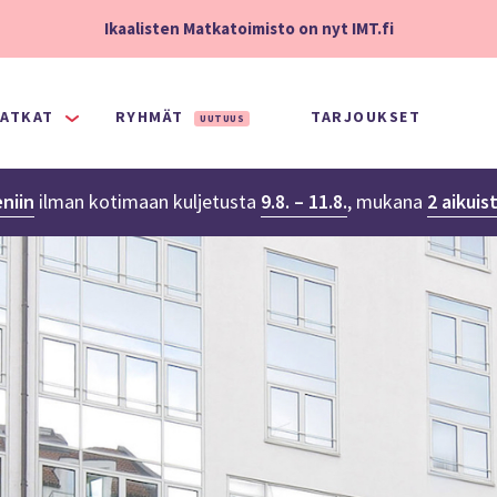
Ikaalisten Matkatoimisto on nyt IMT.fi
ATKAT
RYHMÄT
TARJOUKSET
UUTUUS
niin
ilman kotimaan kuljetusta
9.8. – 11.8.
,
mukana
2 aikuis