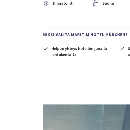
Ilmastointi
Sauna
MIKSI VALITA MARITIM HOTEL MÜNCHEN?
Helppo yhteys hotelliin junalla
U
lentokentältä
a