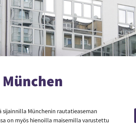
l München
lä sijainnilla Münchenin rautatieaseman
ssa on myös hienoilla maisemilla varustettu