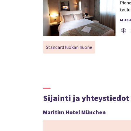
Piene
taulu
MUK
Standard luokan huone
Sijainti ja yhteystiedot
Maritim Hotel München