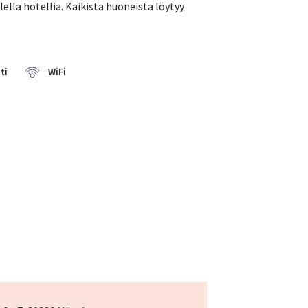
lla hotellia. Kaikista huoneista löytyy
ti
WiFi