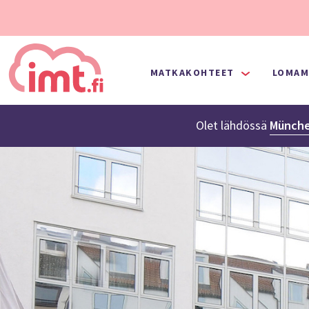
MATKAKOHTEET
LOMAM
Olet lähdössä
Münche