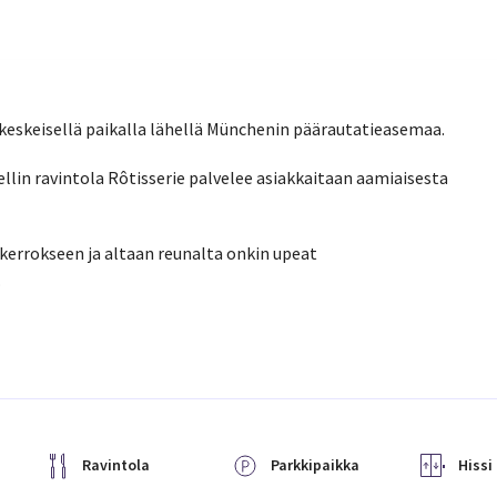
, keskeisellä paikalla lähellä Münchenin päärautatieasemaa.
ellin ravintola Rôtisserie palvelee asiakkaitaan aamiaisesta
 kerrokseen ja altaan reunalta onkin upeat
.
Ravintola
Parkkipaikka
Hissi