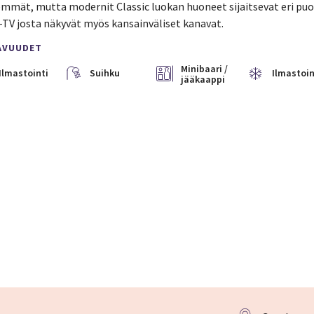
mmät, mutta modernit Classic luokan huoneet sijaitsevat eri puole
-TV josta näkyvät myös kansainväliset kanavat.
AVUUDET
Minibaari /
Ilmastointi
Suihku
Ilmastoin
jääkaappi