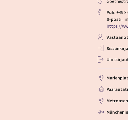
Goethestr
Puh:
+49 8
S-posti:
in
Vastaano
Sisään­kir
Ulos­kirja
Marienpla
Päärautat
Metroase
Münchenin