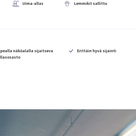
Uima-allas
Lemmikit sallittu
pealla näköalalla sijaitseva
Erittäin hyvä sijainti
llasosasto