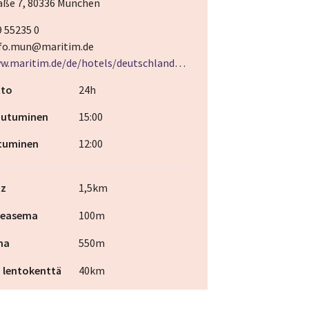
aße 7, 80336 München
9 55235 0
fo.mun@maritim.de
https://www.maritim.de/de/hotels/deutschland/hotel-muenchen/unser-hotel
tto
24h
jautuminen
15:00
utuminen
12:00
tz
1,5km
ieasema
100m
ma
550m
 lentokenttä
40km