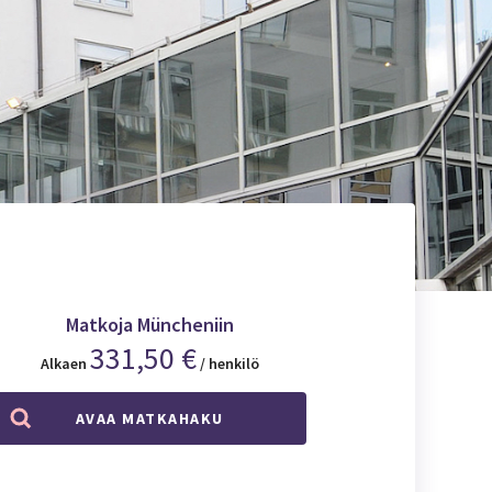
Matkoja Müncheniin
331,50 €
Alkaen
/ henkilö
AVAA MATKAHAKU