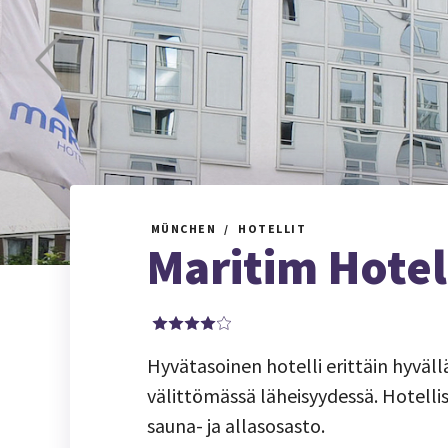
MÜNCHEN
HOTELLIT
Maritim Hote
Hyvätasoinen hotelli erittäin hyväl
välittömässä läheisyydessä. Hotelli
sauna- ja allasosasto.