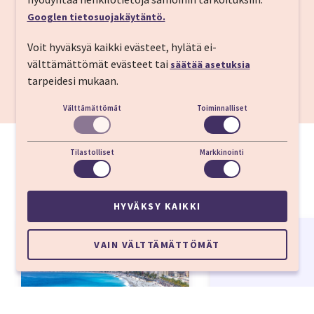
Ulos­kirjautuminen
12:00
Googlen tietosuojakäytäntö.
Voit hyväksyä kaikki evästeet, hylätä ei-
Rantapromenadi
170 m
välttämättömät evästeet tai
säätää asetuksia
Nice-Ville Gare
1,5 km
tarpeidesi mukaan.
Vanhakaupunki
2 km
Välttämättömät
Toiminnalliset
Tilastolliset
Markkinointi
HYVÄKSY KAIKKI
Alk. 356 €
VAIN VÄLTTÄMÄTTÖMÄT