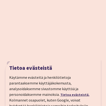
11 Rue Saint Philippe 06000 Nice
Tietoa evästeistä
Puh:
+334 93 44 54 04
Käytämme evästeitä ja henkilötietoja
S-posti:
contact@hotel-villa-nice.com
parantaaksemme käyttäjäkokemusta,
Vastaanotto
24 h
analysoidaksemme sivustomme käyttöä ja
personoidaksemme mainoksia.
Tietoa evästeistä.
Sisään­kirjautuminen
15:00
Kolmannet osapuolet, kuten Google, voivat
hyödyntää henkilötietoja samoihin tarkoituksiin.