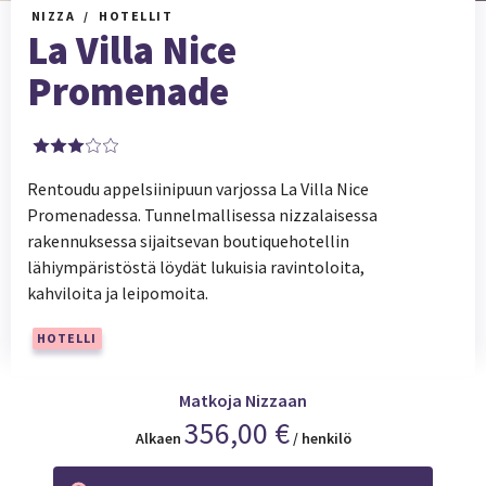
NIZZA
HOTELLIT
La Villa Nice
Promenade
Rentoudu appelsiinipuun varjossa La Villa Nice
Promenadessa. Tunnelmallisessa nizzalaisessa
rakennuksessa sijaitsevan boutiquehotellin
lähiympäristöstä löydät lukuisia ravintoloita,
kahviloita ja leipomoita.
HOTELLI
Matkoja Nizzaan
356,00 €
Alkaen
/ henkilö