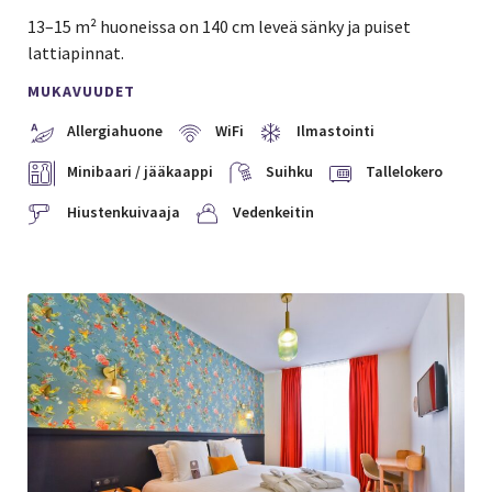
13–15 m² huoneissa on 140 cm leveä sänky ja puiset
lattiapinnat.
MUKAVUUDET
Allergiahuone
WiFi
Ilmastointi
Minibaari / jääkaappi
Suihku
Tallelokero
Hiustenkuivaaja
Vedenkeitin