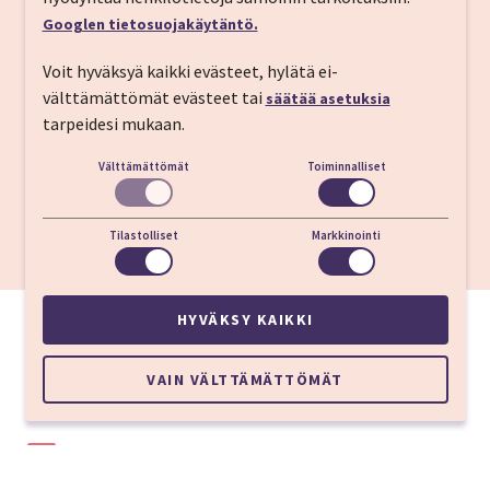
Vastaanotto
24 h
Googlen tietosuojakäytäntö.
Sisään­kirjautuminen
15:00
Voit hyväksyä kaikki evästeet, hylätä ei-
välttämättömät evästeet tai
säätää asetuksia
Ulos­kirjautuminen
12:00
tarpeidesi mukaan.
Välttämättömät
Toiminnalliset
Pärnun rannalla
Keskustaan
1,5 kilometriä
Tilastolliset
Markkinointi
Pärnu rantapuistoon
600 metriä
HYVÄKSY KAIKKI
VAIN VÄLTTÄMÄTTÖMÄT
Asiakaskokemukset