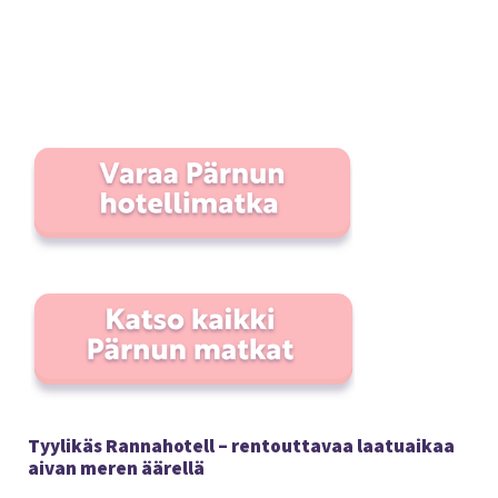
Tyylikäs Rannahotell – rentouttavaa laatuaikaa
aivan meren äärellä