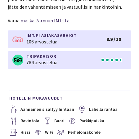
jätteiden vähentämiseen ja vastuullisiin hankintoihin.
Varaa
matka Pärnuun IMT:ltä
.
IMT.FI ASIAKASARVIOT
8.9 / 10
106 arvostelua
TRIPADVISOR
784 arvostelua
HOTELLIN MUKAVUUDET
Aamiainen sisältyy hintaan
Lähellä rantaa
Ravintola
Baari
Parkkipaikka
Hissi
WiFi
Perhelomakohde