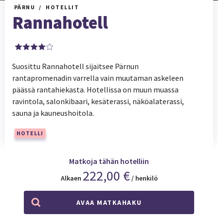
PÄRNU
HOTELLIT
Rannahotell
Suosittu Rannahotell sijaitsee Pärnun
rantapromenadin varrella vain muutaman askeleen
päässä rantahiekasta. Hotellissa on muun muassa
ravintola, salonkibaari, kesäterassi, näköalaterassi,
sauna ja kauneushoitola.
HOTELLI
Matkoja tähän hotelliin
222,00 €
Alkaen
/ henkilö
AVAA MATKAHAKU