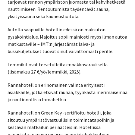
tarjoavat rennon ympäristön juomasta tai kahvihetkestä
nauttimiseen. Rentoutumista täydentävät sauna,
yksityissauna sekä kauneushoitola.
Autolla saapuville hotellin edessä on maksuton
pysäköintialue. Majoitus sopii mainiosti myös ilman autoa
matkustaville – IMT:n järjestämät laiva- ja
bussikuljetukset tuovat sinut vaivattomasti perille.
Lemmikit ovat tervetulleita ennakkovarauksella
(lisämaksu 27 €/yö/lemmikki, 2025).
Rannahotell on erinomainen valinta erityisesti
asiakkaille, jotka etsivät rauhaa, tyylikästä merimaisemaa
ja nautinnollisia lomahetkiä.
Rannahotell on Green Key -sertifioitu hotelli, joka
sitoutuu ympäristövastuullisiin toimintatapoihin ja
kestävän matkailun periaatteisiin. Hotellissa
panostetaan muun muassa energiatehokkuuteen,