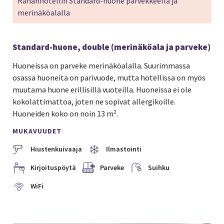
Rananhotellin Standard-huone parvekkeella ja
merinäköalalla
Standard-huone, double (merinäköala ja parveke)
Huoneissa on parveke merinäköalalla. Suurimmassa
osassa huoneita on parivuode, mutta hotellissa on myös
muutama huone erillisillä vuoteilla. Huoneissa ei ole
kokolattimattoa, joten ne sopivat allergikoille.
Huoneiden koko on noin 13 m².
MUKAVUUDET
Hiustenkuivaaja
Ilmastointi
Kirjoituspöytä
Parveke
Suihku
WiFi