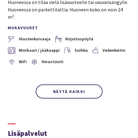
Huoneessa on tilaa vielä lisävuoteelle tai vauvansängylle.
Huoneessa on parkettilattia. Huoneen koko on noin 24
m².
MUKAVUUDET
Hiustenkuivaaja
Kirjoituspöytä
Minibaari / jääkaappi
Suihku
Vedenkeitin
WiFi
Ilmastointi
NÄYTÄ KAIKKI
Lisäpalvelut