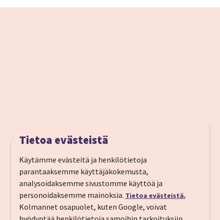
Tietoa evästeistä
Käytämme evästeitä ja henkilötietoja
Ranna pst 5, 80010 Pärnu
parantaaksemme käyttäjäkokemusta,
analysoidaksemme sivustomme käyttöä ja
Puh:
+372 44 44 444
personoidaksemme mainoksia.
Tietoa evästeistä.
S-posti:
info@rannahotell.ee
Kolmannet osapuolet, kuten Google, voivat
https://www.rannahotell.ee/fi/
hyödyntää henkilötietoja samoihin tarkoituksiin.