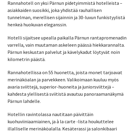
Rannahotell on yksi Pärnun pidetyimmistä hotelleista –
asiakkaiden suosikki, joka yhdistää rauhallisen
tunnelman, merellisen sijainnin ja 30-luvun funkistyylistä
henkeä huokuvan eleganssin.
Hotelli sijaitsee upealla paikalla Pärnun rantapromenadin
varrella, vain muutaman askeleen päässä hiekkarannalta.
Pärnun keskustan palvelut ja kävelykadut löytyvät noin
kilometrin päästä.
Rannahotellissa on 55 huonetta, joista monet tarjoavat
merinäköalan ja parvekkeen. Valikoimaan kuuluu myös
avaria sviittejä, superior-huoneita ja juniorsviittejä –
kahdesta ylellisestä sviitistä avautuu panoraamanäkymä
Pärnun lahdelle.
Hotellin ravintolassa nautitaan päivittäin
kuohuviiniaamiainen, ja à la carte -lista houkuttelee
illalliselle merinäköalalla. Kesäterassi ja salonkibaari