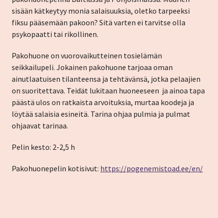
sisään kätkeytyy monia salaisuuksia, oletko tarpeeksi
fiksu pääsemään pakoon? Sitä varten ei tarvitse olla
psykopaatti tai rikollinen.
Pakohuone on vuorovaikutteinen tosielämän
seikkailupeli. Jokainen pakohuone tarjoaa oman
ainutlaatuisen tilanteensa ja tehtävänsä, jotka pelaajien
on suoritettava. Teidät lukitaan huoneeseen ja ainoa tapa
päästä ulos on ratkaista arvoituksia, murtaa koodeja ja
löytää salaisia esineitä. Tarina ohjaa pulmia ja pulmat
ohjaavat tarinaa.
Pelin kesto: 2-2,5 h
Pakohuonepelin kotisivut:
https://pogenemistoad.ee/en/