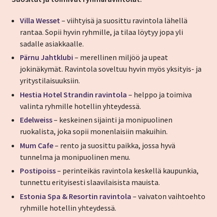
Villa Wesset
– viihtyisä ja suosittu ravintola lähellä
rantaa. Sopii hyvin ryhmille, ja tilaa löytyy jopa yli
sadalle asiakkaalle.
Pärnu Jahtklubi
– merellinen miljöö ja upeat
jokinäkymät. Ravintola soveltuu hyvin myös yksityis- ja
yritystilaisuuksiin.
Hestia Hotel Strandin ravintola
– helppo ja toimiva
valinta ryhmille hotellin yhteydessä.
Edelweiss
– keskeinen sijainti ja monipuolinen
ruokalista, joka sopii monenlaisiin makuihin.
Mum Cafe
– rento ja suosittu paikka, jossa hyvä
tunnelma ja monipuolinen menu.
Postipoiss
– perinteikäs ravintola keskellä kaupunkia,
tunnettu erityisesti slaavilaisista mauista.
Estonia Spa & Resortin ravintola
– vaivaton vaihtoehto
ryhmille hotellin yhteydessä.