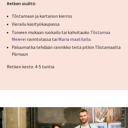
Retken sisältö:
Tõstamaan ja kartanon kierros
Vierailu käsityökaupassa
Toiveen mukaan ruokailu tai kahvitauko
Tõstamaa
Meierei
ravintolassa tai
Maria maatilalla
.
Paluumatka tehdään rannikko teitä pitkin Tõstamaalta
Pärnuun
Retken kesto: 4-5 tuntia