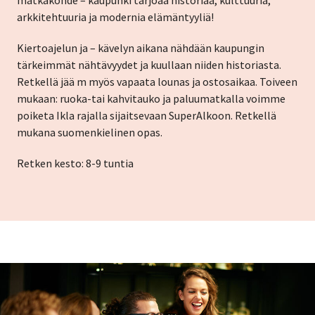
matkakohde – kaupunki tarjoaa historiaa, kulttuuria,
arkkitehtuuria ja modernia elämäntyyliä!
Kiertoajelun ja – kävelyn aikana nähdään kaupungin
tärkeimmät nähtävyydet ja kuullaan niiden historiasta.
Retkellä jää m myös vapaata lounas ja ostosaikaa.
Toiveen
mukaan: ruoka-tai kahvitauko ja paluumatkalla voimme
poiketa Ikla rajalla sijaitsevaan SuperAlkoon. Retkellä
mukana suomenkielinen opas.
Retken kesto: 8-9 tuntia