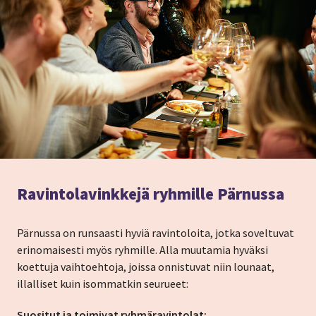
Ravintolavinkkejä ryhmille Pärnussa
Pärnussa on runsaasti hyviä ravintoloita, jotka soveltuvat
erinomaisesti myös ryhmille. Alla muutamia hyväksi
koettuja vaihtoehtoja, joissa onnistuvat niin lounaat,
illalliset kuin isommatkin seurueet:
Suositut ja toimivat ryhmäravintolat: