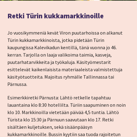
Retki Türin kukkamarkkinoille
Jo vuosikymmeniä kevät Viron puutarhoissa on alkanut
Türin kukkamarkkinoista, jotka pidetään Türin
kaupungissa Kalevikadun kentillä, tänä vuonna jo 46.
kerran. Tarjolla on laaja valikoima taimia, kasveja,
puutarhatarvikkeita ja työkaluja. Käsityömestarit
esittelevät kaikenlaisista materiaaleista valmistettuja
käsityötuotteita. Majoitus ryhmälle Tallinnassa tai
Pärnussa.
Esimerkkiretki Pärnusta: Lähtö retkelle tapahtuu
lauantaina klo 8:30 hotellilta. Türiin saapuminen on noin
klo 10. Markkinoilla vietetään päivää 4,5 tuntia. Lähtö
Türista klo 15:30 ja Pärnuun saavutaan klo 17. Retki
sisältäen kuljetuksen, sekä sisäänpääsyn
kukkamarkkinoille. Bussin kyytiin saa tuoda rajoitetun