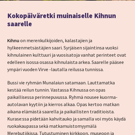
Kokopäiväretki muinaiselle Kihnun
saarelle
Kihnu
on merenkulkijoiden, kalastajien ja
hylkeenmetsästäjien saari. Syrjäisen sijaintinsa vuoksi
kihnulainen kulttuuri ja vuosisatoja vanhat perinteet ovat
edelleen isossa osassa kihnulaista arkea. Saarelle pääsee
ympäri vuoden Virve -lautalla reilussa tunnissa.
Bussi vie ryhmän Munalaiun satamaan. Lauttamatka
kestää reilun tunnin. Vastassa Kihnussa on opas
paikallisessa perinnepuvussa. Ryhmä nousee kuorma-
autolavan kyytiin ja kierros alkaa. Opas kertoo matkan
aikana elämästä saarella ja paikallisten traditioista.
Kurase:ssa pidetään kahvitauko ja samalla voi myös käydä
ruokakaupassa sekä matkamuistomyymälä
Merebutiikissa. Tutustuminen kirkkoon, museoon ja