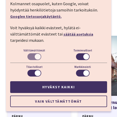
Kolmannet osapuolet, kuten Google, voivat
hyödyntää henkilötietoja samoihin tarkoituksiin.
Googlen tietosuojakäytäntö.
Koe Pärnu
Voit hyväksyä kaikki evästeet, hylätä ei-
välttämättömät evästeet tai
säätää asetuksia
tarpeidesi mukaan.
Välttämättömät
Toiminnalliset
Tilastolliset
Markkinointi
HYVÄKSY KAIKKI
VAIN VÄLTTÄMÄTTÖMÄT
Top 20 Pärnun parhaat
Tekemistä Pärnu
ravintolat
parhaat vinkit 
PÄRNU
PÄRNU