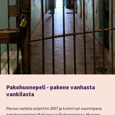
Pakohuonepeli - pakene vanhasta
vankilasta
Pärnun vankila suljettiin 2007 ja toimii nyt suurimpana
pakohuonepelinä Baltiassa ja Pohjoismaissa. Muurien