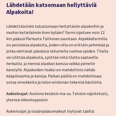
Lähdetään katsomaan hellyttäviä
Alpakoita!
Lähdettäisiinkö tutustumaan hellyttäviin alpakoihin ja
muihin kotieläimiin Aren kylään? Farmi sijaitsee noin 12
km päässä Pärnusta Tallinnan suuntaan. Alpakkafarmilla
on perulaisia alpakoita, joiden villa on erittäin pehmeää ja
jotka viettävät päivänsä laitumella ruohoa syöden. Tilalla
voi silittää alpakoita, syöttää niitä tilalta saatavilla
herkuilla ja mennä alpakan kanssa vaikka pienelle
kävelylle. Alpakoiden lisäksi on mahdollista nähdä
kääpiövuohia ja kanoja. Paikan päällä on mahdollisuus
ostaa virvokkeita ja talon emännän tekemiä käsitöitä.
Aukioloajat:
Avoinna kesäisin ma-su. Talvisin rajoitetusti,
yleensä viikonloppuisin.
Aukioloajat ja sisäänpääsumaksut löytyvät täältä: