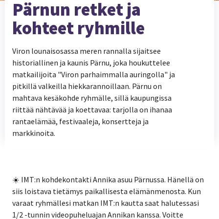
Pärnun retket ja
kohteet ryhmille
Viron lounaisosassa meren rannalla sijaitsee
historiallinen ja kaunis Pärnu, joka houkuttelee
matkailijoita "Viron parhaimmalla auringolla" ja
pitkillä valkeilla hiekkarannoillaan. Pärnu on
mahtava kesäkohde ryhmälle, sillä kaupungissa
riittää nähtävää ja koettavaa: tarjolla on ihanaa
rantaelämää, festivaaleja, konsertteja ja
markkinoita.
☀️ IMT:n kohdekontakti Annika asuu Pärnussa. Hänellä on
siis loistava tietämys paikallisesta elämänmenosta. Kun
varaat ryhmällesi matkan IMT:n kautta saat halutessasi
1/2 -tunnin videopuheluajan Annikan kanssa. Voitte