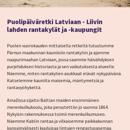
Puolipäiväretki Latviaan - Liivin
lahden rantakylät ja -kaupungit
Puolen vuorokauden mittaisella retkellä tutustumme
Pärnun maakunnan kauniisiin rantakyliin ja ajamme
naapurimaahan Latviaan, jossa saamme häivähdyksen
purjehduksen historiasta ja sen vaikutuksesta alueelle.
Näemme, miten rantakylien asukkaat elävät nykypäivänä.
Katselemme kauniita maisemia, mäntymetsiä ja
rantavyöhykettä.
Ainažissa sijaitsi Baltian maiden ensimmäinen
merenkulkukoulu, joka perustettiin jo vuonna 1864.
Nykyisin rakennuksessa toimii merenkulkumuseo.
Näemme Kablin rantaa ja vilkaisemme paikkakunnan
kansainvälisesti kuuluisaa lintujen rengastusasemaa.