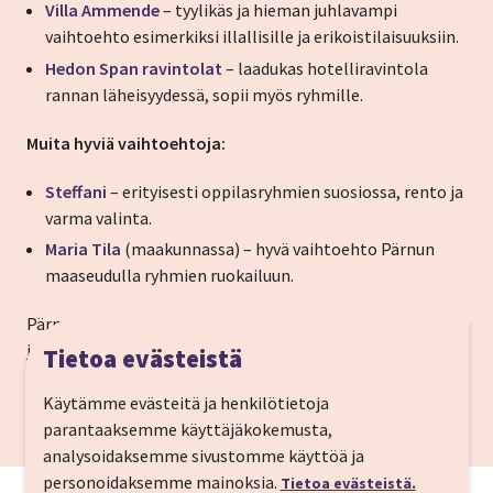
Villa Ammende
– tyylikäs ja hieman juhlavampi
vaihtoehto esimerkiksi illallisille ja erikoistilaisuuksiin.
Hedon Span ravintolat
– laadukas hotelliravintola
rannan läheisyydessä, sopii myös ryhmille.
Muita hyviä vaihtoehtoja:
Steffani
– erityisesti oppilasryhmien suosiossa, rento ja
varma valinta.
Maria Tila
(maakunnassa) – hyvä vaihtoehto Pärnun
maaseudulla ryhmien ruokailuun.
Pärnun ravintolatarjonta on monipuolinen ja tasokas,
joten ryhmälle löytyy helposti sopiva vaihtoehto –
Tietoa evästeistä
rennosta ruokailusta juhlavampiin illallisiin.
Käytämme evästeitä ja henkilötietoja
parantaaksemme käyttäjäkokemusta,
analysoidaksemme sivustomme käyttöä ja
personoidaksemme mainoksia.
Tietoa evästeistä.