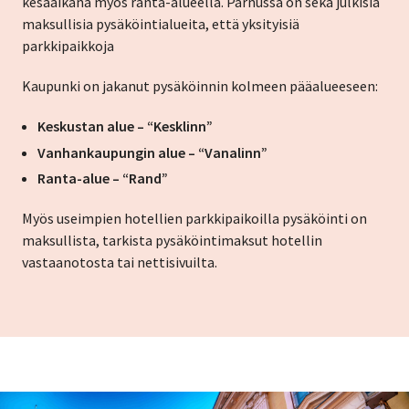
kesäaikana myös ranta-alueella. Pärnussa on sekä julkisia
maksullisia pysäköintialueita, että yksityisiä
parkkipaikkoja
Kaupunki on jakanut pysäköinnin kolmeen pääalueeseen:
Keskustan alue – “Kesklinn”
Vanhankaupungin alue – “Vanalinn”
Ranta-alue – “Rand”
Myös useimpien hotellien parkkipaikoilla pysäköinti on
maksullista, tarkista pysäköintimaksut hotellin
vastaanotosta tai nettisivuilta.