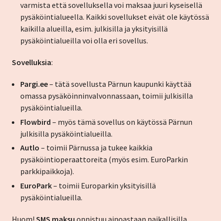
varmista että sovelluksella voi maksaa juuri kyseisellä
pysäköintialueella. Kaikki sovellukset eivät ole käytössä
kaikilla alueilla, esim. julkisilla ja yksityisillä
pysäköintialueilla voi olla eri sovellus.
Sovelluksia
:
Pargi.ee
– tätä sovellusta Pärnun kaupunki käyttää
omassa pysäköinninvalvonnassaan, toimii julkisilla
pysäköintialueilla.
Flowbird
– myös tämä sovellus on käytössä Pärnun
julkisilla pysäköintialueilla.
Autlo
– toimii Pärnussa ja tukee kaikkia
pysäköintioperaattoreita (myös esim. EuroParkin
parkkipaikkoja).
EuroPark
– toimii Europarkin yksityisillä
pysäköintialueilla.
Huom!
SMS maksu
onnistuu ainoastaan paikallisilla