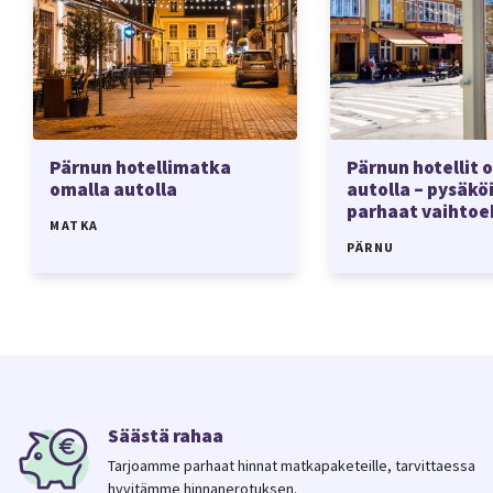
Pärnun hotellimatka
Pärnun hotellit 
omalla autolla
autolla – pysäköi
parhaat vaihtoe
MATKA
PÄRNU
Säästä rahaa
Tarjoamme parhaat hinnat matkapaketeille, tarvittaessa
hyvitämme hinnanerotuksen.