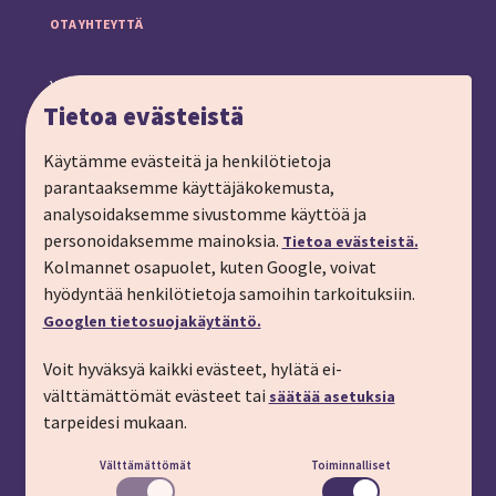
OTA YHTEYTTÄ
Yhteystiedot ja toimipiste
Tietoa evästeistä
Anna palautetta
Ryhmämatkat, pyydä tarjous
Käytämme evästeitä ja henkilötietoja
parantaaksemme käyttäjäkokemusta,
Tilaa matkalahjakortti
analysoidaksemme sivustomme käyttöä ja
Tilaa esite
personoidaksemme mainoksia.
Tietoa evästeistä.
Tilaa matkakirje sähköpostiin
Kolmannet osapuolet, kuten Google, voivat
hyödyntää henkilötietoja samoihin tarkoituksiin.
Ilmoita passitiedot
Googlen tietosuojakäytäntö.
Liity kanta-asiakkaaksi
Voit hyväksyä kaikki evästeet, hylätä ei-
Töihin IMT:lle
välttämättömät evästeet tai
säätää asetuksia
YHTEYSTIEDOT
tarpeidesi mukaan.
Välttämättömät
Toiminnalliset
Puhelin: 03 45 800 (pvm/mpm)