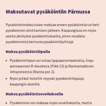
Maksutavat pysäköintiin Pärnussa
Pysäköintimaksu tulee maksaa ennen pysäköintiä tai heti
pysäköinnin aloittamisen jälkeen.
Kaupungissa on myös
useita yksityisiä pysäköintialueita, joten noudata
pysäköinnistä kertovia pysäköintikylttejä.
Maksu pysäköintilipulla
Pysäköintilipun voi ostaa lippuautomaateista, linja-
autoaseman R-kioskista (Pikk 13) ja Rantastadionin
infopisteestä (Ranna pst 2).
Myös jotkut hotellit myyvät pysäköintilippuja
kaupungin alueille.
Maksu pysäköintisovelluksella
Pysäköinnin voi maksaa myös sovelluksella, mutta