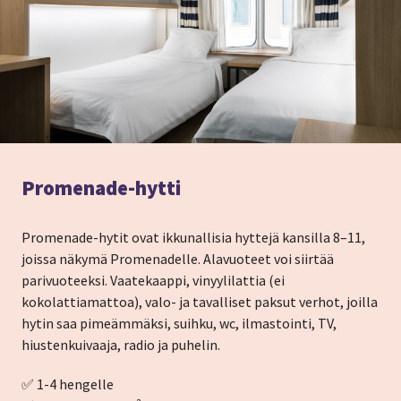
Promenade-hytti
Promenade-hytit ovat ikkunallisia hyttejä kansilla 8–11,
joissa näkymä Promenadelle. Alavuoteet voi siirtää
parivuoteeksi. Vaatekaappi, vinyylilattia (ei
kokolattiamattoa), valo- ja tavalliset paksut verhot, joilla
hytin saa pimeämmäksi, suihku, wc, ilmastointi, TV,
hiustenkuivaaja, radio ja puhelin.
✅ 1-4 hengelle