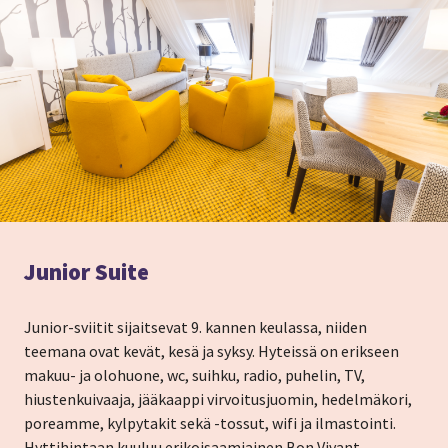
Junior Suite
Junior-sviitit sijaitsevat 9. kannen keulassa, niiden
teemana ovat kevät, kesä ja syksy. Hyteissä on erikseen
makuu- ja olohuone, wc, suihku, radio, puhelin, TV,
hiustenkuivaaja, jääkaappi virvoitusjuomin, hedelmäkori,
poreamme, kylpytakit sekä -tossut, wifi ja ilmastointi.
Hyttihintaan kuuluu erikoisaamiainen Bon Vivant