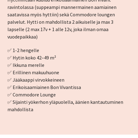
ravintolassa (suppeampi mannermainen aamiainen
saatavissa myös hyttiin) sekä Commodore loungen
palvelut. Hytti on mahdollista 2 aikuiselle ja max 3
lapselle (2 max 17v + 1 alle 12v, joka ilman omaa
vuodepaikkaa)
✅ 1-2 hengelle
✅ Hytin koko 42–49 m²
✅ Ikkuna merelle
✅ Erillinen makuuhuone
✅ Jääkaappi virvokkeineen
✅ Erikoisaamiainen Bon Vivantissa
✅ Commodore Lounge
✅ Sijainti yökerhon yläpuolella, äänien kantautuminen
mahdollista