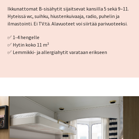
Ikkunattomat B-sisähytit sijaitsevat kansilla 5 sekä 9–11.
Hyteissä wc, suihku, hiustenkuivaaja, radio, puhelin ja
ilmastointi. Ei TV:tä. Alavuoteet voi siirtää parivuoteeksi.
✅ 1-4 hengelle
✅ Hytin koko 11 m²
✅ Lemmikki- ja allergiahytit varataan erikseen