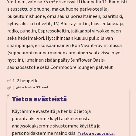
Ylellinen, valoisa 75 m² erikoissviitti kannella 11. Kauniisti
sisustettu olohuone, makuuhuone parivuoteella,
pukeutumishuone, oma sauna porealtaineen, baaritiski,
kylpytakit ja tohvelit, TV, Blu-ray soitin, hiustenkuivaaja,
radio, puhelin, Espressokeitin, jääkaappi virvokkeineen
sekä hedelmäkori. Hyttihintaan kuuluu pullo laivan
shampanjaa, erikoisaamiainen Bon Vivant-ravintolassa
(suppeampi mannermainen aamiainen saatavissa myös
hyttiin), ilmainen sisäänpääsy Sunflower Oasis-
saunaosastolle sekä Commodore loungen palvelut
✅ 1-2 hengelle
✅ Hytin koko 75 m²
✅ Ikkunat merelle
Tietoa evästeistä
✅ Erillinen makuuhuone
✅ Oma sauna porealtaalla
Käytämme evästeitä ja henkilötietoja
✅ Kylpytakit ja -tossut
parantaaksemme käyttäjäkokemusta,
✅ Jääkaappi virvokkeineen
analysoidaksemme sivustomme käyttöä ja
✅ Erikoisaamiainen Bon Vivantissa
personoidaksemme mainoksia.
Tietoa evästeistä.