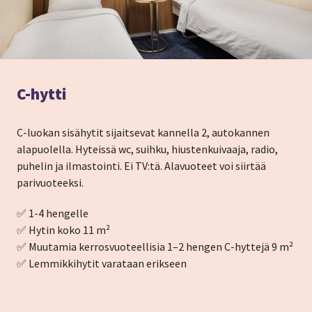
C-hytti
C-luokan sisähytit sijaitsevat kannella 2, autokannen
alapuolella. Hyteissä wc, suihku, hiustenkuivaaja, radio,
puhelin ja ilmastointi. Ei TV:tä. Alavuoteet voi siirtää
parivuoteeksi.
✅ 1-4 hengelle
✅ Hytin koko 11 m²
✅ Muutamia kerrosvuoteellisia 1–2 hengen C-hyttejä 9 m²
✅ Lemmikkihytit varataan erikseen