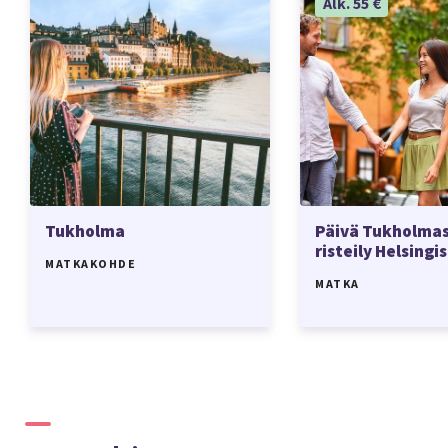
Alk. 55 €
Tukholma
Päivä Tukholmas
risteily Helsingi
MATKAKOHDE
MATKA