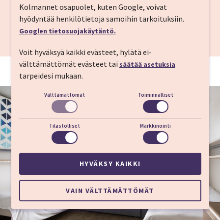
✅ Commodore Lounge
Kolmannet osapuolet, kuten Google, voivat
✅ Sisäänpääsy saunaosastolle
hyödyntää henkilötietoja samoihin tarkoituksiin.
Googlen tietosuojakäytäntö.
Voit hyväksyä kaikki evästeet, hylätä ei-
välttämättömät evästeet tai
säätää asetuksia
tarpeidesi mukaan.
Välttämättömät
Toiminnalliset
Tilastolliset
Markkinointi
HYVÄKSY KAIKKI
VAIN VÄLTTÄMÄTTÖMÄT