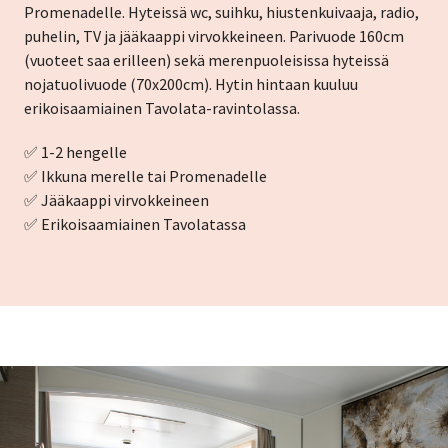
Promenadelle. Hyteissä wc, suihku, hiustenkuivaaja, radio,
puhelin, TV ja jääkaappi virvokkeineen. Parivuode 160cm
(vuoteet saa erilleen) sekä merenpuoleisissa hyteissä
nojatuolivuode (70x200cm). Hytin hintaan kuuluu
erikoisaamiainen Tavolata-ravintolassa.
✅ 1-2 hengelle
✅ Ikkuna merelle tai Promenadelle
✅ Jääkaappi virvokkeineen
✅ Erikoisaamiainen Tavolatassa