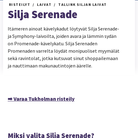
RISTEILYT
LAIVAT
TALLINK SILJAN LAIVAT
Silja Serenade
Itämeren ainoat kävelykadut löytyvät Silja Serenade-
ja Symphony-laivoilta, joiden avara ja lämmin sydän
on Promenade-kävelykatu. Silja Serenaden
Promenaden varrelta löydät monipuoliset myymälät
sekä ravintolat, jotka kutsuvat sinut shoppailemaan
ja nauttimaan makunautintojen äärelle.
➡️ Varaa Tukholman risteily
Miksi valita Silja Serenade?