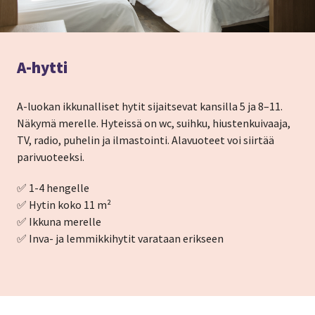
A-hytti
A-luokan ikkunalliset hytit sijaitsevat kansilla 5 ja 8–11.
Näkymä merelle. Hyteissä on wc, suihku, hiustenkuivaaja,
TV, radio, puhelin ja ilmastointi. Alavuoteet voi siirtää
parivuoteeksi.
✅ 1-4 hengelle
✅ Hytin koko 11 m²
✅ Ikkuna merelle
✅ Inva- ja lemmikkihytit varataan erikseen