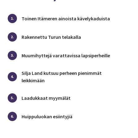
Toinen Itämeren ainoista kävelykaduista
1.
Rakennettu Turun telakalla
2.
Muumihyttejä varattavissa lapsiperheille
3.
Silja Land kutsuu perheen pienimmät
4.
leikkimään
Laadukkaat myymälät
5.
Huippuluokan esiintyjiä
6.