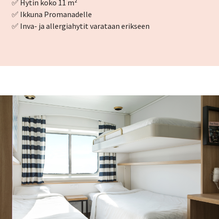
✅ Hytin koko 11 m²
✅ Ikkuna Promanadelle
✅ Inva- ja allergiahytit varataan erikseen