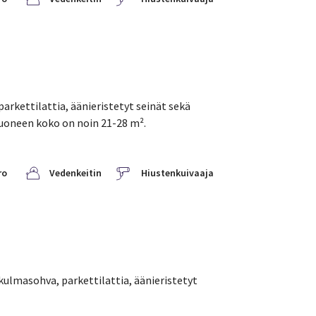
arkettilattia, äänieristetyt seinät sekä
Huoneen koko on noin 21-28 m².
ro
Vedenkeitin
Hiustenkuivaaja
kulmasohva, parkettilattia, äänieristetyt