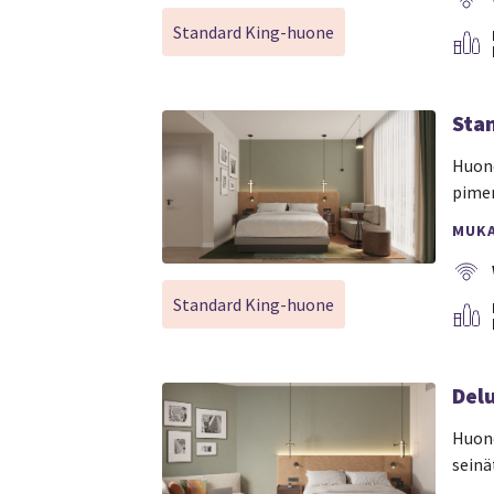
Standard King-huone
Sta
Huone
pimen
MUK
Standard King-huone
Del
Huone
seinä