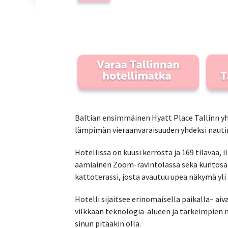
Baltian ensimmäinen Hyatt Place Tallinn y
lämpimän vieraanvaraisuuden yhdeksi nautin
Hotellissa on kuusi kerrosta ja 169 tilavaa,
aamiainen Zoom-ravintolassa sekä kuntosali 
kattoterassi, josta avautuu upea näkymä yli
Hotelli sijaitsee erinomaisella paikalla– 
vilkkaan teknologia-alueen ja tärkeimpien nä
sinun pitääkin olla.