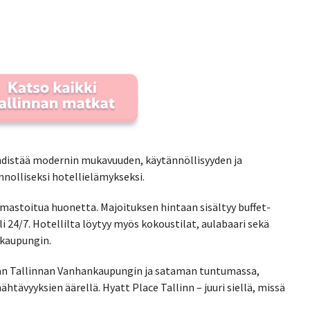
hdistää modernin mukavuuden, käytännöllisyyden ja
nolliseksi hotellielämykseksi.
 ilmastoitua huonetta. Majoituksen hintaan sisältyy buffet-
24/7. Hotellilta löytyy myös kokoustilat, aulabaari sekä
 kaupungin.
aivan Tallinnan Vanhankaupungin ja sataman tuntumassa,
htävyyksien äärellä. Hyatt Place Tallinn – juuri siellä, missä