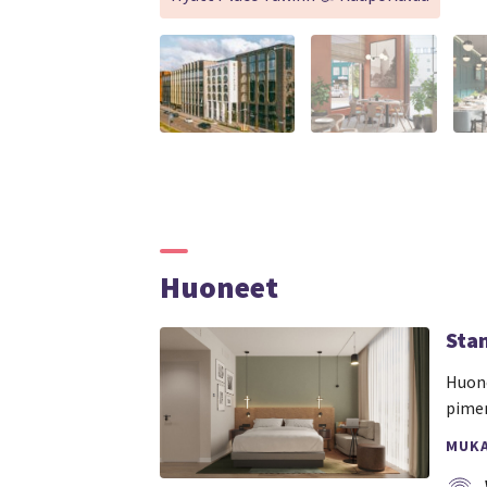
Huoneet
Sta
Huone
pimen
MUK