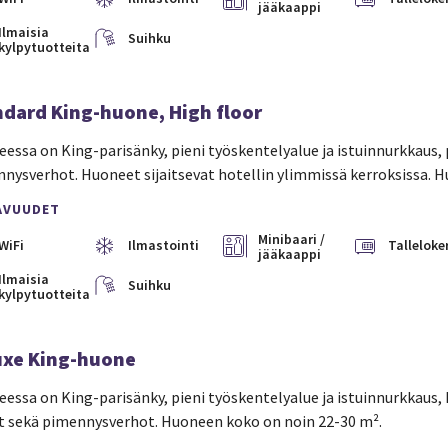
jääkaappi
Ilmaisia
Suihku
kylpytuotteita
ndard King-huone, High floor
essa on King-parisänky, pieni työskentelyalue ja istuinnurkkaus, p
nysverhot. Huoneet sijaitsevat hotellin ylimmissä kerroksissa. 
AVUUDET
Minibaari /
WiFi
Ilmastointi
Talleloke
jääkaappi
Ilmaisia
Suihku
kylpytuotteita
uxe King-huone
essa on King-parisänky, pieni työskentelyalue ja istuinnurkkaus, 
t sekä pimennysverhot. Huoneen koko on noin 22-30 m².