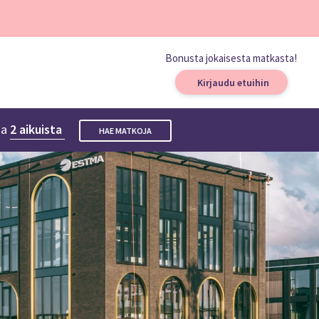
Bonusta jokaisesta matkasta!
Kirjaudu etuihin
a
2 aikuista
HAE MATKOJA