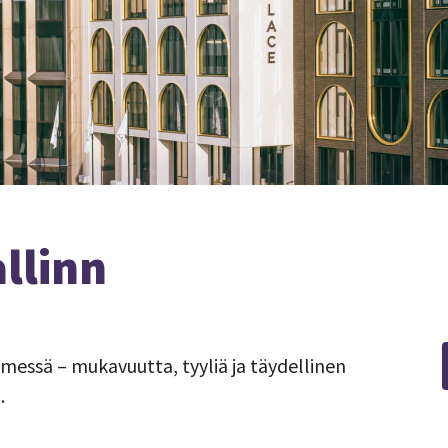
llinn
ämessä – mukavuutta, tyyliä ja täydellinen
.