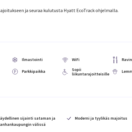
ajoitukseen ja seuraa kulutusta Hyatt EcoTrack ohjelmalla.
Ilmastointi
WiFi
Ravin
Sopii
Parkkipaikka
Lemmi
liikuntarajoitteisille
äydellinen sijainti sataman ja
Moderni ja tyylikäs majoitus
anhankaupungin välissä