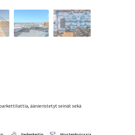
arkettilattia, äänieristetyt seinät sekä
ro
Vedenkeitin
Hiustenkuivaaja