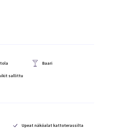
tola
Baari
kit sallittu
Upeat näköalat kattoterassilta