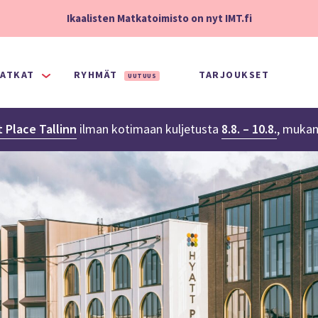
Ikaalisten Matkatoimisto on nyt IMT.fi
ATKAT
RYHMÄT
TARJOUKSET
UUTUUS
 Place Tallinn
ilman kotimaan kuljetusta
8.8. – 10.8.
,
mukan