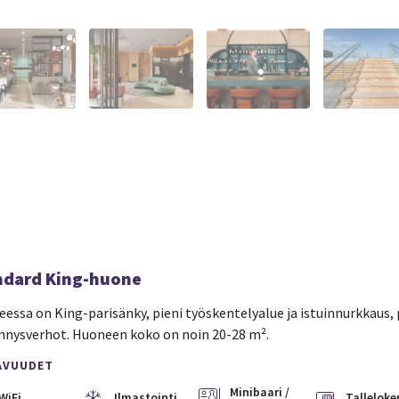
ndard King-huone
essa on King-parisänky, pieni työskentelyalue ja istuinnurkkaus, p
nysverhot. Huoneen koko on noin 20-28 m².
AVUUDET
Minibaari /
WiFi
Ilmastointi
Talleloke