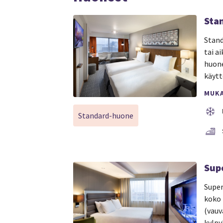
Sta
Stand
tai a
huone
käytt
MUK
Standard-huone
Sup
Super
koko 
(vauv
kylpy