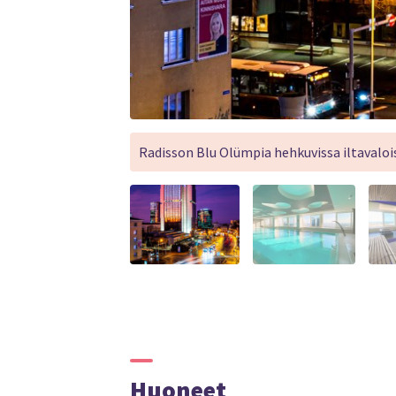
Radisson Blu Olümpia hehkuvissa iltavaloi
Huoneet