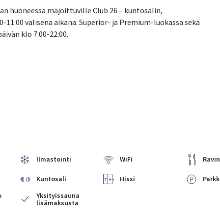
an huoneessa majoittuville Club 26 – kuntosalin,
0-11:00 välisenä aikana. Superior- ja Premium-luokassa sekä
äivän klo 7:00-22:00.
Ilmastointi
WiFi
Ravin
Kuntosali
Hissi
Parkk
o
Yksityissauna
lisämaksusta