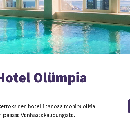
Hotel Olümpia
kerroksinen hotelli tarjoaa monipuolisia
rin päässä Vanhastakaupungista.