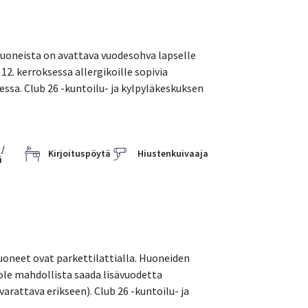
 huoneista on avattava vuodesohva lapselle
 12. kerroksessa allergikoille sopivia
essa. Club 26 -kuntoilu- ja kylpyläkeskuksen
 /
Kirjoituspöytä
Hiustenkuivaaja
i
huoneet ovat parkettilattialla. Huoneiden
 ole mahdollista saada lisävuodetta
rattava erikseen). Club 26 -kuntoilu- ja