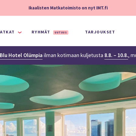
Ikaalisten Matkatoimisto on nyt IMT.fi
ATKAT
RYHMÄT
TARJOUKSET
UUTUUS
 Blu Hotel Olümpia
ilman kotimaan kuljetusta
8.8. – 10.8.
,
m