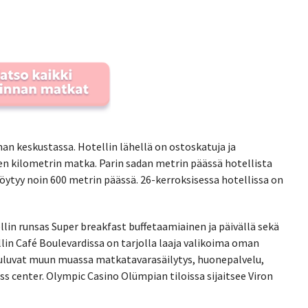
nan keskustassa. Hotellin lähellä on ostoskatuja ja
en kilometrin matka. Parin sadan metrin päässä hotellista
löytyy noin 600 metrin päässä. 26-kerroksisessa hotellissa on
llin runsas Super breakfast buffetaamiainen ja päivällä sekä
ellin Café Boulevardissa on tarjolla laaja valikoima oman
uuluvat muun muassa matkatavarasäilytys, huonepalvelu,
ss center. Olympic Casino Olümpian tiloissa sijaitsee Viron