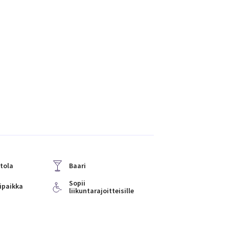
tola
Baari
Sopii
ipaikka
liikuntarajoitteisille