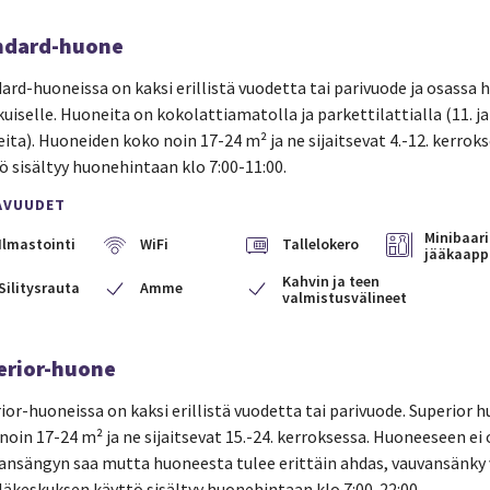
ndard-huone
ard-huoneissa on kaksi erillistä vuodetta tai parivuode ja osassa
ikuiselle. Huoneita on kokolattiamatolla ja parkettilattialla (11. ja
ita). Huoneiden koko noin 17-24 m² ja ne sijaitsevat 4.-12. kerroks
ö sisältyy huonehintaan klo 7:00-11:00.
AVUUDET
Minibaari
Ilmastointi
WiFi
Tallelokero
jääkaapp
Kahvin ja teen
Silitysrauta
Amme
valmistusvälineet
erior-huone
ior-huoneissa on kaksi erillistä vuodetta tai parivuode. Superior 
noin 17-24 m² ja ne sijaitsevat 15.-24. kerroksessa. Huoneeseen ei
ansängyn saa mutta huoneesta tulee erittäin ahdas, vauvansänky va
läkeskuksen käyttö sisältyy huonehintaan klo 7:00-22:00.