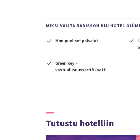
MIKSI VALITA RADISSON BLU HOTEL OLÜM
Monipuoliset palvelut
L
o
Green Key -
vastuullisuussertifikaatti
Tutustu hotelliin