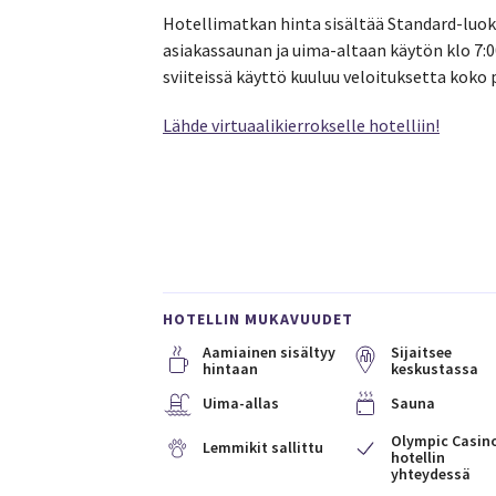
Hotellimatkan hinta sisältää Standard-luok
asiakassaunan ja uima-altaan käytön klo 7:0
sviiteissä käyttö kuuluu veloituksetta koko p
Lähde virtuaalikierrokselle hotelliin!
HOTELLIN MUKAVUUDET
Aamiainen sisältyy
Sijaitsee
hintaan
keskustassa
Uima-allas
Sauna
Olympic Casin
Lemmikit sallittu
hotellin
yhteydessä