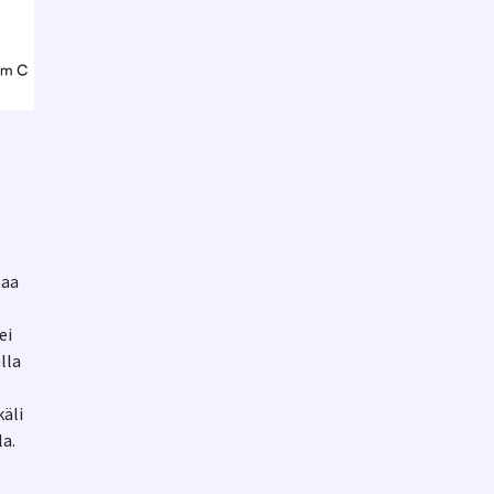
taa
ei
lla
äli
la.