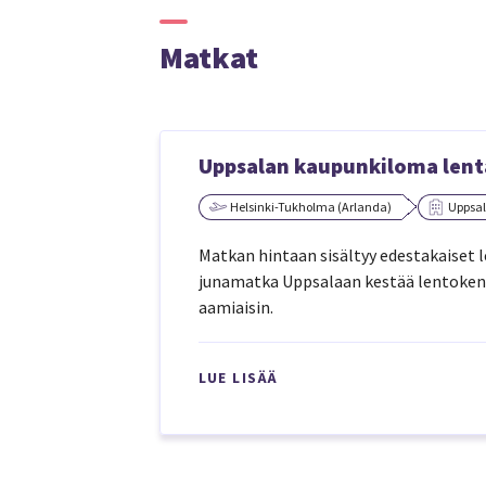
Matkat
Uppsalan kaupunkiloma lentä
Helsinki-Tukholma (Arlanda)
Uppsal
Matkan hintaan sisältyy edestakaiset
junamatka Uppsalaan kestää lentokent
aamiaisin.
LUE LISÄÄ