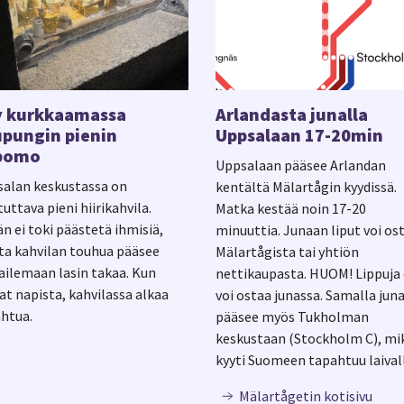
y kurkkaamassa
Arlandasta junalla
pungin pienin
Uppsalaan 17-20min
ipomo
Uppsalaan pääsee Arlandan
alan keskustassa on
kentältä Mälartågin kyydissä.
tuttava pieni hiirikahvila.
Matka kestää noin 17-20
än ei toki päästetä ihmisiä,
minuuttia. Junaan liput voi os
a kahvilan touhua pääsee
Mälartågista tai yhtiön
ailemaan lasin takaa. Kun
nettikaupasta. HUOM! Lippuja 
at napista, kahvilassa alkaa
voi ostaa junassa. Samalla juna
htua.
pääsee myös Tukholman
keskustaan (Stockholm C), mik
kyyti Suomeen tapahtuu laival
Mälartågetin kotisivu