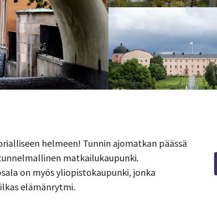
orialliseen helmeen! Tunnin ajomatkan päässä
 tunnelmallinen matkailukaupunki.
ppsala on myös yliopistokaupunki, jonka
vilkas elämänrytmi.