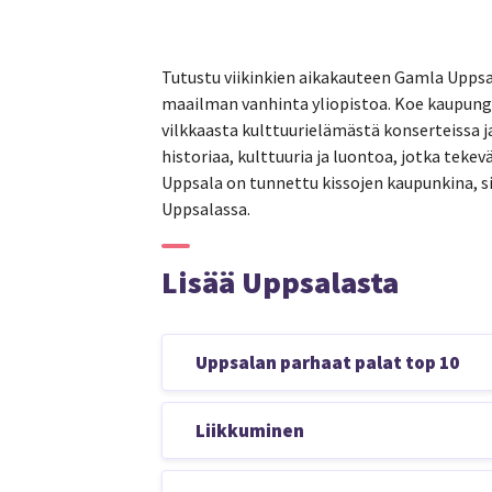
Tutustu viikinkien aikakauteen Gamla Uppsa
maailman vanhinta yliopistoa. Koe kaupungi
vilkkaasta kulttuurielämästä konserteissa ja
historiaa, kulttuuria ja luontoa, jotka te
Uppsala on tunnettu kissojen kaupunkina, s
Uppsalassa.
Lisää Uppsalasta
Uppsalan parhaat palat top 10
Historia ja kulttuuri: Uppsala on y
Liikkuminen
historiaa ja kulttuuria. Siellä sijai
Uppsalan tuomiokirkko, joka on Ruo
Helppo tapa matkustaa Tukholmasta Up