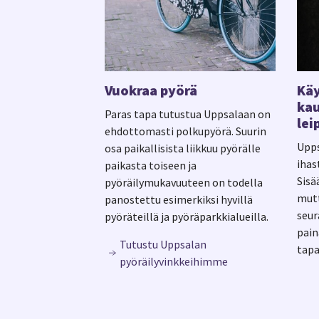
Vuokraa pyörä
Kä
kau
Paras tapa tutustua Uppsalaan on
le
ehdottomasti polkupyörä. Suurin
Upps
osa paikallisista liikkuu pyörälle
ihas
paikasta toiseen ja
Sisä
pyöräilymukavuuteen on todella
mutt
panostettu esimerkiksi hyvillä
seur
pyöräteillä ja pyöräparkkialueilla.
pain
Tutustu Uppsalan
tapa
pyöräilyvinkkeihimme