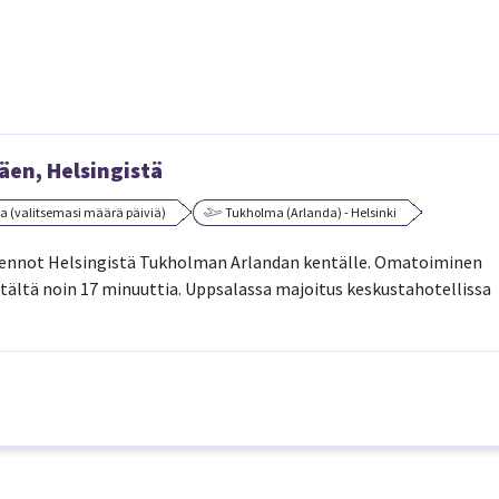
en, Helsingistä
a (valitsemasi määrä päiviä)
Tukholma (Arlanda) - Helsinki
 lennot Helsingistä Tukholman Arlandan kentälle. Omatoiminen
ältä noin 17 minuuttia. Uppsalassa majoitus keskustahotellissa