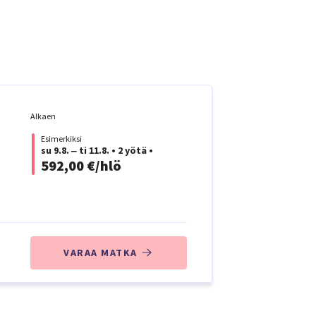
Alkaen
Esimerkiksi
su 9.8. ‒ ti 11.8.
•
2 yötä
•
592,00 €/hlö
VARAA MATKA