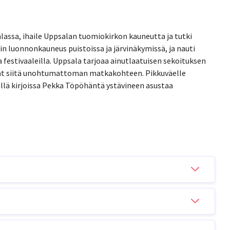
lassa, ihaile Uppsalan tuomiokirkon kauneutta ja tutki
n luonnonkauneus puistoissa ja järvinäkymissä, ja nauti
 festivaaleilla. Uppsala tarjoaa ainutlaatuisen sekoituksen
kevät siitä unohtumattoman matkakohteen. Pikkuväelle
illä kirjoissa Pekka Töpöhäntä ystävineen asustaa
ksi Ruotsin vanhimmista kaupungeista, joka on täynnä
tsee Uppsalan yliopisto, joka perustettiin vuonna 1477, ja
tsin suurin kirkkorakennus. Kaupunki on täynnä
psalaan on juna. Junamatka kestää noin 40 minuuttia