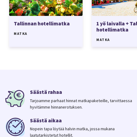
Tallinnan hotellimatka
1 yö laivalla + Ta
hotellimatka
MATKA
MATKA
Säästä rahaa
Tarjoamme parhaat hinnat matkapaketeille, tarvittaessa
hyvitämme hinnanerotuksen.
Säästä aikaa
Nopein tapa löytää halvin matka, jossa mukana
laatutarkistetut hotellit.