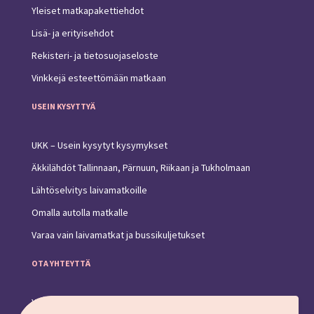
Yleiset matkapakettiehdot
Lisä- ja erityisehdot
Rekisteri- ja tietosuojaseloste
Vinkkejä esteettömään matkaan
USEIN KYSYTTYÄ
UKK – Usein kysytyt kysymykset
Äkkilähdöt Tallinnaan, Pärnuun, Riikaan ja Tukholmaan
Lähtöselvitys laivamatkoille
Omalla autolla matkalle
Varaa vain laivamatkat ja bussikuljetukset
OTA YHTEYTTÄ
Yhteystiedot ja toimipiste