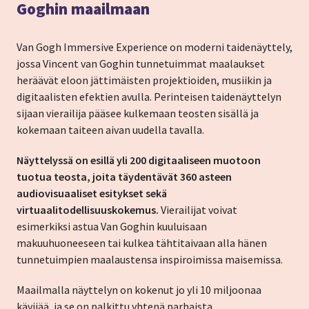
Goghin maailmaan
Van Gogh Immersive Experience
on moderni taidenäyttely,
jossa Vincent van Goghin tunnetuimmat maalaukset
heräävät eloon jättimäisten projektioiden, musiikin ja
digitaalisten efektien avulla. Perinteisen taidenäyttelyn
sijaan vierailija pääsee kulkemaan teosten sisällä ja
kokemaan taiteen aivan uudella tavalla.
Näyttelyssä on esillä yli 200 digitaaliseen muotoon
tuotua teosta, joita täydentävät 360 asteen
audiovisuaaliset esitykset sekä
virtuaalitodellisuuskokemus.
Vierailijat voivat
esimerkiksi astua Van Goghin kuuluisaan
makuuhuoneeseen tai kulkea tähtitaivaan alla hänen
tunnetuimpien maalaustensa inspiroimissa maisemissa.
Maailmalla näyttelyn on kokenut jo yli 10 miljoonaa
kävijää, ja se on palkittu yhtenä parhaista