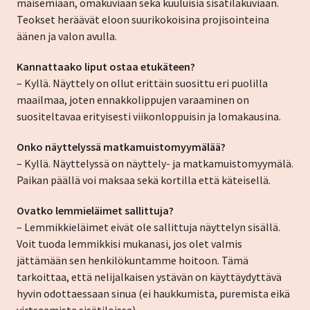
maisemiaan, omakuviaan sekä kuuluisia sisätilakuviaan.
Teokset heräävät eloon suurikokoisina projisointeina
äänen ja valon avulla.
Kannattaako liput ostaa etukäteen?
– Kyllä. Näyttely on ollut erittäin suosittu eri puolilla
maailmaa, joten ennakkolippujen varaaminen on
suositeltavaa erityisesti viikonloppuisin ja lomakausina.
Onko näyttelyssä matkamuistomyymälää?
– Kyllä. Näyttelyssä on näyttely- ja matkamuistomyymälä.
Paikan päällä voi maksaa sekä kortilla että käteisellä.
Ovatko lemmieläimet sallittuja?
– Lemmikkieläimet eivät ole sallittuja näyttelyn sisällä.
Voit tuoda lemmikkisi mukanasi, jos olet valmis
jättämään sen henkilökuntamme hoitoon. Tämä
tarkoittaa, että nelijalkaisen ystävän on käyttäydyttävä
hyvin odottaessaan sinua (ei haukkumista, puremista eikä