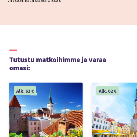
virtsaamista sisätiloissa).
Tutustu matkoihimme ja varaa
omasi:
Alk. 63 €
Alk. 62 €