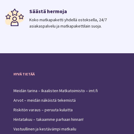
Säästä hermoja
Koko matkapaketti yhdellä ostoksella, 24/7
asiakaspalvelu ja matkapakettilain suoja.
HYVÄ TIETÄÄ
Meidän tarina – Ikaalisten Matkatoimisto – imt.fi
Arvot – meidän näköistä tekemistä
Riskitön varaus – peruuta kuluitta
Hintatakuu – takaamme parhaan hinnan!
Vastuullinen ja kestävämpi matkailu