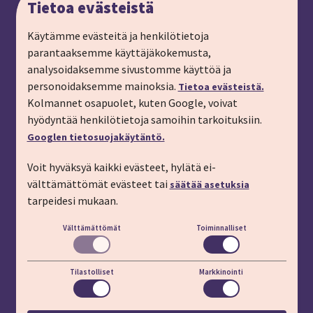
Tietoa evästeistä
Anna palautetta
Ryhmämatkat, pyydä tarjous
Käytämme evästeitä ja henkilötietoja
parantaaksemme käyttäjäkokemusta,
Tilaa matkalahjakortti
analysoidaksemme sivustomme käyttöä ja
Tilaa esite
personoidaksemme mainoksia.
Tietoa evästeistä.
Tilaa matkakirje sähköpostiin
Kolmannet osapuolet, kuten Google, voivat
hyödyntää henkilötietoja samoihin tarkoituksiin.
Ilmoita passitiedot
Googlen tietosuojakäytäntö.
Liity kanta-asiakkaaksi
Voit hyväksyä kaikki evästeet, hylätä ei-
Töihin IMT:lle
välttämättömät evästeet tai
säätää asetuksia
YHTEYSTIEDOT
tarpeidesi mukaan.
Välttämättömät
Toiminnalliset
Puhelin: 03 45 800 (pvm/mpm)
Lisäapua:
apu.imt.fi
Tilastolliset
Markkinointi
LÖYDÄT MEIDÄT MYÖS