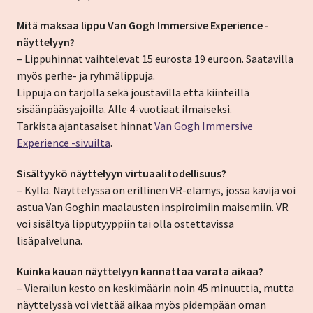
Mitä maksaa lippu Van Gogh Immersive Experience -
näyttelyyn?
– Lippuhinnat vaihtelevat 15 eurosta 19 euroon. Saatavilla
myös perhe- ja ryhmälippuja.
Lippuja on tarjolla sekä joustavilla että kiinteillä
sisäänpääsyajoilla. Alle 4-vuotiaat ilmaiseksi.
Tarkista ajantasaiset hinnat
Van Gogh Immersive
Experience -sivuilta
.
Sisältyykö näyttelyyn virtuaalitodellisuus?
– Kyllä. Näyttelyssä on erillinen VR-elämys, jossa kävijä voi
astua Van Goghin maalausten inspiroimiin maisemiin. VR
voi sisältyä lipputyyppiin tai olla ostettavissa
lisäpalveluna.
Kuinka kauan näyttelyyn kannattaa varata aikaa?
– Vierailun kesto on keskimäärin noin 45 minuuttia, mutta
näyttelyssä voi viettää aikaa myös pidempään oman