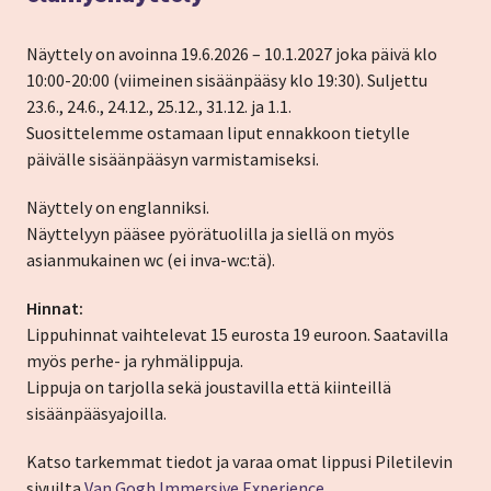
Näyttely on avoinna 19.6.2026 – 10.1.2027 joka päivä klo
10:00-20:00 (viimeinen sisäänpääsy klo 19:30). Suljettu
23.6., 24.6., 24.12., 25.12., 31.12. ja 1.1.
Suosittelemme ostamaan liput ennakkoon tietylle
päivälle sisäänpääsyn varmistamiseksi.
Näyttely on englanniksi.
Näyttelyyn pääsee pyörätuolilla ja siellä on myös
asianmukainen wc (ei inva-wc:tä).
Hinnat:
Lippuhinnat vaihtelevat 15 eurosta 19 euroon. Saatavilla
myös perhe- ja ryhmälippuja.
Lippuja on tarjolla sekä joustavilla että kiinteillä
sisäänpääsyajoilla.
Katso tarkemmat tiedot ja varaa omat lippusi Piletilevin
sivuilta
Van Gogh Immersive Experience