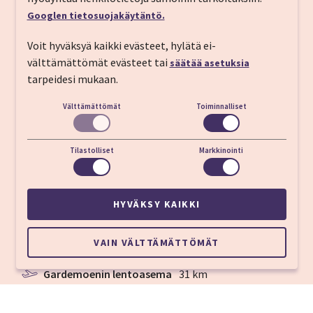
Googlen tietosuojakäytäntö.
Voit hyväksyä kaikki evästeet, hylätä ei-
Hvamstubben 11 2013 Skjetten , Norja
välttämättömät evästeet tai
säätää asetuksia
tarpeidesi mukaan.
Puh:
+47 63 84 77 00
S-posti:
booking@olavsgaard.no
Välttämättömät
Toiminnalliset
https://www.strawberryhotels.com/hotels/norway/skjetten/quality-hotel-olavsgaard/
Vastaanotto
24h
Tilastolliset
Markkinointi
Sisään­kirjautuminen
15:00
Ulos­kirjautuminen
11:00
HYVÄKSY KAIKKI
VAIN VÄLTTÄMÄTTÖMÄT
Oslon keskusta
20 km
Gardemoenin lentoasema
31 km
Holmenkollen
27 km