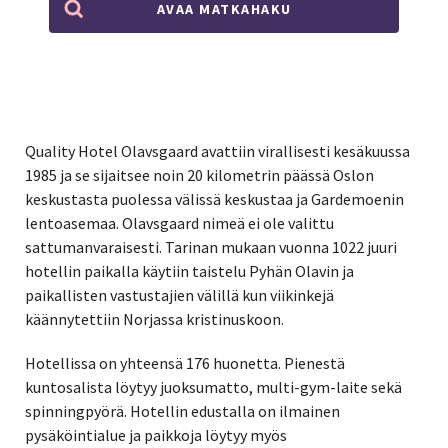
AVAA MATKAHAKU
Quality Hotel Olavsgaard avattiin virallisesti kesäkuussa
1985 ja se sijaitsee noin 20 kilometrin päässä Oslon
keskustasta puolessa välissä keskustaa ja Gardemoenin
lentoasemaa. Olavsgaard nimeä ei ole valittu
sattumanvaraisesti. Tarinan mukaan vuonna 1022 juuri
hotellin paikalla käytiin taistelu Pyhän Olavin ja
paikallisten vastustajien välillä kun viikinkejä
käännytettiin Norjassa kristinuskoon.
Hotellissa on yhteensä 176 huonetta. Pienestä
kuntosalista löytyy juoksumatto, multi-gym-laite sekä
spinningpyörä. Hotellin edustalla on ilmainen
pysäköintialue ja paikkoja löytyy myös