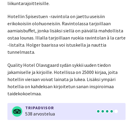
liikuntarajoitteisille.
Hotellin Spisestuen -ravintola on jaettu useisiin
erikokoisiin olohuoneisiin. Ravintolassa tarjoillaan
aamiaisbuffet, jonka lisäksi siellä on päivällä mahdollista
ostaa lounas. Illalla tarjoillaan ruokia ravintolan à la carte
-listalta. Holger baarissa voi istuskella ja nauttia
tunnelmasta.
Quality Hotel Olavsgaard sydän sykkii uuden tiedon
jakamiselle ja kirjoille. Hotellissa on 25000 kirjaa, joita
hotellin vieraan voivat lainata ja lukea. Lisäksi ympäri
hotellia on kahdeksan kirjoitetun sanan inspiroimaa
taidekokoelmaa.
TRIPADVISOR
538 arvostelua