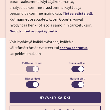
parantaaksemme käyttäjäkokemusta,
Sagrada Familia
850 m
analysoidaksemme sivustomme käyttöä ja
Monumental
230 m
personoidaksemme mainoksia.
Tietoa evästeistä.
Kolmannet osapuolet, kuten Google, voivat
Metroasema L1, Glories
400 m
hyödyntää henkilötietoja samoihin tarkoituksiin.
Barcelonan lentoasema
16 km
Googlen tietosuojakäytäntö.
Voit hyväksyä kaikki evästeet, hylätä ei-
välttämättömät evästeet tai
säätää asetuksia
tarpeidesi mukaan.
Välttämättömät
Toiminnalliset
Tilastolliset
Markkinointi
HYVÄKSY KAIKKI