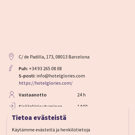
C/ de Padilla, 173, 08013 Barcelona
Puh:
+34 93 265 08 08
S-posti:
info@hotelglories.com
https://hotelglories.com/
Vastaanotto
24 h
Sisään­kirjautuminen
14:00
Tietoa evästeistä
Ulos­kirjautuminen
12:00
Käytämme evästeitä ja henkilötietoja