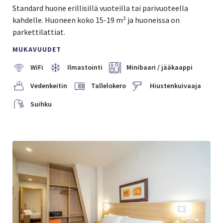
Standard huone erillisillä vuoteilla tai parivuoteella
kahdelle. Huoneen koko 15-19 m² ja huoneissa on
parkettilattiat.
MUKAVUUDET
WiFi
Ilmastointi
Minibaari / jääkaappi
Vedenkeitin
Tallelokero
Hiustenkuivaaja
Suihku