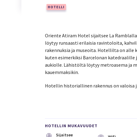
HOTELLI
Oriente Atiram Hotel sijaitsee La Ramblalla
löytyy runsaasti erilaisia ravintoloita, kahvi
rakennuksia ja museoita. Hotellilta on alle
kuten esimerkiksi Barcelonan katedraalille ja
aukiolle. Lähistöltä löytyy metroasema ja mu
kauemmaksikin.
Hotellin historiallinen rakennus on valoisa
HOTELLIN MUKAVUUDET
Sijaitsee
WiFi