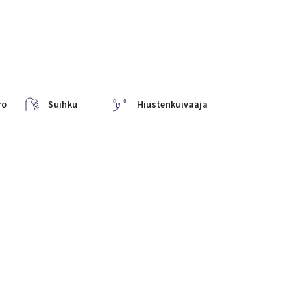
ro
Suihku
Hiustenkuivaaja