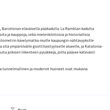
, Barcelonan eläväisellä pääkadulla. La Ramblan kadulta
loita ja kauppoja, sekä mielenkiintoisia ja historiallisia
 kilometrin kävelymatka muille kaupungin nähtävyyksille
 sitä ympäröivälle goottilaistyyliselle alueelle, ja Katalonia-
ita julkisen liikenteen pysäkkejä, joilla pääsee kätevästi
 ja tunnelmallinen ja modernit huoneet ovat mukavia.
Baari