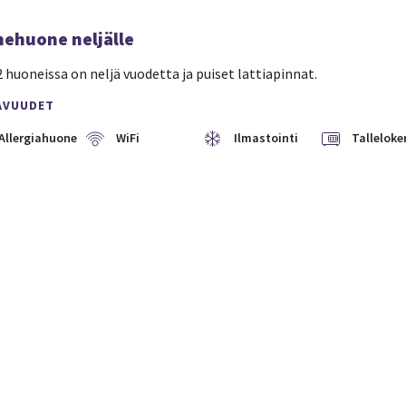
hehuone neljälle
 huoneissa on neljä vuodetta ja puiset lattiapinnat.
AVUUDET
Allergiahuone
WiFi
Ilmastointi
Talleloke