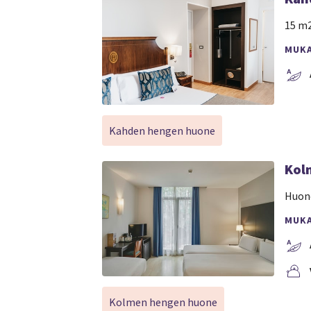
15 m2
MUK
Kahden hengen huone
Kol
Huone
MUK
Kolmen hengen huone