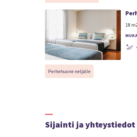
Per
18 m2
MUK
Perhehuone neljälle
Sijainti ja yhteystiedot