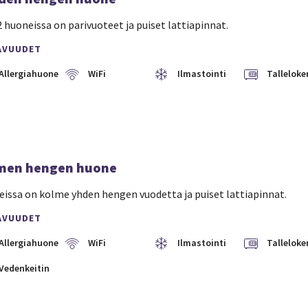
 huoneissa on parivuoteet ja puiset lattiapinnat.
AVUUDET
Allergiahuone
WiFi
Ilmastointi
Talleloke
men hengen huone
issa on kolme yhden hengen vuodetta ja puiset lattiapinnat.
AVUUDET
Allergiahuone
WiFi
Ilmastointi
Talleloke
Vedenkeitin