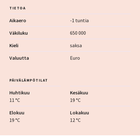
TIETOA
Aikaero
-1 tuntia
Väkiluku
650 000
Kieli
saksa
Valuutta
Euro
PÄIVÄLÄMPÖTILAT
Huhtikuu
Kesäkuu
11 °C
19 °C
Elokuu
Lokakuu
19 °C
12 °C