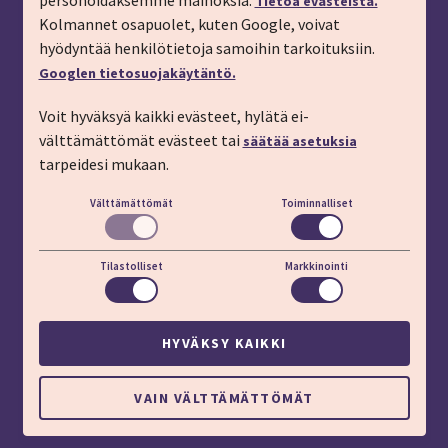
personoidaksemme mainoksia.
Tietoa evästeistä.
Tilaa matkakirje sähköpostiin
Kolmannet osapuolet, kuten Google, voivat
hyödyntää henkilötietoja samoihin tarkoituksiin.
Ilmoita passitiedot
Googlen tietosuojakäytäntö.
Liity kanta-asiakkaaksi
Voit hyväksyä kaikki evästeet, hylätä ei-
Töihin IMT:lle
välttämättömät evästeet tai
säätää asetuksia
YHTEYSTIEDOT
tarpeidesi mukaan.
Välttämättömät
Toiminnalliset
Puhelin: 03 45 800 (pvm/mpm)
Lisäapua:
apu.imt.fi
Tilastolliset
Markkinointi
LÖYDÄT MEIDÄT MYÖS
HYVÄKSY KAIKKI
Evästeasetukset
VAIN VÄLTTÄMÄTTÖMÄT