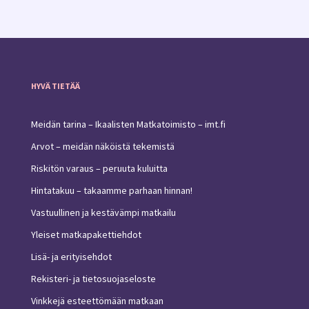
HYVÄ TIETÄÄ
Meidän tarina – Ikaalisten Matkatoimisto – imt.fi
Arvot – meidän näköistä tekemistä
Riskitön varaus – peruuta kuluitta
Hintatakuu – takaamme parhaan hinnan!
Vastuullinen ja kestävämpi matkailu
Yleiset matkapakettiehdot
Lisä- ja erityisehdot
Rekisteri- ja tietosuojaseloste
Vinkkejä esteettömään matkaan