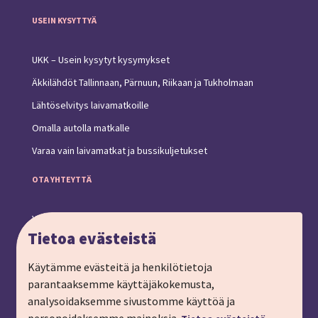
USEIN KYSYTTYÄ
UKK – Usein kysytyt kysymykset
Äkkilähdöt Tallinnaan, Pärnuun, Riikaan ja Tukholmaan
Lähtöselvitys laivamatkoille
Omalla autolla matkalle
Varaa vain laivamatkat ja bussikuljetukset
OTA YHTEYTTÄ
Yhteystiedot ja toimipiste
Tietoa evästeistä
Anna palautetta
Ryhmämatkat, pyydä tarjous
Käytämme evästeitä ja henkilötietoja
parantaaksemme käyttäjäkokemusta,
Tilaa matkalahjakortti
analysoidaksemme sivustomme käyttöä ja
Tilaa esite