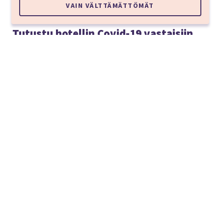
VAIN VÄLTTÄMÄTTÖMÄT
Tutustu hotellin Covid-19 vastaisiin
toimiin