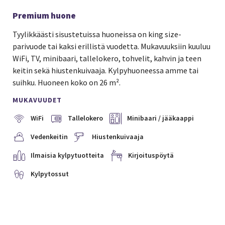
Premium huone
Tyylikkäästi sisustetuissa huoneissa on king size-
parivuode tai kaksi erillistä vuodetta. Mukavuuksiin kuuluu
WiFi, TV, minibaari, tallelokero, tohvelit, kahvin ja teen
keitin sekä hiustenkuivaaja. Kylpyhuoneessa amme tai
suihku. Huoneen koko on 26 m².
MUKAVUUDET
WiFi
Tallelokero
Minibaari / jääkaappi
Vedenkeitin
Hiustenkuivaaja
Ilmaisia kylpytuotteita
Kirjoituspöytä
Kylpytossut