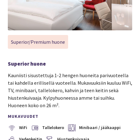
Superior/Premium huone
Superior huone
Kauniisti sisustettuja 1-2 hengen huoneita parivuoteella
tai kahdella erillisellä vuoteella. Mukavuuksiin kuuluu WiFi,
TV, minibaari, tallelokero, kahvin ja teen keitin sekä
hiustenkuivaaja. Kylpyhuoneessa amme tai suihku.
Huoneen koko on 26 m².
MUKAVUUDET
WiFi
Tallelokero
Minibaari / jääkaappi
Vedenkeitin
Hiustenkuivaaja