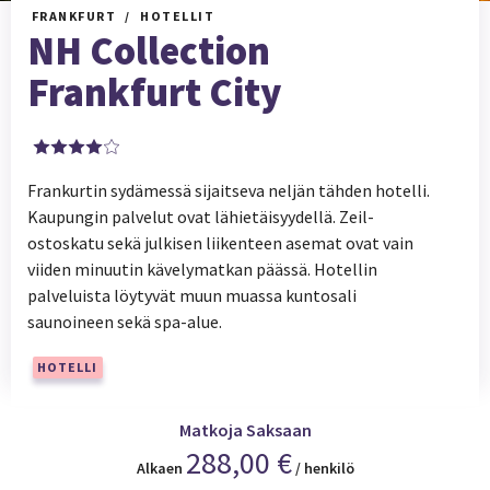
FRANKFURT
HOTELLIT
NH Collection
Frankfurt City
Frankurtin sydämessä sijaitseva neljän tähden hotelli.
Kaupungin palvelut ovat lähietäisyydellä. Zeil-
ostoskatu sekä julkisen liikenteen asemat ovat vain
viiden minuutin kävelymatkan päässä. Hotellin
palveluista löytyvät muun muassa kuntosali
saunoineen sekä spa-alue.
HOTELLI
Matkoja Saksaan
288,00 €
Alkaen
/ henkilö