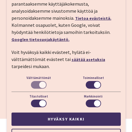
parantaaksemme käyttäjäkokemusta,
Vilbeler Strasse 2, 60313 Frankfurt Germany
analysoidaksemme sivustomme käyttöä ja
personoidaksemme mainoksia.
Tietoa evästeistä.
Puh:
+49 69 9288590
Kolmannet osapuolet, kuten Google, voivat
S-posti:
nhcollectionfrankfurtcity@nh-hotels.com
hyödyntää henkilötietoja samoihin tarkoituksiin.
https://www.nh-hotels.com/hotel/nh-collection-frankfurt-city
Googlen tietosuojakäytäntö.
Vastaanotto
24h
Voit hyväksyä kaikki evästeet, hylätä ei-
Sisään­kirjautuminen
15:00
välttämättömät evästeet tai
säätää asetuksia
tarpeidesi mukaan.
Ulos­kirjautuminen
12:00
Välttämättömät
Toiminnalliset
S/U-Bahn Konstablerwache
200 m
Tilastolliset
Markkinointi
Zeil-ostoskatu
400 m
Frankfurtin lentokenttä
22 km
HYVÄKSY KAIKKI