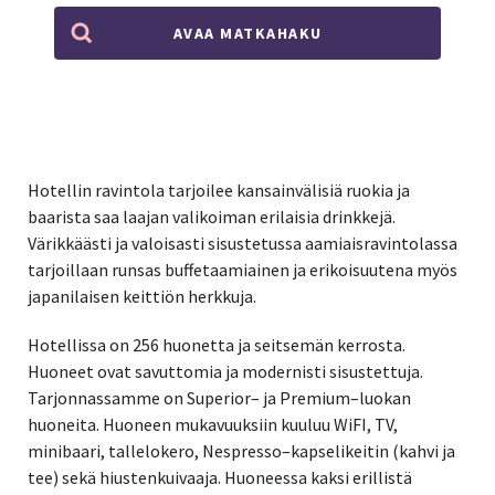
AVAA MATKAHAKU
Hotellin ravintola tarjoilee kansainvälisiä ruokia ja
baarista saa laajan valikoiman erilaisia drinkkejä.
Värikkäästi ja valoisasti sisustetussa aamiaisravintolassa
tarjoillaan runsas buffetaamiainen ja erikoisuutena myös
japanilaisen keittiön herkkuja.
Hotellissa on 256 huonetta ja seitsemän kerrosta.
Huoneet ovat savuttomia ja modernisti sisustettuja.
Tarjonnassamme on Superior– ja Premium–luokan
huoneita. Huoneen mukavuuksiin kuuluu WiFI, TV,
minibaari, tallelokero, Nespresso–kapselikeitin (kahvi ja
tee) sekä hiustenkuivaaja. Huoneessa kaksi erillistä