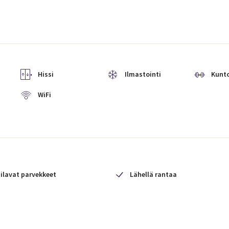
Hissi
Ilmastointi
Kunto
WiFi
ilavat parvekkeet
Lähellä rantaa