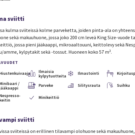
a sviitti
sa kulma sviiteissä kolme parveketta, joiden pinta-ala on yhteensä 
one sekä makuuhuone, jossa joko 200 cm leveä King Size-vuode tai e
eittiö, jossa pieni jääkaappi, mikroaaltouuni, keittolevy sekä Ne
u/amme, kylpytakit sekä -tossut. Huoneen koko 57 m².
AVUUDET
Ilmaisia
Hiustenkuivaaja
Ilmastointi
Kirjoitus
kylpytuotteita
Minibaari /
Parveke
Silitysrauta
Suihku
jääkaappi
Nespresso-
Minikeittiö
keitin
vampi sviitti
issa sviiteissä on erillinen tilavampi olohuone sekä makuuhuone, 