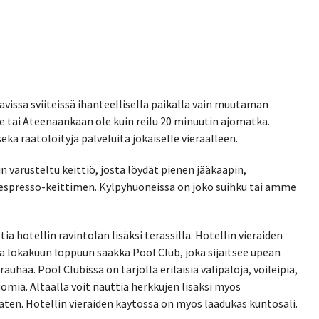
lavissa sviiteissä ihanteellisella paikalla vain muutaman
e tai Ateenaankaan ole kuin reilu 20 minuutin ajomatka.
ekä räätölöityjä palveluita jokaiselle vieraalleen.
n varusteltu keittiö, josta löydät pienen jääkaapin,
Nespresso-keittimen. Kylpyhuoneissa on joko suihku tai amme
a hotellin ravintolan lisäksi terassilla. Hotellin vieraiden
ä lokakuun loppuun saakka Pool Club, joka sijaitsee upean
auhaa. Pool Clubissa on tarjolla erilaisia välipaloja, voileipiä,
omia. Altaalla voit nauttia herkkujen lisäksi myös
väten. Hotellin vieraiden käytössä on myös laadukas kuntosali.