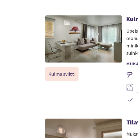
Kulm
Upeis
olohu
minik
suihk
MUK
Kulma sviitti
Tila
Mukav