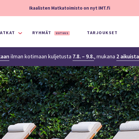
Ikaalisten Matkatoimisto on nyt IMT.fi
ATKAT
RYHMÄT
TARJOUKSET
UUTUUS
kaan
ilman kotimaan kuljetusta
7.8. – 9.8.
,
mukana
2 aikuist