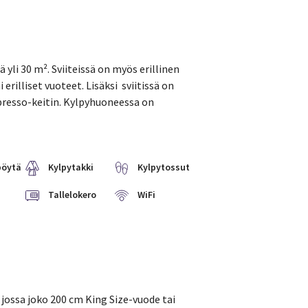
yli 30 m². Sviiteissä on myös erillinen
rilliset vuoteet. Lisäksi sviitissä on
spresso-keitin. Kylpyhuoneessa on
pöytä
Kylpytakki
Kylpytossut
Tallelokero
WiFi
jossa joko 200 cm King Size-vuode tai