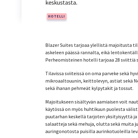
keskustasta.
HOTELLI
Blazer Suites tarjoaa ylellistä majoitusta ti
askeleen päässä rannalta, eikä lentokentäll
Perheomisteinen hotelli tarjoaa 28 sviittiä s
Tilavissa sviiteissä on oma parveke sekä hyvi
mikroaaltouunin, keittolevyn, astiat sekä 
sekä ihanan pehmeät kylpytakit ja tossut.
Majoitukseen sisältyvän aamiaisen voit nautti
käytössä on myös huhtikuun puolesta välist
puutarhan keskellä tarjoten yksityisyyttä ja r
salaatteja sekä mehuja, olutta sekä muita ju
auringonotosta puisilla aurinkotuoleilla le