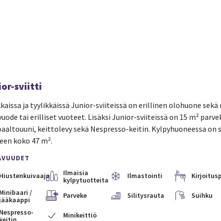
or-sviitti
kaissa ja tyylikkäissä Junior-sviiteissä on erillinen olohuone sek
vuode tai erilliset vuoteet. Lisäksi Junior-sviiteissä on 15 m² parve
aaltouuni, keittolevy sekä Nespresso-keitin. Kylpyhuoneessa on 
en koko 47 m².
AVUUDET
Ilmaisia
Hiustenkuivaaja
Ilmastointi
Kirjoitus
kylpytuotteita
Minibaari /
Parveke
Silitysrauta
Suihku
jääkaappi
Nespresso-
Minikeittiö
keitin