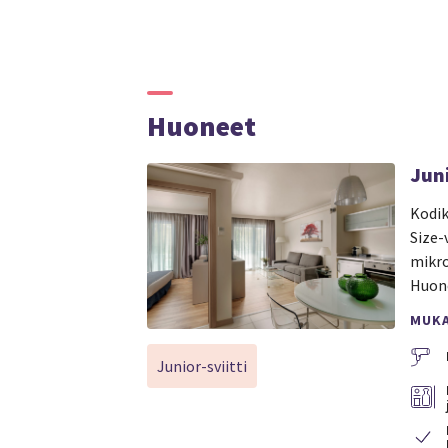
Huoneet
Juni
Kodik
Size-
mikro
Huone
MUK
Junior-sviitti