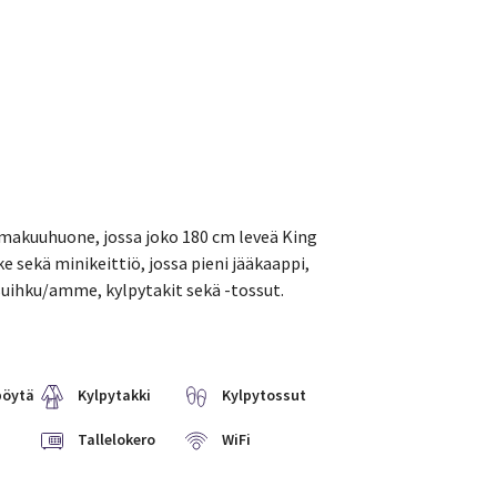
ä makuuhuone, jossa joko 180 cm leveä King
ke sekä minikeittiö, jossa pieni jääkaappi,
suihku/amme, kylpytakit sekä -tossut.
pöytä
Kylpytakki
Kylpytossut
Tallelokero
WiFi