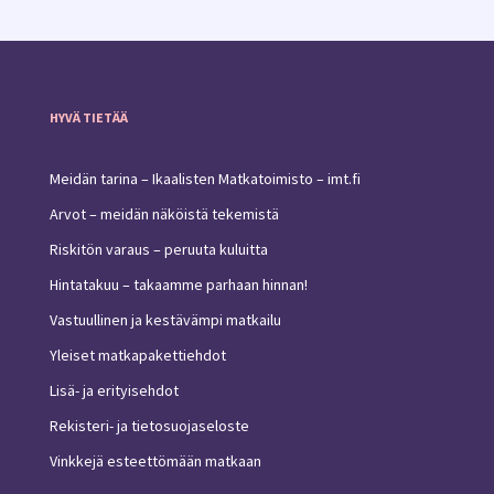
HYVÄ TIETÄÄ
Meidän tarina – Ikaalisten Matkatoimisto – imt.fi
Arvot – meidän näköistä tekemistä
Riskitön varaus – peruuta kuluitta
Hintatakuu – takaamme parhaan hinnan!
Vastuullinen ja kestävämpi matkailu
Yleiset matkapakettiehdot
Lisä- ja erityisehdot
Rekisteri- ja tietosuojaseloste
Vinkkejä esteettömään matkaan