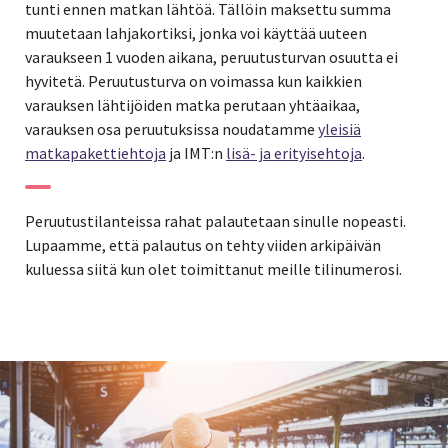
tunti ennen matkan lähtöä. Tällöin maksettu summa
muutetaan lahjakortiksi, jonka voi käyttää uuteen
varaukseen 1 vuoden aikana, peruutusturvan osuutta ei
hyvitetä. Peruutusturva on voimassa kun kaikkien
varauksen lähtijöiden matka perutaan yhtäaikaa,
varauksen osa peruutuksissa noudatamme
yleisiä
matkapakettiehtoja
ja IMT:n
lisä- ja erityisehtoja
.
Peruutustilanteissa rahat palautetaan sinulle nopeasti.
Lupaamme, että palautus on tehty viiden arkipäivän
kuluessa siitä kun olet toimittanut meille tilinumerosi.