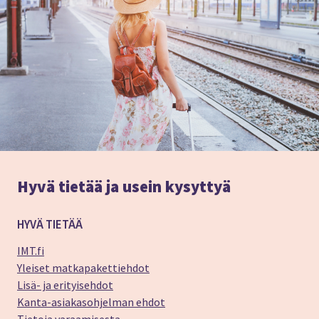
Hyvä tietää ja usein kysyttyä
HYVÄ TIETÄÄ
IMT.fi
Yleiset matkapakettiehdot
Lisä- ja erityisehdot
Kanta-asiakasohjelman ehdot
Tietoja varaamisesta