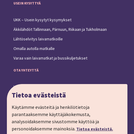
USEIN KYSYTTYÄ
UKK – Usein kysytyt kysymykset
Äkkilähdöt Tallinnaan, Pärnuun, Riikaan ja Tukholmaan
Lähtöselvitys laivamatkoille
Omalla autolla matkalle
Varaa vain laivamatkat ja bussikuljetukset
OTA YHTEYTTÄ
Yhteystiedot ja toimipiste
Tietoa evästeistä
Anna palautetta
Ryhmämatkat, pyydä tarjous
Käytämme evästeitä ja henkilötietoja
parantaaksemme käyttäjäkokemusta,
Tilaa matkalahjakortti
analysoidaksemme sivustomme käyttöä ja
Tilaa esite
personoidaksemme mainoksia.
Tietoa evästeistä.