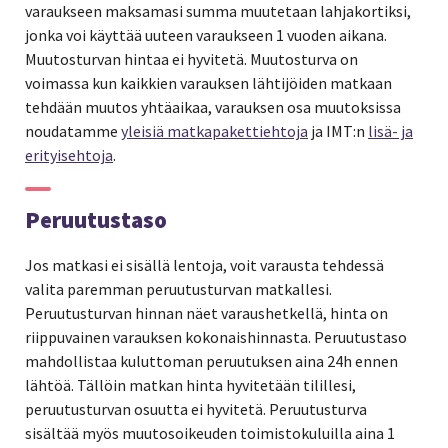
varaukseen maksamasi summa muutetaan lahjakortiksi,
jonka voi käyttää uuteen varaukseen 1 vuoden aikana.
Muutosturvan hintaa ei hyvitetä. Muutosturva on
voimassa kun kaikkien varauksen lähtijöiden matkaan
tehdään muutos yhtäaikaa, varauksen osa muutoksissa
noudatamme
yleisiä matkapakettiehtoja
ja IMT:n
lisä- ja
erityisehtoja
.
Peruutustaso
Jos matkasi ei sisällä lentoja, voit varausta tehdessä
valita paremman peruutusturvan matkallesi.
Peruutusturvan hinnan näet varaushetkellä, hinta on
riippuvainen varauksen kokonaishinnasta. Peruutustaso
mahdollistaa kuluttoman peruutuksen aina 24h ennen
lähtöä. Tällöin matkan hinta hyvitetään tilillesi,
peruutusturvan osuutta ei hyvitetä. Peruutusturva
sisältää myös muutosoikeuden toimistokuluilla aina 1