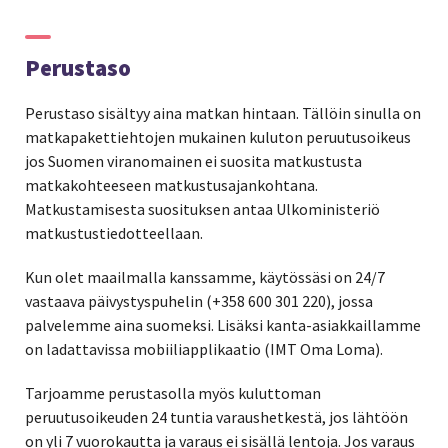
Perustaso
Perustaso sisältyy aina matkan hintaan. Tällöin sinulla on
matkapakettiehtojen mukainen kuluton peruutusoikeus
jos Suomen viranomainen ei suosita matkustusta
matkakohteeseen matkustusajankohtana.
Matkustamisesta suosituksen antaa Ulkoministeriö
matkustustiedotteellaan.
Kun olet maailmalla kanssamme, käytössäsi on 24/7
vastaava päivystyspuhelin (+358 600 301 220), jossa
palvelemme aina suomeksi. Lisäksi kanta-asiakkaillamme
on ladattavissa mobiiliapplikaatio (IMT Oma Loma).
Tarjoamme perustasolla myös kuluttoman
peruutusoikeuden 24 tuntia varaushetkestä, jos lähtöön
on yli 7 vuorokautta ja varaus ei sisällä lentoja. Jos varaus