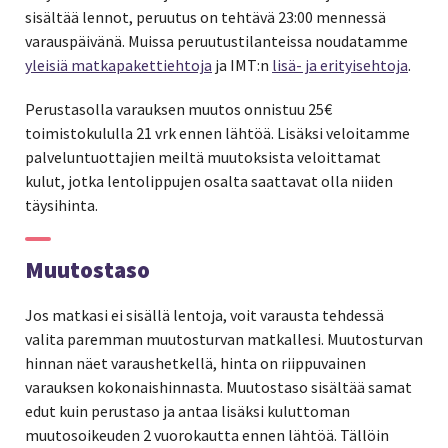
sisältää lennot, peruutus on tehtävä 23:00 mennessä
varauspäivänä. Muissa peruutustilanteissa noudatamme
yleisiä matkapakettiehtoja
ja IMT:n
lisä- ja erityisehtoja
.
Perustasolla varauksen muutos onnistuu 25€
toimistokululla 21 vrk ennen lähtöä. Lisäksi veloitamme
palveluntuottajien meiltä muutoksista veloittamat
kulut, jotka lentolippujen osalta saattavat olla niiden
täysihinta.
Muutostaso
Jos matkasi ei sisällä lentoja, voit varausta tehdessä
valita paremman muutosturvan matkallesi. Muutosturvan
hinnan näet varaushetkellä, hinta on riippuvainen
varauksen kokonaishinnasta. Muutostaso sisältää samat
edut kuin perustaso ja antaa lisäksi kuluttoman
muutosoikeuden 2 vuorokautta ennen lähtöä. Tällöin