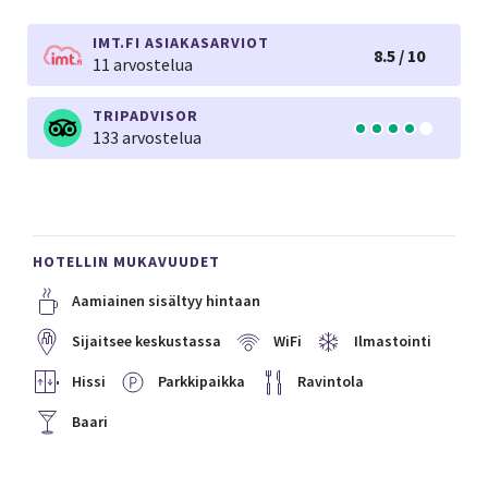
IMT.FI ASIAKASARVIOT
8.5 / 10
11 arvostelua
TRIPADVISOR
133 arvostelua
HOTELLIN MUKAVUUDET
Aamiainen sisältyy hintaan
Sijaitsee keskustassa
WiFi
Ilmastointi
Hissi
Parkkipaikka
Ravintola
Baari