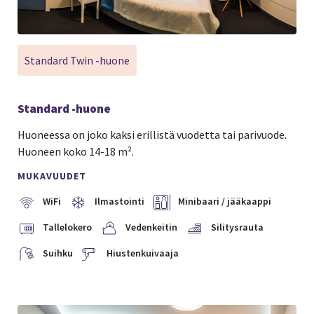
Standard Twin -huone
Standard -huone
Huoneessa on joko kaksi erillistä vuodetta tai parivuode.
Huoneen koko 14-18 m².
MUKAVUUDET
WiFi
Ilmastointi
Minibaari / jääkaappi
Tallelokero
Vedenkeitin
Silitysrauta
Suihku
Hiustenkuivaaja