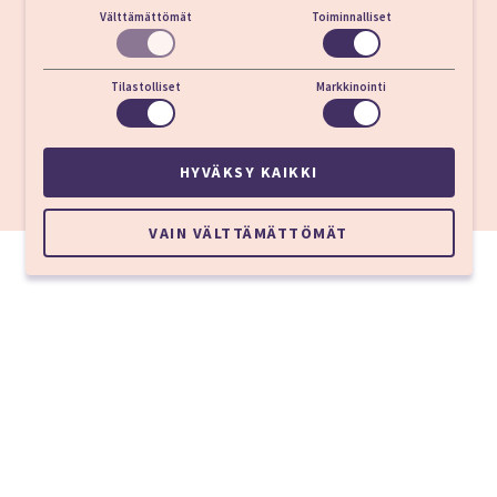
Välttämättömät
Toiminnalliset
Liepajan ranta
1,5 km
Tilastolliset
Markkinointi
Ostoskeskus
300 m
Liepajan konserttitalo
500 m
HYVÄKSY KAIKKI
Liepajan teatteri
550 m
VAIN VÄLTTÄMÄTTÖMÄT
Asiakaskokemukset