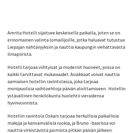
Amrita Hotelli sijaitsee keskeisellä paikalla, joten se on
erinomainen valinta lomailijoille, jotka haluavat tutustua
Liepajan nähtävyyksiin ja nauttia kaupungin viehättävästä
ilmapiiristä.
Hotelli tarjoaa viihtyisät ja modernit huoneet, joissa on
kaikki tarvittavat mukavuudet. Asiakkaat voivat nauttia
aamiaisen hotellin ravintolassa, joka tarjoaa
monipuolisia vaihtoehtoja päivän aloittamiseen. Hotellin
ystävällinen henkilökunta huolehtii vieraidensa
hyvinvoinnista.
Hotellin ravintola Oskars tarjoaa herkullisia paikallisia
makuja ja kansainvälisiä ruokia, ja Bruno -baarissa voi
nauttia virkistävistä juomista pitkän päivän jälkeen.