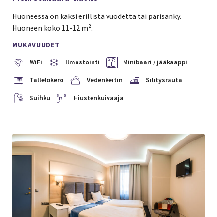
Huoneessa on kaksi erillistä vuodetta tai parisänky.
Huoneen koko 11-12 m².
MUKAVUUDET
WiFi
Ilmastointi
Minibaari / jääkaappi
Tallelokero
Vedenkeitin
Silitysrauta
Suihku
Hiustenkuivaaja