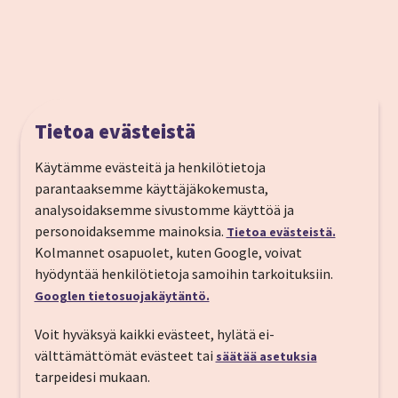
Tietoa evästeistä
Käytämme evästeitä ja henkilötietoja
parantaaksemme käyttäjäkokemusta,
analysoidaksemme sivustomme käyttöä ja
Rigas street7/9, Liepaja LV-3401, Latvia
personoidaksemme mainoksia.
Tietoa evästeistä.
Puh:
+371 6 34 80 888
Kolmannet osapuolet, kuten Google, voivat
S-posti:
info@amrita.lv
hyödyntää henkilötietoja samoihin tarkoituksiin.
https://www.amrita.lv/en/
Googlen tietosuojakäytäntö.
Vastaanotto
24 h
Voit hyväksyä kaikki evästeet, hylätä ei-
välttämättömät evästeet tai
säätää asetuksia
Sisään­kirjautuminen
14:00
tarpeidesi mukaan.
Ulos­kirjautuminen
12:00