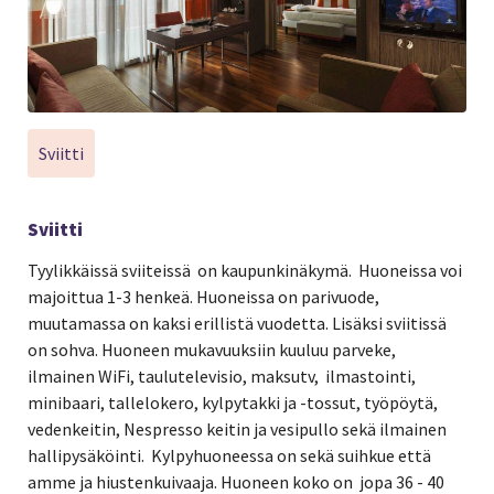
Sviitti
Sviitti
Tyylikkäissä sviiteissä on kaupunkinäkymä. Huoneissa voi
majoittua 1-3 henkeä. Huoneissa on parivuode,
muutamassa on kaksi erillistä vuodetta. Lisäksi sviitissä
on sohva. Huoneen mukavuuksiin kuuluu parveke,
ilmainen WiFi, taulutelevisio, maksutv, ilmastointi,
minibaari, tallelokero, kylpytakki ja -tossut, työpöytä,
vedenkeitin, Nespresso keitin ja vesipullo sekä ilmainen
hallipysäköinti. Kylpyhuoneessa on sekä suihkue että
amme ja hiustenkuivaaja. Huoneen koko on jopa 36 - 40