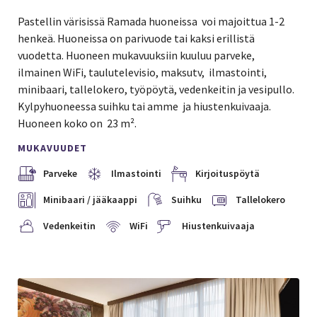
Pastellin värisissä Ramada huoneissa voi majoittua 1-2
henkeä. Huoneissa on parivuode tai kaksi erillistä
vuodetta. Huoneen mukavuuksiin kuuluu parveke,
ilmainen WiFi, taulutelevisio, maksutv, ilmastointi,
minibaari, tallelokero, työpöytä, vedenkeitin ja vesipullo.
Kylpyhuoneessa suihku tai amme ja hiustenkuivaaja.
Huoneen koko on 23 m².
MUKAVUUDET
Parveke
Ilmastointi
Kirjoituspöytä
Minibaari / jääkaappi
Suihku
Tallelokero
Vedenkeitin
WiFi
Hiustenkuivaaja