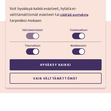
Sijainti ja yhteystiedot
Voit hyväksyä kaikki evästeet, hylätä ei-
välttämättömät evästeet tai
Ramada Plaza Milan
säätää asetuksia
tarpeidesi mukaan.
Välttämättömät
Toiminnalliset
Tilastolliset
Markkinointi
HYVÄKSY KAIKKI
VAIN VÄLTTÄMÄTTÖMÄT
Via Stamira D'Ancona 27 20127 Milan
Puh:
+39 0228854814