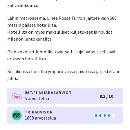
kahvivalikoima.
Lähin metroasema, Linea Rossa Turro sijaitsee vain 500
metrin päässä hotellilta.
Hotellilta on myös maksulliset kuljetukset ja noudot
Milanon lentokentiltä.
Pienikokoiset lemmikit ovat sallittuja (varaus tehtävä
erikseen hotellilta).
Kesäkuussa hotellia ympäröivässä puistossa järjestetään
juhlia.
IMT.FI ASIAKASARVIOT
8.2 / 10
5 arvostelua
TRIPADVISOR
1698 arvostelua