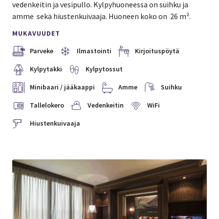
vedenkeitin ja vesipullo. Kylpyhuoneessa on suihku ja
amme sekä hiustenkuivaaja. Huoneen koko on 26 m².
MUKAVUUDET
Parveke
Ilmastointi
Kirjoituspöytä
Kylpytakki
Kylpytossut
Minibaari / jääkaappi
Amme
Suihku
Tallelokero
Vedenkeitin
WiFi
Hiustenkuivaaja