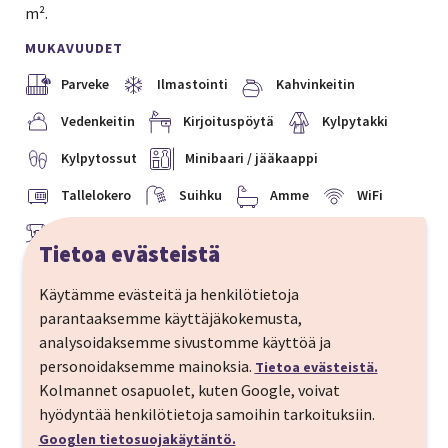
m².
MUKAVUUDET
Parveke
Ilmastointi
Kahvinkeitin
Vedenkeitin
Kirjoituspöytä
Kylpytakki
Kylpytossut
Minibaari / jääkaappi
Tallelokero
Suihku
Amme
WiFi
Hiustenkuivaaja
Ilmainen hallipysäköinti
Tietoa evästeistä
Käytämme evästeitä ja henkilötietoja
parantaaksemme käyttäjäkokemusta,
NÄYTÄ KAIKKI
analysoidaksemme sivustomme käyttöä ja
personoidaksemme mainoksia.
Tietoa evästeistä.
Kolmannet osapuolet, kuten Google, voivat
hyödyntää henkilötietoja samoihin tarkoituksiin.
Googlen tietosuojakäytäntö.