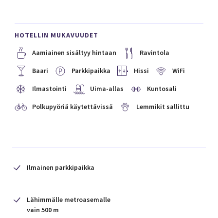
HOTELLIN MUKAVUUDET
Aamiainen sisältyy hintaan
Ravintola
Baari
Parkkipaikka
Hissi
WiFi
Ilmastointi
Uima-allas
Kuntosali
Polkupyöriä käytettävissä
Lemmikit sallittu
Ilmainen parkkipaikka
Lähimmälle metroasemalle
vain 500 m