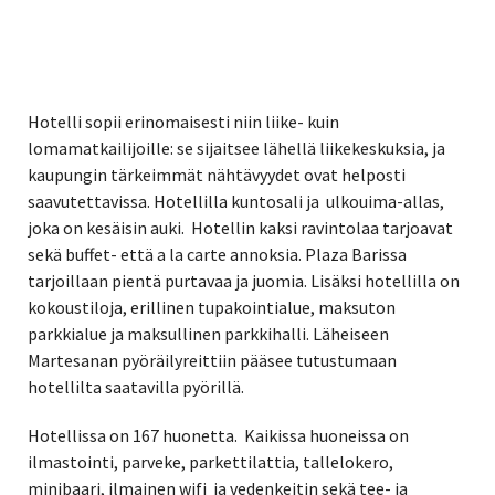
Hotelli sopii erinomaisesti niin liike- kuin
lomamatkailijoille: se sijaitsee lähellä liikekeskuksia, ja
kaupungin tärkeimmät nähtävyydet ovat helposti
saavutettavissa. Hotellilla kuntosali ja ulkouima-allas,
joka on kesäisin auki. Hotellin kaksi ravintolaa tarjoavat
sekä buffet- että a la carte annoksia. Plaza Barissa
tarjoillaan pientä purtavaa ja juomia. Lisäksi hotellilla on
kokoustiloja, erillinen tupakointialue, maksuton
parkkialue ja maksullinen parkkihalli. Läheiseen
Martesanan pyöräilyreittiin pääsee tutustumaan
hotellilta saatavilla pyörillä.
Hotellissa on 167 huonetta. Kaikissa huoneissa on
ilmastointi, parveke, parkettilattia, tallelokero,
minibaari, ilmainen wifi ja vedenkeitin sekä tee- ja