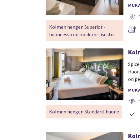
MUK
Kolmen hengen Superior -
huoneessa on moderni sisustus.
Kol
Spice
Huone
on pe
MUK
Kolmen hengen Standard-huone
Kol