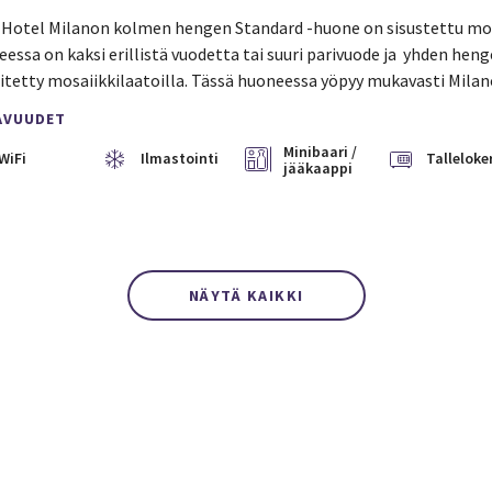
 Hotel Milanon kolmen hengen Standard -huone on sisustettu moder
essa on kaksi erillistä vuodetta tai suuri parivuode ja yhden h
itetty mosaiikkilaatoilla. Tässä huoneessa yöpyy mukavasti Mila
AVUUDET
Minibaari /
WiFi
Ilmastointi
Talleloke
jääkaappi
NÄYTÄ KAIKKI