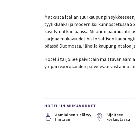
Matkusta Italian suurkaupungin sykkeeseen,
tyylikkääksi ja moderniksi kunnostetussa Spi
kävelymatkan päässä Milanon päärautatieas
tarjoaa mukavuudet historiallisen kaupung
päässä Duomosta, lähellä kaupungintaloa ja
Hotelli tarjoilee päivittäin maittavan aamia
ympäri vuorokauden palvelevan vastaanoto
HOTELLIN MUKAVUUDET
Aamiainen sisältyy
Sijaitsee
hintaan
keskustassa