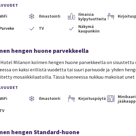
AVUUDET
Ilmaisia
WiFi
Ilmastointi
Kirjoitus
kylpytuotteita
Näkymä
Parveke
TV
kaupunkiin
men hengen huone parvekkeella
 Hotel Milanon kolmen hengen huone parvekkeella on sisustettu mo
essa on kaksi erillistä vuodetta tai suuri parivuode ja yhden h
itetty mosaiikkilaatoilla. Tässä huoneessa nukkuu makoisat unet
AVUUDET
Minibaari
WiFi
Ilmastointi
Kirjoituspöytä
jääkaapp
TV
men hengen Standard-huone