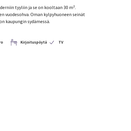
niin tyyliin ja se on kooltaan 30 m².
engen vuodesohva. Oman kylpyhuoneen seinät
non kaupungin sydämessä.
ro
Kirjoituspöytä
TV