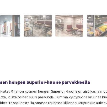
men hengen Superior-huone parvekkeella
 Hotel Milanon kolmen hengen Superior -huone on aistikas ja moder
tta, joista toinen suuri parivuode. Tumma kylpyhuone kruunaa h
kkeelta saa ihastella omassa rauhassa Milanon kaupunkiin aukea