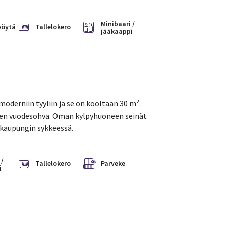
Minibaari /
pöytä
Tallelokero
jääkaappi
derniin tyyliin ja se on kooltaan 30 m².
engen vuodesohva. Oman kylpyhuoneen seinät
 kaupungin sykkeessä.
 /
Tallelokero
Parveke
i