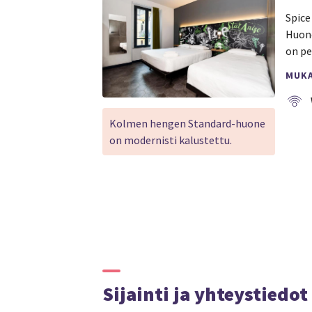
Spice
Huone
on pe
MUK
Kolmen hengen Standard-huone
on modernisti kalustettu.
Sijainti ja yhteystiedot