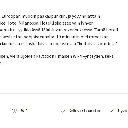
 Euroopan muodin pääkaupunkiin, ja yövy hiljattain
ce Hotel Milanossa. Hotelli sijaitsee vain lyhyen
emalta tyylikkäässä 1800-luvun rakennuksessa. Tämä hotelli
in keskustan pohjoisreunalla, 10 minuutin metromatkan
 kuuluisaa ostoskaduista muodostuvaa “kultaista kolmiota”.
isen, vierailijoiden käyttöön ilmaisen Wi-fi -yhteyden, sekä
n.
WiFi
24h-vastaanotto
Hyvä