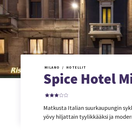
MILANO
HOTELLIT
Spice Hotel M
Matkusta Italian suurkaupungin sy
yövy hiljattain tyylikkääksi ja mode