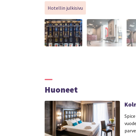
Hotellin julkisivu
Huoneet
Kol
Spice
vuode
parve