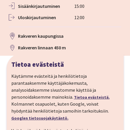
Sisään­kirjautuminen
15:00
Ulos­kirjautuminen
12:00
Rakveren kaupungissa
Rakveren linnaan 450 m
Tietoa evästeistä
Käytämme evästeitä ja henkilötietoja
parantaaksemme käyttäjäkokemusta,
Kurkista AQVA SPA:han
analysoidaksemme sivustomme käyttöä ja
personoidaksemme mainoksia.
Tietoa evästeistä.
Kolmannet osapuolet, kuten Google, voivat
hyödyntää henkilötietoja samoihin tarkoituksiin.
Googlen tietosuojakäytäntö.