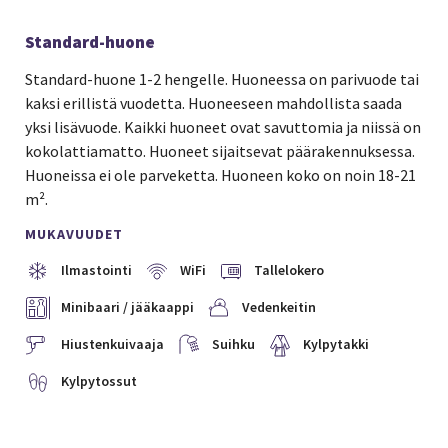
Standard-huone
Standard-huone 1-2 hengelle. Huoneessa on parivuode tai
kaksi erillistä vuodetta. Huoneeseen mahdollista saada
yksi lisävuode. Kaikki huoneet ovat savuttomia ja niissä on
kokolattiamatto. Huoneet sijaitsevat päärakennuksessa.
Huoneissa ei ole parveketta. Huoneen koko on noin 18-21
m².
MUKAVUUDET
Ilmastointi
WiFi
Tallelokero
Minibaari / jääkaappi
Vedenkeitin
Hiustenkuivaaja
Suihku
Kylpytakki
Kylpytossut