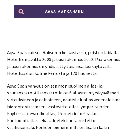
AVAA MATKAHAKU
Aqva Spa sijaitsee Rakveren keskustassa, puiston laidalla.
Hotelli on avattu 2008 ja uusi rakennus 2012. Päärakennus
ja uusi rakennus on yhdistetty toisiinsa lasikäytävällä.
Hotellissa on kolme kerrosta ja 120 huonetta.
Aqva Span vahvuus on sen monipuolinen allas- ja
saunaosasto. Allasosastolla on 6 allasta; myrskyävä meri
virtauksineen ja aaltoineen, nautiskeluallas vedenalaisine
hierontapisteineen, vastavirta-allas, ympäri vuoden
käytössä oleva ulkoallas, 25-metrinen 6 radan
kuntouintiallas sekä valoefektein varustettu
vesiliukumäki. Perheen pienemmille on lisäksi kaksi