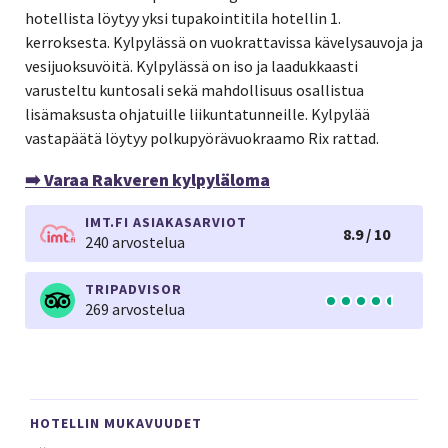
hotellista löytyy yksi tupakointitila hotellin 1.
kerroksesta. Kylpylässä on vuokrattavissa kävelysauvoja ja
vesijuoksuvöitä. Kylpylässä on iso ja laadukkaasti
varusteltu kuntosali sekä mahdollisuus osallistua
lisämaksusta ohjatuille liikuntatunneille. Kylpylää
vastapäätä löytyy polkupyörävuokraamo Rix rattad.
➡️ Varaa Rakveren kylpyläloma
IMT.FI ASIAKASARVIOT
8.9 / 10
240 arvostelua
TRIPADVISOR
269 arvostelua
HOTELLIN MUKAVUUDET