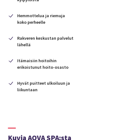
Hemmottelua ja riemuja
koko perheelle
Rakveren keskustan palvelut
lähellä
Itämaisiin hoitoihin
erikoistunut hoito-osasto
Hyvät puitteet ulkoiluun ja
liikuntaan
Kuvia AQVA SPA:sta