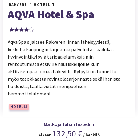
RAKVERE
HOTELLIT
AQVA Hotel & Spa
Aqva Spa sijaitsee Rakveren linnan läheisyydessä,
keskellä kaupungin tarjoamia palveluita. Laadukas
hyvinvointikylpylä tarjoaa elämyksiä niin
rentoutumista etsiville nautiskelijoille kuin
aktiivisempaa lomaa hakeville. Kylpylä on tunnettu
myös tasokkaasta ravintolatarjonnasta sekä ihanista
hoidoista, täällä vietät monipuolisen
hemmotteluloman!
HOTELLI
Matkoja tähän hotelliin
132,50 €
Alkaen
/ henkilö