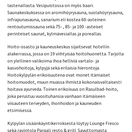
lastenallasta. Vesipuistossa on myös baari.
Saunakeskuksessa on aromihöyrysauna, suolahöyrysauna,
infrapunasauna, sanarium eli kostea 60-asteinen
rentoutumissauna sekä 75- , 85- ja 100 -asteiset
perinteiset saunat, kylmävesiallas ja poreallas.
Hoito-osasto ja kauneuskeskus sijaitsevat hotellin
alakerrassa, jossa on 19 viihtyisää hoitohuonetta. Tarjolla
on ylellinen valikoima ihoa helliviä vartalo- ja
kasvohoitoja, kylpyjä sekä erilaisia hierontoja.
Hoitokylpylän erikoisuutena ovat monet itämaiset
hoitomuodot, muun muassa ihmistä kokonaisvaltaisesti
hoitava ayurveda. Toinen erikoisuus on Rasulbad-hoito,
joka perustuu vuosituhansia vanhaan itämäiseen
viisauteen terveyden, ihonhoidon ja kauneuden
etsimisessä.
Kylpylän sisäänkäyntikerroksesta löytyy Lounge Fresco
sekä ravintola Parqali resto & grill. Savuttomasta