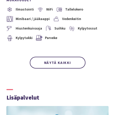
MUKAVUUDET
Ilmastointi
WiFi
Tallelokero
Minibaari / jääkaappi
Vedenkeitin
Hiustenkuivaaja
Suihku
Kylpytossut
Kylpytakki
Parveke
NÄYTÄ KAIKKI
Lisäpalvelut