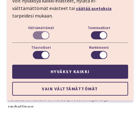
Voit hyväksyä kaikki evästeet, hylätä ei-
välttämättömät evästeet tai
säätää asetuksia
tarpeidesi mukaan.
Välttämättömät
Toiminnalliset
Tilastolliset
Markkinointi
Asiakaskokemukset
HYVÄKSY KAIKKI
VAIN VÄLTTÄMÄTTÖMÄT
Parasta lomallani oli hoidot, hotellin sijainti ja
rauhallisuus.
Hely
Kylpyläosaston monipuolisuus!