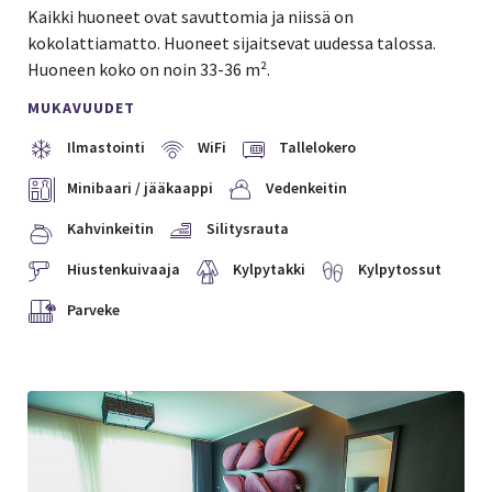
Kaikki huoneet ovat savuttomia ja niissä on
kokolattiamatto. Huoneet sijaitsevat uudessa talossa.
Huoneen koko on noin 33-36 m².
MUKAVUUDET
Ilmastointi
WiFi
Tallelokero
Minibaari / jääkaappi
Vedenkeitin
Kahvinkeitin
Silitysrauta
Hiustenkuivaaja
Kylpytakki
Kylpytossut
Parveke