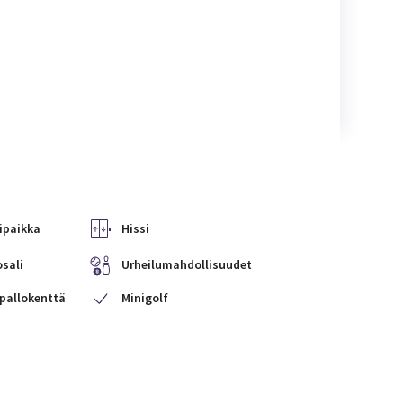
ipaikka
Hissi
sali
Urheilumahdollisuudet
pallokenttä
Minigolf