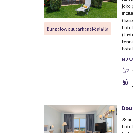
joko 
Inclu
(hana
hotel
Bungalow puutarhanäköalalla
(täyt
tenni
hotel
MUK
Dou
28 ne
hotel