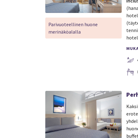
Inclu
(hana
hotel
(täyt
Parivuoteellinen huone
tenni
merinäköalalla
hotel
MUK
Per
Kaksi
erote
yhdel
huone
buffe