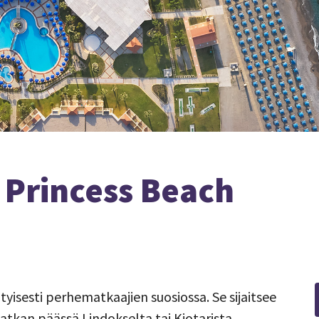
s Princess Beach
tyisesti perhematkaajien suosiossa. Se sijaitsee
atkan päässä Lindokselta tai Kiotarista.