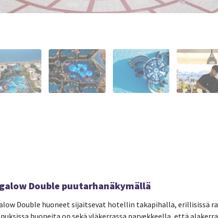
galow Double puutarhanäkymällä
low Double huoneet sijaitsevat hotellin takapihalla, erillisissä r
nuksissa huoneita on sekä yläkerrassa parvekkeella, että alakerra