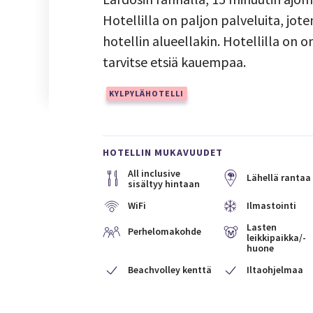
Hotellilla on paljon palveluita, jo
hotellin alueellakin. Hotellilla on
tarvitse etsiä kauempaa.
KYLPYLÄHOTELLI
HOTELLIN MUKAVUUDET
All inclusive
Lähellä rantaa
sisältyy hintaan
WiFi
Ilmastointi
Lasten
Perhelomakohde
leikkipaikka/-
huone
Beachvolley kenttä
Iltaohjelmaa