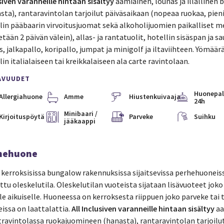
siven varanneille hintaan sisältyy
aamiainen, lounas ja illallinen
sta), rantaravintolan tarjoilut päiväsaikaan (nopeaa ruokaa, pieniä
lin pääbaarin virvoitusjuomat sekä alkoholijuomien paikalliset m
etään 2 päivän välein), allas- ja rantatuolit, hotellin sisäspan ja 
s, jalkapallo, koripallo, jumpat ja minigolf ja iltaviihteen. Yömääräs
lin italialaiseen tai kreikkalaiseen ala carte ravintolaan.
AVUUDET
Huonepal
Allergiahuone
Amme
Hiustenkuivaaja
24h
Minibaari /
Kirjoituspöytä
Parveke
Suihku
jääkaappi
hehuone
 kerroksisissa bungalow rakennuksissa sijaitsevissa perhehuoneis
ttu oleskelutila. Oleskelutilan vuoteista sijataan lisävuoteet joko k
le aikuiselle. Huoneessa on kerroksesta riippuen joko parveke tai t
issa on laattalattia.
All Inclusiven varanneille hintaan sisältyy
aa
travintolassa ruokajuomineen (hanasta), rantaravintolan tarjoilu