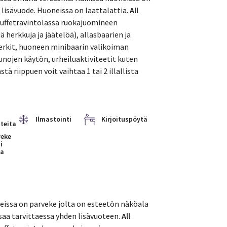
lisävuode. Huoneissa on laattalattia.
All
 buffetravintolassa ruokajuomineen
 herkkuja ja jäätelöä), allasbaarien ja
erkit, huoneen minibaarin valikoiman
saunojen käytön, urheiluaktiviteetit kuten
tä riippuen voit vaihtaa 1 tai 2 illallista
Ilmastointi
Kirjoituspöytä
teita
eke
i
sa
neissa on parveke jolta on esteetön näköala
 saa tarvittaessa yhden lisävuoteen.
All