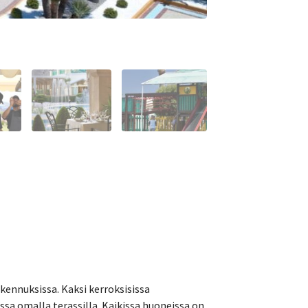
akennuksissa. Kaksi kerroksisissa
ssa omalla terassilla. Kaikissa huoneissa on