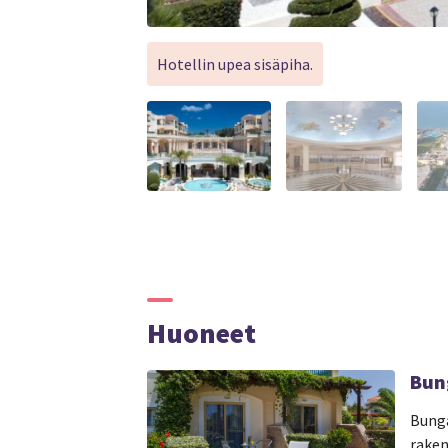
Hotellin upea sisäpiha.
Huoneet
Bun
Bunga
raken