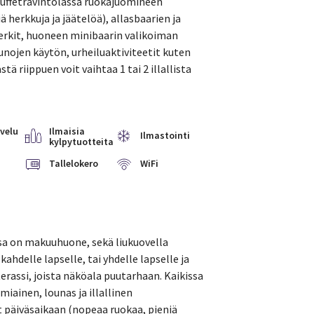
 buffetravintolassa ruokajuomineen
 herkkuja ja jäätelöä), allasbaarien ja
erkit, huoneen minibaarin valikoiman
saunojen käytön, urheiluaktiviteetit kuten
tä riippuen voit vaihtaa 1 tai 2 illallista
velu
Ilmaisia
Ilmastointi
kylpytuotteita
Tallelokero
WiFi
sa on makuuhuone, sekä liukuovella
ahdelle lapselle, tai yhdelle lapselle ja
erassi, joista näköala puutarhaan. Kaikissa
miainen, lounas ja illallinen
t päiväsaikaan (nopeaa ruokaa, pieniä