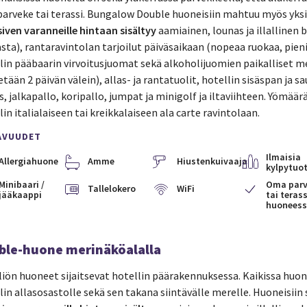
parveke tai terassi. Bungalow Double huoneisiin mahtuu myös yksi 
siven varanneille hintaan sisältyy
aamiainen, lounas ja illallinen
sta), rantaravintolan tarjoilut päiväsaikaan (nopeaa ruokaa, pieniä
lin pääbaarin virvoitusjuomat sekä alkoholijuomien paikalliset m
etään 2 päivän välein), allas- ja rantatuolit, hotellin sisäspan ja 
s, jalkapallo, koripallo, jumpat ja minigolf ja iltaviihteen. Yömääräs
lin italialaiseen tai kreikkalaiseen ala carte ravintolaan.
AVUUDET
Ilmaisia
Allergiahuone
Amme
Hiustenkuivaaja
kylpytuot
Minibaari /
Oma parv
Tallelokero
WiFi
jääkaappi
tai terass
huonees
ble-huone merinäköalalla
liön huoneet sijaitsevat hotellin päärakennuksessa. Kaikissa huo
lin allasosastolle sekä sen takana siintävälle merelle. Huoneisiin