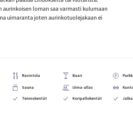
ten aurinkoisen loman saa varmasti kulumaan
 oma uimaranta joten aurinkotuolejakaan ei
Ravintola
Baari
Parkk
Sauna
Uima-allas
Kunto
Tenniskentät
Koripallokentät
Jalka