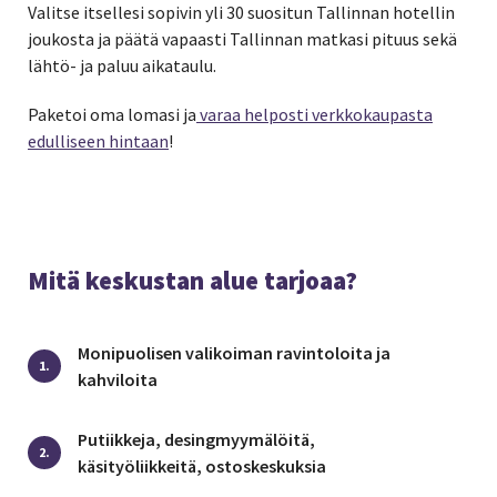
Valitse itsellesi sopivin yli 30 suositun Tallinnan hotellin
joukosta ja päätä vapaasti Tallinnan matkasi pituus sekä
lähtö- ja paluu aikataulu.
Paketoi oma lomasi ja
varaa helposti verkkokaupasta
edulliseen hintaan
!
Mitä keskustan alue tarjoaa?
Monipuolisen valikoiman ravintoloita ja
1.
kahviloita
Putiikkeja, desingmyymälöitä,
2.
käsityöliikkeitä, ostoskeskuksia