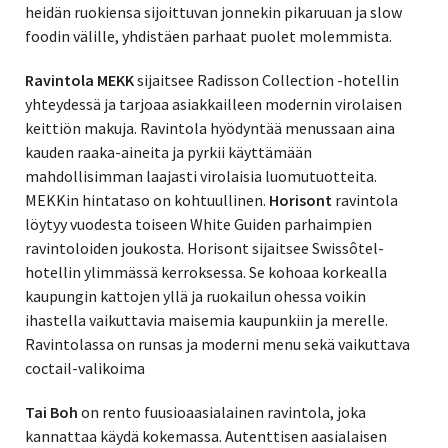
heidän ruokiensa sijoittuvan jonnekin pikaruuan ja slow
foodin välille, yhdistäen parhaat puolet molemmista.
Ravintola MEKK
sijaitsee Radisson Collection -hotellin
yhteydessä ja tarjoaa asiakkailleen modernin virolaisen
keittiön makuja. Ravintola hyödyntää menussaan aina
kauden raaka-aineita ja pyrkii käyttämään
mahdollisimman laajasti virolaisia luomutuotteita.
MEKKin hintataso on kohtuullinen.
Horisont
ravintola
löytyy vuodesta toiseen White Guiden parhaimpien
ravintoloiden joukosta. Horisont sijaitsee Swissôtel-
hotellin ylimmässä kerroksessa. Se kohoaa korkealla
kaupungin kattojen yllä ja ruokailun ohessa voikin
ihastella vaikuttavia maisemia kaupunkiin ja merelle.
Ravintolassa on runsas ja moderni menu sekä vaikuttava
coctail-valikoima
Tai Boh
on rento fuusioaasialainen ravintola, joka
kannattaa käydä kokemassa. Autenttisen aasialaisen