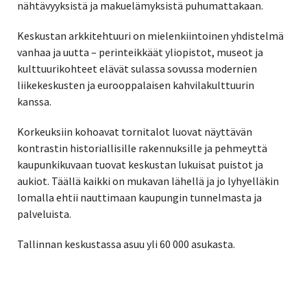
nähtävyyksistä ja makuelämyksistä puhumattakaan.
Keskustan arkkitehtuuri on mielenkiintoinen yhdistelmä
vanhaa ja uutta – perinteikkäät yliopistot, museot ja
kulttuurikohteet elävät sulassa sovussa modernien
liikekeskusten ja eurooppalaisen kahvilakulttuurin
kanssa.
Korkeuksiin kohoavat tornitalot luovat näyttävän
kontrastin historiallisille rakennuksille ja pehmeyttä
kaupunkikuvaan tuovat keskustan lukuisat puistot ja
aukiot. Täällä kaikki on mukavan lähellä ja jo lyhyelläkin
lomalla ehtii nauttimaan kaupungin tunnelmasta ja
palveluista.
Tallinnan keskustassa asuu yli 60 000 asukasta.