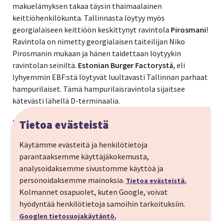
makuelämyksen takaa täysin thaimaalainen
keittiöhenkilökunta. Tallinnasta löytyy myös
georgialaiseen keittiöön keskittynyt ravintola
Pirosmani
!
Ravintola on nimetty georgialaisen taiteilijan Niko
Pirosmanin mukaan ja hänen taidettaan löytyykin
ravintolan seiniltä.
Estonian Burger Factorystä
, eli
lyhyemmin EBF:stä löytyvät luultavasti Tallinnan parhaat
hampurilaiset. Tämä hampurilaisravintola sijaitsee
kätevästi lähellä D-terminaalia.
Keskustan
monipuoliset kahvilat
toivottavat
Tietoa evästeistä
tervetulleeksi poikkeamaan niin perinteisille
Käytämme evästeitä ja henkilötietoja
leivoskahveille kuin maukkaalle lounaallekin.
parantaaksemme käyttäjäkokemusta,
analysoidaksemme sivustomme käyttöä ja
personoidaksemme mainoksia.
Tietoa evästeistä.
Kolmannet osapuolet, kuten Google, voivat
hyödyntää henkilötietoja samoihin tarkoituksiin.
Mielenkiintoisia museoita ja
Googlen tietosuojakäytäntö.