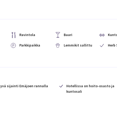
Ravintola
Baari
Kunto
Parkkipaikka
Lemmikit sallittu
Herb 
yvä sijainti Emäjoen rannalla
Hotellissa on hoito-osasto ja
kuntosali