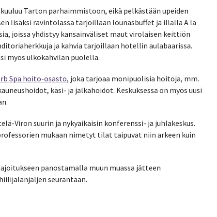
t kuuluu Tarton parhaimmistoon, eikä pelkästään upeiden
lisäksi ravintolassa tarjoillaan lounasbuffet ja illalla A la
ia, joissa yhdistyy kansainväliset maut virolaisen keittiön
ditoriaherkkuja ja kahvia tarjoillaan hotellin aulabaarissa.
asi myös ulkokahvilan puolella.
rb Spa hoito-osasto
, joka tarjoaa monipuolisia hoitoja, mm.
kauneushoidot, käsi- ja jalkahoidot. Keskuksessa on myös uusi
an.
elä-Viron suurin ja nykyaikaisin konferenssi- ja juhlakeskus.
rofessorien mukaan nimetyt tilat taipuvat niin arkeen kuin
 majoitukseen panostamalla muun muassa jätteen
ilijalanjäljen seurantaan.