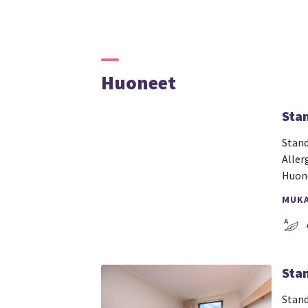
Huoneet
Sta
Stand
Aller
Huone
MUK
Sta
Stand