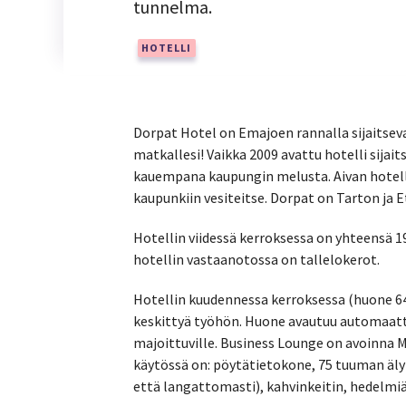
tunnelma.
HOTELLI
Dorpat Hotel on Emajoen rannalla sijaitseva
matkallesi! Vaikka 2009 avattu hotelli sijai
kauempana kaupungin melusta. Aivan hotellin
kaupunkiin vesiteitse. Dorpat on Tarton ja Et
Hotellin viidessä kerroksessa on yhteensä 19
hotellin vastaanotossa on tallelokerot.
Hotellin kuudennessa kerroksessa (huone 64
keskittyä työhön. Huone avautuu automaattis
majoittuville. Business Lounge on avoinna M
käytössä on: pöytätietokone, 75 tuuman älyt
että langattomasti), kahvinkeitin, hedelmiä