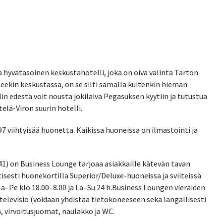
 hyvätasoinen keskustahotelli, joka on oiva valinta Tarton
tseekin keskustassa, on se silti samalla kuitenkin hieman
 edestä voit nousta jokilaiva Pegasuksen kyytiin ja tutustua
elä-Viron suurin hotelli.
7 viihtyisää huonetta. Kaikissa huoneissa on ilmastointi ja
1) on Business Lounge tarjoaa asiakkaille kätevän tavan
esti huonekortilla Superior/Deluxe-huoneissa ja sviiteissä
a–Pe klo 18.00–8.00 ja La–Su 24 h.Business Loungen vieraiden
elevisio (voidaan yhdistää tietokoneeseen sekä langallisesti
, virvoitusjuomat, naulakko ja WC.