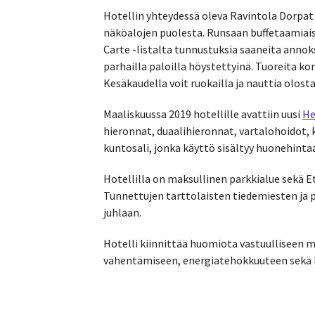
Hotellin yhteydessä oleva Ravintola Dorpa
näköalojen puolesta. Runsaan buffetaamiaisen 
Carte -listalta tunnustuksia saaneita annoks
parhailla paloilla höystettyinä. Tuoreita kon
Kesäkaudella voit ruokailla ja nauttia olost
Maaliskuussa 2019 hotellille avattiin uusi
He
hieronnat, duaalihieronnat, vartalohoidot, 
kuntosali, jonka käyttö sisältyy huonehinta
Hotellilla on maksullinen parkkialue sekä Et
Tunnettujen tarttolaisten tiedemiesten ja p
juhlaan.
Hotelli kiinnittää huomiota vastuulliseen
vähentämiseen, energiatehokkuuteen sekä hi