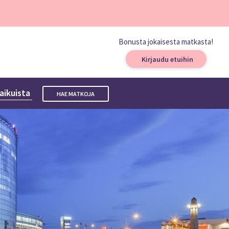
Bonusta jokaisesta matkasta!
Kirjaudu etuihin
 aikuista
HAE MATKOJA