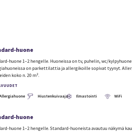
ndard-huone
ard-huone 1–2 hengelle. Huoneissa on tv, puhelin, wc/kylpyhuone
giahuoneissa on parkettilattia ja allergikoille sopivat tyynyt. Alle
iden koko n. 20 m².
AVUUDET
Allergiahuone
Hiustenkuivaaja
Ilmastointi
WiFi
ndard-huone
ard-huone 1–2 hengelle. Standard-huoneista avautuu näkymä kau