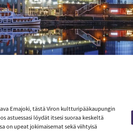
rtaava Emajoki, tästä Viron kultturipääkaupungin
os astuessasi löydät itsesi suoraa keskeltä
ssa on upeat jokimaisemat sekä viihtyisä