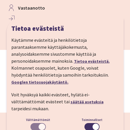
Vastaanotto
Sisään­kirjautuminen
14:00
Tietoa evästeistä
Ulos­kirjautuminen
12:00
Käytämme evästeitä ja henkilötietoja
parantaaksemme käyttäjäkokemusta,
analysoidaksemme sivustomme käyttöä ja
personoidaksemme mainoksia.
Tietoa evästeistä.
Kolmannet osapuolet, kuten Google, voivat
hyödyntää henkilötietoja samoihin tarkoituksiin.
Googlen tietosuojakäytäntö.
Voit hyväksyä kaikki evästeet, hylätä ei-
Lisätiedot majoituksesta
välttämättömät evästeet tai
säätää asetuksia
tarpeidesi mukaan.
Välttämättömät
Toiminnalliset
MUITA LISÄTIETOJA: