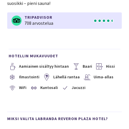
suosikki – pieni sauna!
TRIPADVISOR
708 arvostelua
HOTELLIN MUKAVUUDET
Aamiainen sisältyy hintaan
Baari
Hissi
Ilmastointi
Lähellä rantaa
Uima-allas
WiFi
Kuntosali
Jacuzzi
MIKSI VALITA LABRANDA REVERON PLAZA HOTEL?