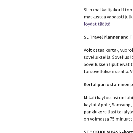
SL:n matkailijakortti on
matkustaa vapaasti julki
löydät täältä.
SL Travel Planner and T
Voit ostaa kerta-, vuor
sovelluksella. Sovellus
Sovelluksen liput eivät 
tai sovelluksen sisällä. 
Kertalipun ostaminen pa
Mikäli käytössäsi on lä
käytät Apple, Samsung, 
pankkikortillasi tai äly
on voimassa 75 minuutti
STOCKHOLM PASS -kort