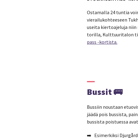
Ostamalla 24 tuntia voi
vierailukohteeseen Tukho
useita kiertoajeluja nii
torilla, Kulttuuritalon 
pass -kortista.
Bussit 🚌
Bussiin noustaan etuovis
jäädä pois bussista, pai
bussista poistuessa ava
➡️ Esimerkiksi Djurgård