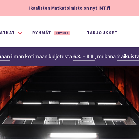
Ikaalisten Matkatoimisto on nyt IMT.fi
ATKAT
RYHMÄT
TARJOUKSET
UUTUUS
naan
ilman kotimaan kuljetusta
6.8. – 8.8.
,
mukana
2 aikuist