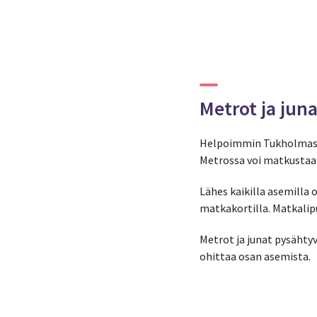
Metrot ja juna
Helpoimmin Tukholmass
Metrossa voi matkustaa y
Lähes kaikilla asemilla o
matkakortilla. Matkalipu
Metrot ja junat pysähtyv
ohittaa osan asemista.