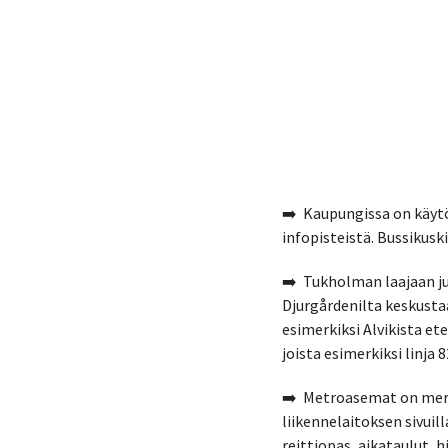
➡️ Kaupungissa on käytös
infopisteistä. Bussikusk
➡️ Tukholman laajaan jul
Djurgårdenilta keskustaa
esimerkiksi Alvikista ete
joista esimerkiksi linja
➡️ Metroasemat on merkit
liikennelaitoksen sivuill
reittiopas, aikataulut, 