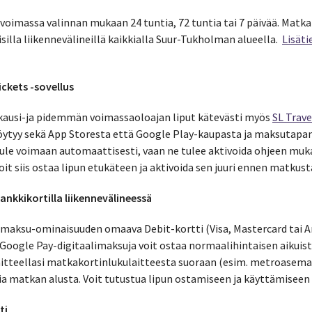
 voimassa valinnan mukaan 24 tuntia, 72 tuntia tai 7 päivää. Matkail
silla liikennevälineillä kaikkialla Suur-Tukholman alueella.
Lisät
ickets -sovellus
okausi-ja pidemmän voimassaoloajan liput kätevästi myös
SL Trave
 löytyy sekä App Storesta että Google Play-kaupasta ja maksutapan
tule voimaan automaattisesti, vaan ne tulee aktivoida ohjeen muk
Voit siis ostaa lipun etukäteen ja aktivoida sen juuri ennen matkus
nkkikortilla liikennevälineessä
himaksu-ominaisuuden omaava Debit-kortti (Visa, Mastercard tai A
Google Pay-digitaalimaksuja voit ostaa normaalihintaisen aikuis
laitteellasi matkakortinlukulaitteesta suoraan (esim. metroaseman
a matkan alusta. Voit tutustua lipun ostamiseen ja käyttämisee
ti