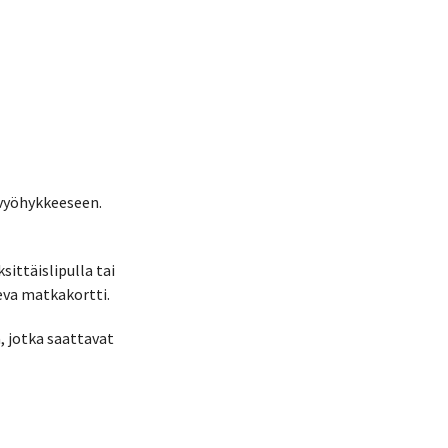
vyöhykkeeseen.
sittäislipulla tai
eva matkakortti.
, jotka saattavat