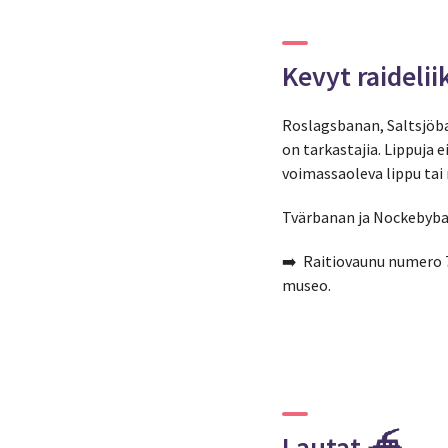
Kevyt raidelii
Roslagsbanan, Saltsjöba
on tarkastajia. Lippuja 
voimassaoleva lippu tai
Tvärbanan ja Nockebyban
➡️ Raitiovaunu numero 7
museo.
Lautat ⛴