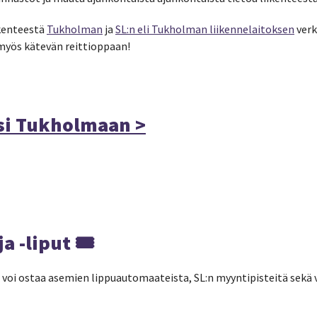
ikenteestä
Tukholman
ja
SL:n eli Tukholman liikennelaitoksen
verk
myös kätevän reittioppaan!
si Tukholmaan >
a -liput 🎟
 voi ostaa asemien lippuautomaateista, SL:n myyntipisteitä sekä v