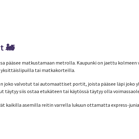
t 🚂
a pääsee matkustamaan metrolla. Kaupunki on jaettu kolmeen 
ksittäislipuilla tai matkakorteilla.
n joko valvotut tai automaattiset portit, joista pääsee läpi joko yk
t täytyy siis ostaa etukäteen tai käytössä täytyy olla voimassaol
ät kaikilla asemilla reitin varrella lukuun ottamatta express-junia