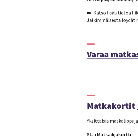
➡️. Katso lisää tietoa li
Jälkimmäisestä löydät 
Varaa matka
Matkakortit j
Yksittäisiä matkalippuja
SL:n Matkailijakortti