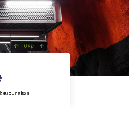
e
t kaupungissa