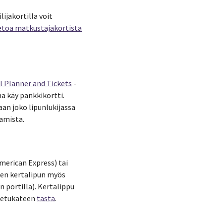
ijakortilla voit
ietoa matkustajakortista
l Planner and Tickets
-
a käy pankkikortti.
aan joko lipunlukijassa
tamista.
merican Express) tai
ten kertalipun myös
 portilla). Kertalippu
n etukäteen
tästä
.