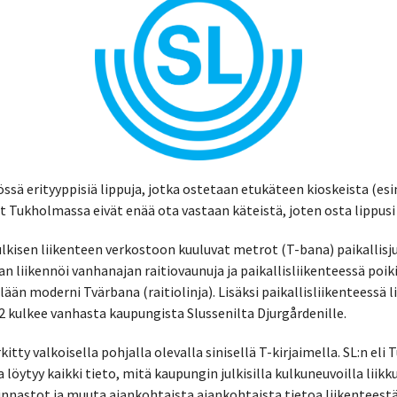
sä erityyppisiä lippuja, jotka ostetaan etukäteen kioskeista (esi
it Tukholmassa eivät enää ota vastaan käteistä, joten osta lippus
kisen liikenteen verkostoon kuuluvat metrot (T-bana) paikallisjun
n liikennöi vanhanajan raitiovaunuja ja paikallisliikenteessä poik
lään moderni Tvärbana (raitiolinja). Lisäksi paikallisliikenteessä li
 82 kulkee vanhasta kaupungista Slussenilta Djurgårdenille.
ty valkoisella pohjalla olevalla sinisellä T-kirjaimella. SL:n el
a löytyy kaikki tieto, mitä kaupungin julkisilla kulkuneuvoilla lii
hinnastot ja muuta ajankohtaista ajankohtaista tietoa liikenteestä