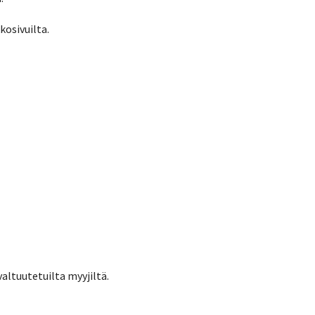
kosivuilta.
altuutetuilta myyjiltä.