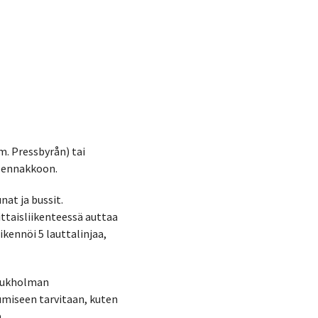
m. Pressbyrån) tai
i ennakkoon.
at ja bussit.
ittaisliikenteessä auttaa
ikennöi 5 lauttalinjaa,
i Tukholman
kkumiseen tarvitaan, kuten
.