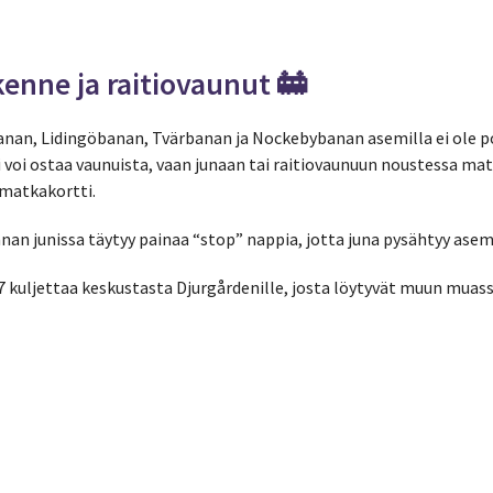
kenne ja raitiovaunut 🚋
nan, Lidingöbanan, Tvärbanan ja Nockebybanan asemilla ei ole p
ei voi ostaa vaunuista, vaan junaan tai raitiovaunuun noustessa mat
 matkakortti.
an junissa täytyy painaa “stop” nappia, jotta juna pysähtyy asem
 kuljettaa keskustasta Djurgårdenille, josta löytyvät muun muass